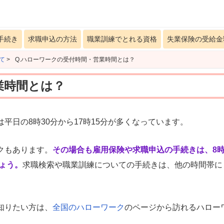
手続き
求職申込の方法
職業訓練でとれる資格
失業保険の受給金
て
>
Q.ハローワークの受付時間・営業時間とは？
業時間とは？
平日の8時30分から17時15分が多くなっています。
クもあります。
その場合も雇用保険や求職申込の手続きは、8時
しょう。
求職検索や職業訓練についての手続きは、他の時間帯に
知りたい方は、
全国のハローワーク
のページから訪れるハロー