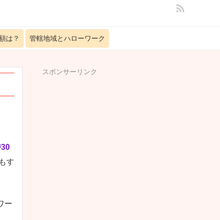
額は？
管轄地域とハローワーク
スポンサーリンク
30
もす
ワー