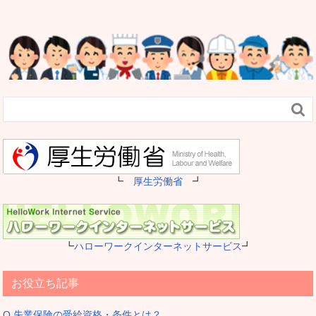

┗
厚生労働省
┛
┗
ハローワークインターネットサービス
┛
お役立ち記事
Q.失業保険の受給資格・条件とは？