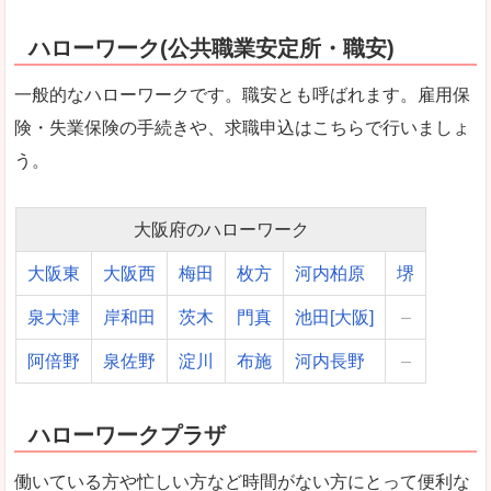
ハローワーク(公共職業安定所・職安)
一般的なハローワークです。職安とも呼ばれます。雇用保
険・失業保険の手続きや、求職申込はこちらで行いましょ
う。
大阪府のハローワーク
大阪東
大阪西
梅田
枚方
河内柏原
堺
泉大津
岸和田
茨木
門真
池田[大阪]
–
阿倍野
泉佐野
淀川
布施
河内長野
–
ハローワークプラザ
働いている方や忙しい方など時間がない方にとって便利な