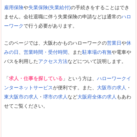
雇用保険
や
失業保険(失業給付)
の手続きをすることはでき
ません。会社退職に伴う失業保険の申請などは通常の
ハロ
ーワーク
で行う必要があります。
このページでは、大阪わかものハローワークの
営業日
や
休
みの日
、
営業時間・受付時間
、また
駐車場の有無
や電車や
バスを利用した
アクセス方法
などについて説明します。
「
求人・仕事を探している
」という方は、
ハローワークイ
ンターネットサービス
が便利です。また、
大阪市の求人
・
東大阪市の求人
・
堺市の求人
など
大阪府全体の求人
もあわ
せてご覧ください。