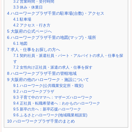
3.2
営業時間・受付時間
3.3
休み・休業日
4
ハローワークプラザ千里の駐車場(台数)・アクセス
4.1
駐車場
4.2
アクセス・行き方
5
大阪府の公式ページへ
6
ハローワークプラザ千里の地図(マップ)・場所
6.1
地図
7
求人・仕事をお探しの方へ
7.1
契約社員・派遣社員・パート・アルバイトの求人・仕事を探
す
7.2
女性向け正社員・派遣の求人・仕事を探す
8
ハローワークプラザ千里の管轄地域
9
大阪府の他のハローワーク・施設について
9.1
ハローワーク(公共職業安定所・職安)
9.2
ハローワークプラザ
9.3
子育て中のママへ：マザーズハローワーク
9.4
正社員・転職希望者へ：わかものハローワーク
9.5
新卒の方へ：新卒応援ハローワーク
9.6
ふるさとハローワーク(地域職業相談室)
10
ハローワークプラザ千里のまとめ