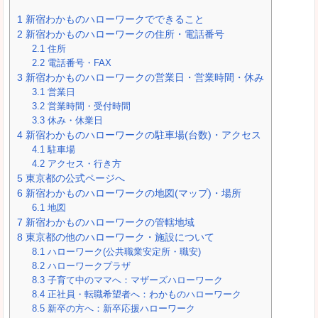
1
新宿わかものハローワークでできること
2
新宿わかものハローワークの住所・電話番号
2.1
住所
2.2
電話番号・FAX
3
新宿わかものハローワークの営業日・営業時間・休み
3.1
営業日
3.2
営業時間・受付時間
3.3
休み・休業日
4
新宿わかものハローワークの駐車場(台数)・アクセス
4.1
駐車場
4.2
アクセス・行き方
5
東京都の公式ページへ
6
新宿わかものハローワークの地図(マップ)・場所
6.1
地図
7
新宿わかものハローワークの管轄地域
8
東京都の他のハローワーク・施設について
8.1
ハローワーク(公共職業安定所・職安)
8.2
ハローワークプラザ
8.3
子育て中のママへ：マザーズハローワーク
8.4
正社員・転職希望者へ：わかものハローワーク
8.5
新卒の方へ：新卒応援ハローワーク