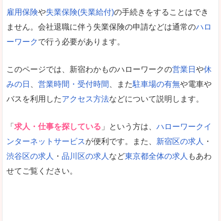
雇用保険
や
失業保険(失業給付)
の手続きをすることはでき
ません。会社退職に伴う失業保険の申請などは通常の
ハロ
ーワーク
で行う必要があります。
このページでは、新宿わかものハローワークの
営業日
や
休
みの日
、
営業時間・受付時間
、また
駐車場の有無
や電車や
バスを利用した
アクセス方法
などについて説明します。
「
求人・仕事を探している
」という方は、
ハローワークイ
ンターネットサービス
が便利です。また、
新宿区の求人
・
渋谷区の求人
・
品川区の求人
など
東京都全体の求人
もあわ
せてご覧ください。