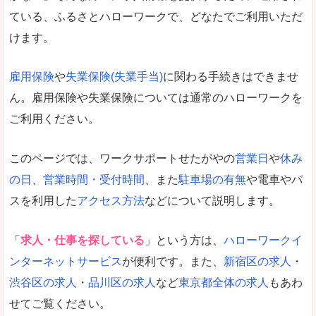
ている、ふるさとハローワークで、どなたでご利用いただ
けます。
雇用保険
や
失業保険(失業手当)
に関わる手続きはできませ
ん。雇用保険や失業保険については通常のハローワークを
ご利用ください。
このページでは、ワークサポートせたがやの
営業日
や
休み
の日
、
営業時間・受付時間
、また
駐車場の有無
や電車やバ
スを利用した
アクセス方法
などについて説明します。
「
求人・仕事を探している
」という方は、
ハローワークイ
ンターネットサービス
が便利です。また、
新宿区の求人
・
渋谷区の求人
・
品川区の求人
など
東京都全体の求人
もあわ
せてご覧ください。