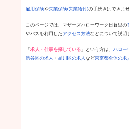
雇用保険
や
失業保険(失業給付)
の手続きはできま
このページでは、マザーズハローワーク日暮里の
やバスを利用した
アクセス方法
などについて説明
「
求人・仕事を探している
」という方は、
ハロー
渋谷区の求人
・
品川区の求人
など
東京都全体の求