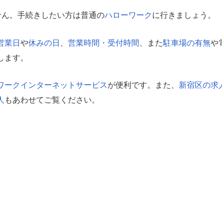
せん。手続きしたい方は普通の
ハローワーク
に行きましょう。
営業日
や
休みの日
、
営業時間・受付時間
、また
駐車場の有無
や
します。
ワークインターネットサービス
が便利です。また、
新宿区の求
人
もあわせてご覧ください。