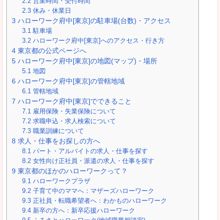
2.2
営業時間・受付時間
2.3
休み・休業日
3
ハローワーク府中[東京]の駐車場(台数)・アクセス
3.1
駐車場
3.2
ハローワーク府中[東京]へのアクセス・行き方
4
東京都の公式ページへ
5
ハローワーク府中[東京]の地図(マップ)・場所
5.1
地図
6
ハローワーク府中[東京]の管轄地域
6.1
管轄地域
7
ハローワーク府中[東京]でできること
7.1
雇用保険・失業保険について
7.2
求職申込・求人検索について
7.3
職業訓練について
8
求人・仕事をお探しの方へ
8.1
パート・アルバイトの求人・仕事を探す
8.2
女性向け正社員・派遣の求人・仕事を探す
9
東京都のほかのハローワークって？
9.1
ハローワークプラザ
9.2
子育て中のママへ：マザーズハローワーク
9.3
正社員・転職希望者へ：わかものハローワーク
9.4
新卒の方へ：新卒応援ハローワーク