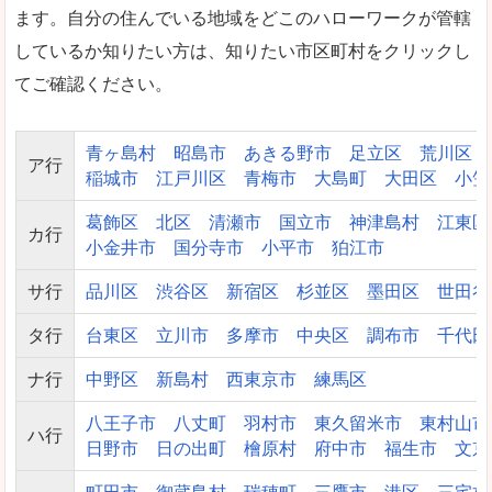
ます。自分の住んでいる地域をどこのハローワークが管轄
しているか知りたい方は、知りたい市区町村をクリックし
てご確認ください。
青ヶ島村
昭島市
あきる野市
足立区
荒川区
ア行
稲城市
江戸川区
青梅市
大島町
大田区
小笠
葛飾区
北区
清瀬市
国立市
神津島村
江東区
カ行
小金井市
国分寺市
小平市
狛江市
サ行
品川区
渋谷区
新宿区
杉並区
墨田区
世田谷
タ行
台東区
立川市
多摩市
中央区
調布市
千代田
ナ行
中野区
新島村
西東京市
練馬区
八王子市
八丈町
羽村市
東久留米市
東村山市
ハ行
日野市
日の出町
檜原村
府中市
福生市
文京