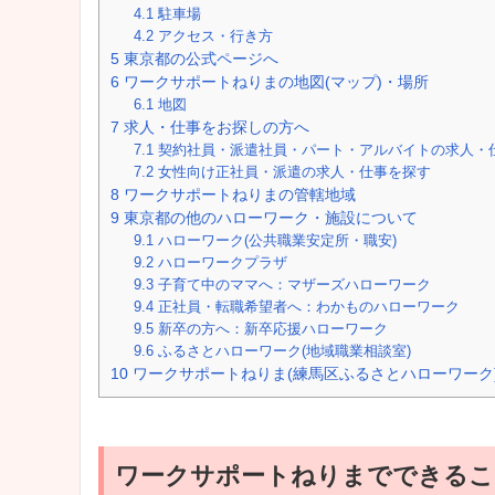
4.1
駐車場
4.2
アクセス・行き方
5
東京都の公式ページへ
6
ワークサポートねりまの地図(マップ)・場所
6.1
地図
7
求人・仕事をお探しの方へ
7.1
契約社員・派遣社員・パート・アルバイトの求人・
7.2
女性向け正社員・派遣の求人・仕事を探す
8
ワークサポートねりまの管轄地域
9
東京都の他のハローワーク・施設について
9.1
ハローワーク(公共職業安定所・職安)
9.2
ハローワークプラザ
9.3
子育て中のママへ：マザーズハローワーク
9.4
正社員・転職希望者へ：わかものハローワーク
9.5
新卒の方へ：新卒応援ハローワーク
9.6
ふるさとハローワーク(地域職業相談室)
10
ワークサポートねりま(練馬区ふるさとハローワーク
ワークサポートねりまでできるこ