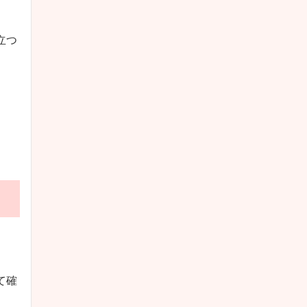
立つ
。
て確