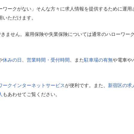
ーワークがない」そんな方々に求人情報を提供するために運用
用いただけます。
できません。雇用保険や失業保険については通常のハローワー
や
休みの日
、
営業時間・受付時間
、また
駐車場の有無
や電車や
。
ワークインターネットサービス
が便利です。また、
新宿区の求
人
もあわせてご覧ください。