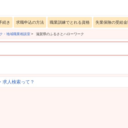
手続き
求職申込の方法
職業訓練でとれる資格
失業保険の受給金
ク・地域職業相談室
>
滋賀県のふるさとハローワーク
・求人検索って？