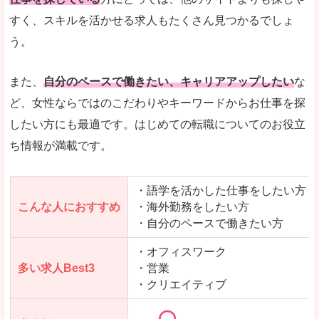
人気度
「エン転職」全体として、会員数がとても多い印
すく、スキルを活かせる求人もたくさん見つかるでしょ
う。
サイトがやさしいピンク色で威圧感がなく、心地
使いやすさ
多少検索しづらいのですが、掲載情報はパッと目
また、
自分のペースで働きたい、キャリアアップしたい
な
ど、女性ならではのこだわりやキーワードからお仕事を探
したい方にも最適です。はじめての転職についてのお役立
ち情報が満載です。
「エン転職ウーマン」で「吾妻郡東吾妻町」の
求人を含んだページを見てみる
・語学を活かした仕事をしたい方
こんな人におすすめ
・海外勤務をしたい方
・自分のペースで働きたい方
・オフィスワーク
多い求人Best3
・営業
・クリエイティブ