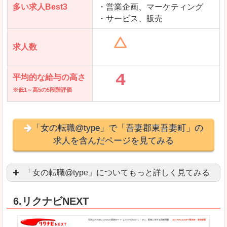
多い求人Best3
・営業企画、マーケティング
・サービス、販売
求人数
平均的な給与の高さ
※低1～高5の5段階評価
「女の転職@type」で「吾妻郡東吾妻町」の
求人を含んだページを見てみる
「女の転職@type」についてもっと詳しく見てみる
女性エンジニアに特化した専門サイト(ページ)
があ
6.リクナビNEXT
正社員求人が約80％、正社員で長く働きたい方に
良いところ