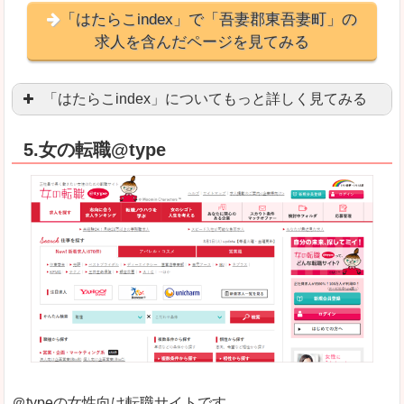
「はたらこindex」で「吾妻郡東吾妻町」の
求人を含んだページを見てみる
「はたらこindex」についてもっと詳しく見てみる
ケタ違いな圧倒的求人数の多さに驚きます！15万
5.女の転職@type
求人が毎時更新されます！（他社求人サイトは週2
良いところ
希望職種の平均時給が瞬時にわかります。アルバ
求人数が多すぎて、逆に絞り込みに悩んだり、迷
悪いところ
雇用形態にもよりますが、給与額に幅があります
未経験
未経験の求人もあります
＠typeの女性向け転職サイトです。