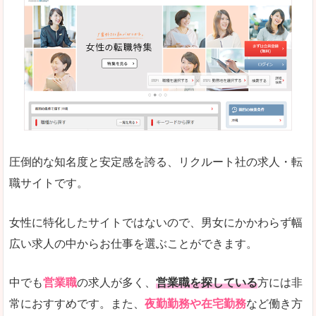
働く女のワーク＆ライフマガジン「woman ty
求人の掲載数が少ないです。
悪いところ
求人の掲載情報の文字が小さめで、少し見づらい
未経験
未経験の求人もあります
圧倒的な知名度と安定感を誇る、リクルート社の求人・転
女性でエンジニア職への転職をお考えの方は、こ
職サイトです。
詳しい説明
全体的にキャリア志向が高く、正社員で長く働い
女性に特化したサイトではないので、男女にかかわらず幅
エンジニア職の求人においては、ほかにない専門
広い求人の中からお仕事を選ぶことができます。
人気度
コンテンツや求人内容の掲載なんかを見ていても
中でも
営業職
の求人が多く、
営業職を探している
方には非
常におすすめです。また、
夜勤勤務や在宅勤務
など働き方