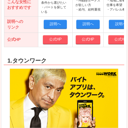
・Happyボーナス
・地域に密着
こんな女性に
条件から選びたい
が欲しい方
仕事を希望
おすすめです
・パートを探して
・給与、給料重視
・アパレル希
いる
説明への
説明へ
説明へ
説明へ
リンク
公式HP
公式HP
公式HP
公式HP
1.タウンワーク