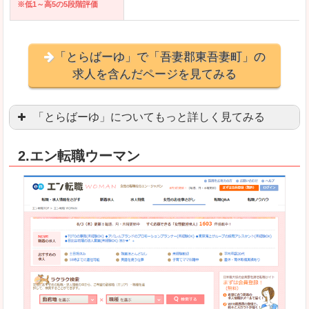
※低1～高5の5段階評価
「とらばーゆ」で「吾妻郡東吾妻町」の
求人を含んだページを見てみる
「とらばーゆ」についてもっと詳しく見てみる
アパレル、コスメ、エステティシャン、ネイリス
2.エン転職ウーマン
スマホアプリやソーシャルアカウントが充実して
良いところ
「ファッション・ブランドページ」という検索が
事務などのオフィスワークを探している方にとっ
悪いところ
専門性が強い部分があるので、逆に一般的なお仕