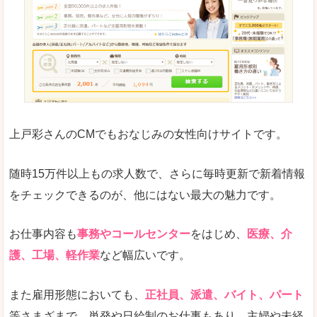
求人の掲載が少し見づらい印象があります。求人
悪いところ
給与が見た目ですぐにわからないことが多いです
未経験
未経験の求人もあります
上戸彩さんのCMでもおなじみの女性向けサイトです。
詳しい説明
サイト内の検索の人気ワードで英語や中国語などが
人気度
普通のマイナビの方を使っている方が多く、女性
随時15万件以上もの求人数で、さらに毎時更新で新着情報
さまざまな検索機能が充実しており、条件面やこ
をチェックできるのが、他にはない最大の魅力です。
使いやすさ
ただし、求人情報が少し見づらいです。
お仕事内容も
事務やコールセンター
をはじめ、
医療、介
護、工場、軽作業
など幅広いです。
「マイナビ転職女性のおしごと」で「吾妻郡東
また雇用形態においても、
正社員、派遣、バイト、パート
吾妻町」の
等さまざまで、単発や日給制のお仕事もあり、主婦や未経