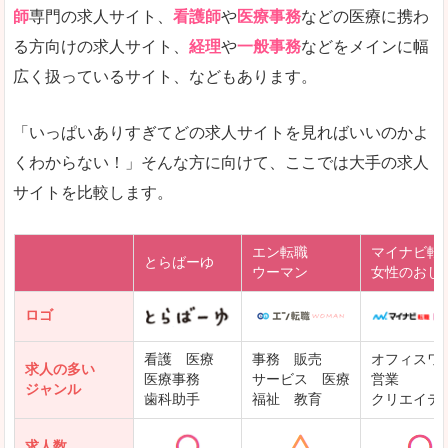
師
専門の求人サイト、
看護師
や
医療事務
などの医療に携わ
る方向けの求人サイト、
経理
や
一般事務
などをメインに幅
広く扱っているサイト、などもあります。
「いっぱいありすぎてどの求人サイトを見ればいいのかよ
くわからない！」そんな方に向けて、ここでは大手の求人
サイトを比較します。
エン転職
マイナビ転
とらばーゆ
ウーマン
女性のおし
ロゴ
看護 医療
事務 販売
オフィスワ
求人の多い
医療事務
サービス 医療
営業
ジャンル
歯科助手
福祉 教育
クリエイテ
求人数