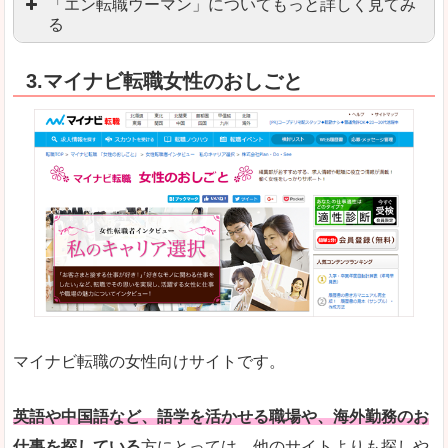
「エン転職ウーマン」についてもっと詳しく見てみ
る
「エン転職」全体としては日本最大級の会員数を
3.マイナビ転職女性のおしごと
職種や勤務地など、すでに次のお仕事がイメージで
良いところ
転職Q＆Aやノウハウが豊富なうえ、面接サポート
求人の掲載数が少ないです。
悪いところ
TOPページからこだわりや条件などをクイックに
未経験
未経験の求人もあります
マイナビ転職の女性向けサイトです。
はじめての転職や、転職活動において不安や心配
詳しい説明
自分でうまく仕事を探せなくても、会員登録をすれ
英語や中国語など、語学を活かせる職場や、海外勤務のお
仕事を探している
方にとっては、他のサイトよりも探しや