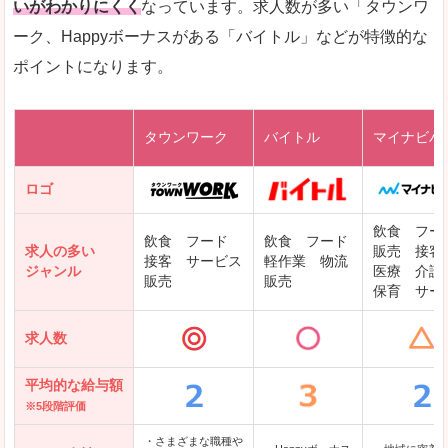
いがわかりにくく
なっています。求人数が多い「タウンワ
ーク、Happyボーナスがある「バイトル」などが特徴的な
レバテックキャリア
ポイントになります。
ギークリー(Geekly)
Green
タウンワーク
バイトル
マイナビバ
DODAエンジニア IT
パソナテック
ロゴ
IT転職ナビ
飲食 フー
飲食 フード
飲食 フード
求人の多い
販売 接客
接客 サービス
軽作業 物流
ジャンル
医療 介護
販売
販売
保育 サー
クリーデンス
求人数
テンプスタッフ
アパレル転職なび
平均的な給与額
※5段階評価
・さまざまな職種や