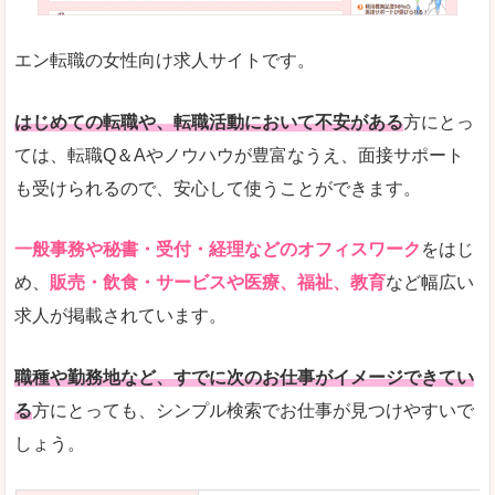
未経験
未経験の求人もあります
エン転職の女性向け求人サイトです。
とにかく、女性ならではの職種の専門性が高いの
また、アパレル・コスメ、エステ・ネイル・美容
はじめての転職や、転職活動において不安がある
方にとっ
詳しい説明
ては、転職Q＆Aやノウハウが豊富なうえ、面接サポート
スマホアプリやソーシャルサービスも充実してお
も受けられるので、安心して使うことができます。
専門性が高いので、これらのお仕事に転職を考え
一般事務や秘書・受付・経理などのオフィスワーク
をはじ
人気度
め、
販売・飲食・サービスや医療、福祉、教育
など幅広い
リクルートグループなので、大手という安心感も
求人が掲載されています。
サイトが華やかで転職へのワクワク感が高まりま
職種や勤務地など、すでに次のお仕事がイメージできてい
使いやすさ
る
方にとっても、シンプル検索でお仕事が見つけやすいで
検索がしやすく、求人詳細にも画像やイラストな
しょう。