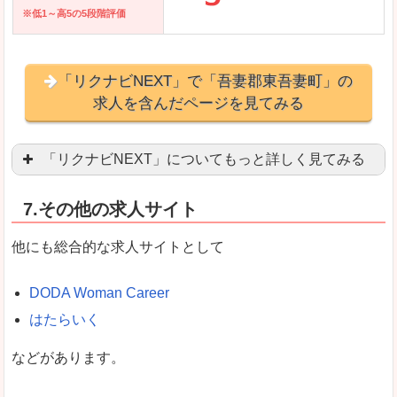
※低1～高5の5段階評価
「リクナビNEXT」で「吾妻郡東吾妻町」の
求人を含んだページを見てみる
「リクナビNEXT」についてもっと詳しく見てみる
営業職を探している方にとっては掲載数も多く、
7.その他の求人サイト
企業側が求める経験、スキルの掲載があり、自分
良いところ
他にも総合的な求人サイトとして
スマートフォンアプリからも転職活動ができます
DODA Woman Career
はたらいく
女性向けに特化していないので、ビジネスライク
などがあります。
悪いところ
女性の転職特集や子育てママ活躍求人などもあり