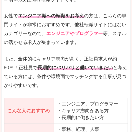
希望する職種の平均時給がすぐにわかるので、給
また、他社転職サイトにはない日払いや週払いと
女性で
エンジニア職への転職をお考え
の方は、こちらの専
詳しい説明
門サイトが非常におすすめです。他社転職サイトにはない
新着案件が続々とアップされるので、転職を急い
カテゴリーなので、
エンジニアやプログラマー
等、スキル
の活かせる求人が集まっています。
女性向けサイトとしては日本最大級、圧倒的求人
人気度
また、全体的にキャリア志向が高く、正社員求人が約
また、上戸彩さんのCMでおなじみなこともあり、
80％！正社員で
長期的にバリバリと働いていきたい
と考え
ている方には、条件や環境面でマッチングする仕事が見つ
全体的にオレンジ色のトーンで、見ていても疲れ
かりやすいです。
使いやすさ
検索条件も充実しており、求人情報がコンパクト
・エンジニア、プログラマー
こんな人におすすめ
・キャリア志向がある方
・長期的に働きたい方
「はたらこindex」で「吾妻郡東吾妻町」の
求人を含んだページを見てみる
・事務、経理、人事