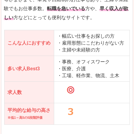
求人を含んだページを見てみる
験でもお仕事多数。
転職を急いでいる
方や、
早く収入が欲
しい
方などにとっても便利なサイトです。
・幅広い仕事をお探しの方
こんな人におすすめ
・雇用形態にこだわりがない方
・主婦や未経験の方
・事務、オフィスワーク
多い求人Best3
・医療、介護
・工場、軽作業、物流、土木
求人数
平均的な給与の高さ
※低1～高5の5段階評価