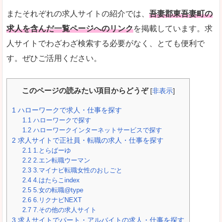
またそれぞれの求人サイトの紹介では、
吾妻郡東吾妻町の
求人を含んだ一覧ページへのリンク
を掲載しています。求
人サイトでわざわざ検索する必要がなく、とても便利で
す。ぜひご活用ください。
このページの読みたい項目からどうぞ
[
非表示
]
1
ハローワークで求人・仕事を探す
1.1
ハローワークで探す
1.2
ハローワークインターネットサービスで探す
2
求人サイトで正社員・転職の求人・仕事を探す
2.1
1.とらばーゆ
2.2
2.エン転職ウーマン
2.3
3.マイナビ転職女性のおしごと
2.4
4.はたらこindex
2.5
5.女の転職@type
2.6
6.リクナビNEXT
2.7
7.その他の求人サイト
3
求人サイトでパート・アルバイトの求人・仕事を探す