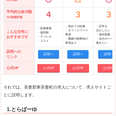
平均的な給与額
※5段階評価
・初めての転職
・語学を
・医療事務
・オフィスワーク
活かしたい
こんな女性に
・薬剤師
希望
・海外勤務
おすすめです
・アパレル
・職種や勤務地の
・自分のペース
・コスメ
希望あり
働きたい
説明への
説明へ
説明へ
説明へ
リンク
公式HP
公式HP
公式HP
公式HP
それでは、吾妻郡東吾妻町の求人について、求人サイトご
とに説明します。
1.とらばーゆ