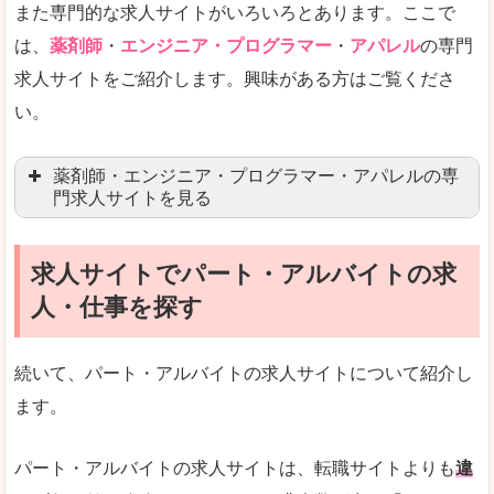
また専門的な求人サイトがいろいろとあります。ここで
未経験
未経験の求人もあります
は、
薬剤師
・
エンジニア・プログラマー
・
アパレル
の専門
求人サイトをご紹介します。興味がある方はご覧くださ
営業職を探している方にとっては、有利なサイト
い。
はじめての転職というよりは、何度か転職を経験
詳しい説明
薬剤師・エンジニア・プログラマー・アパレルの専
検索人気キーワードの上位が「40代」「50代」
門求人サイトを見る
人気度
求人、転職サイトの最大手といってもいいリクル
求人サイトでパート・アルバイトの求
マイナビ薬剤師
文字が大きくて見やすいです。
人・仕事を探す
リクナビ薬剤師
使いやすさ
ファルマスタッフ
また、求人詳細に年代や肩書別などの年収例があ
続いて、パート・アルバイトの求人サイトについて紹介し
薬キャリ(エムスリー)
ます。
ファーマキャリア
メディウェル
「リクナビNEXT」で「吾妻郡東吾妻町」の
パート・アルバイトの求人サイトは、転職サイトよりも
違
求人を含んだページを見てみる