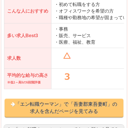
・初めて転職をする方
「とらばーゆ」で「吾妻郡東吾妻町」の
こんな人におすすめ
・オフィスワークを希望の方
求人を含んだページを見てみる
・職種や勤務地の希望が固まってい
・事務
多い求人Best3
・販売、サービス
・医療、福祉、教育
求人数
平均的な給与の高さ
※低1～高5の5段階評価
「エン転職ウーマン」で「吾妻郡東吾妻町」の
求人を含んだページを見てみる