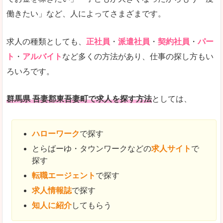
働きたい」など、人によってさまざまです。
求人の種類としても、
正社員
・
派遣社員
・
契約社員
・
パー
ト
・
アルバイト
など多くの方法があり、仕事の探し方もい
ろいろです。
群馬県 吾妻郡東吾妻町で求人を探す方法
としては、
ハローワーク
で探す
とらばーゆ・タウンワークなどの
求人サイト
で
探す
転職エージェント
で探す
求人情報誌
で探す
知人に紹介
してもらう