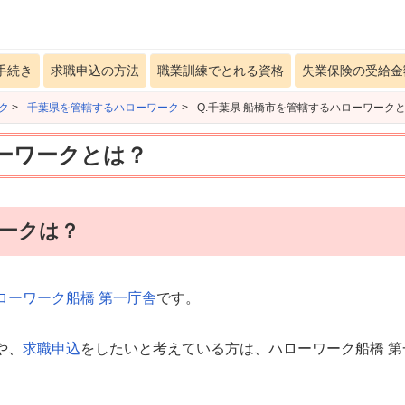
手続き
求職申込の方法
職業訓練でとれる資格
失業保険の受給金
ク
>
千葉県を管轄するハローワーク
>
Q.千葉県 船橋市を管轄するハローワーク
ローワークとは？
ワークは？
ローワーク船橋 第一庁舎
です。
や、
求職申込
をしたいと考えている方は、ハローワーク船橋 第