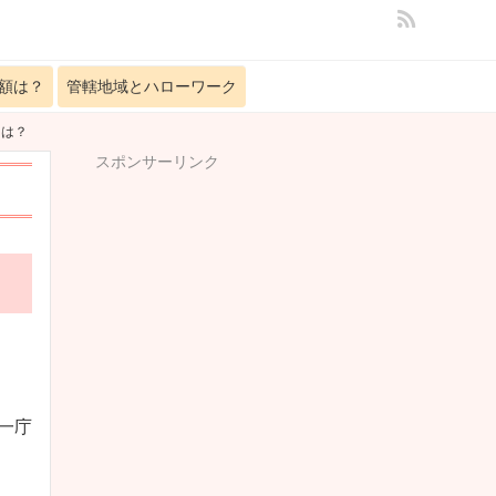
額は？
管轄地域とハローワーク
とは？
スポンサーリンク
一庁