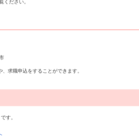
覧ください。
市
や、求職申込をすることができます。
クです。
へ