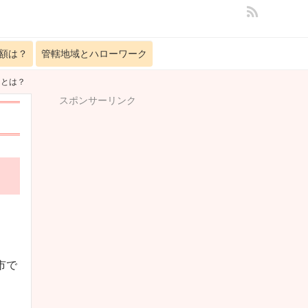
額は？
管轄地域とハローワーク
クとは？
スポンサーリンク
市で