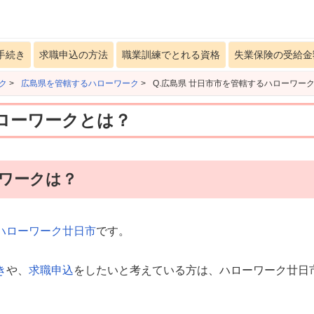
手続き
求職申込の方法
職業訓練でとれる資格
失業保険の受給金
ク
>
広島県を管轄するハローワーク
>
Q.広島県 廿日市市を管轄するハローワー
ハローワークとは？
ーワークは？
ハローワーク廿日市
です。
き
や、
求職申込
をしたいと考えている方は、ハローワーク廿日