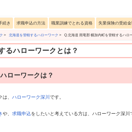
手続き
求職申込の方法
職業訓練でとれる資格
失業保険の受給金
ク
>
北海道を管轄するハローワーク
>
Q.北海道 雨竜郡 幌加内町を管轄するハロ
轄するハローワークとは？
るハローワークは？
クは、
ハローワーク深川
です。
き
や、
求職申込
をしたいと考えている方は、ハローワーク深川