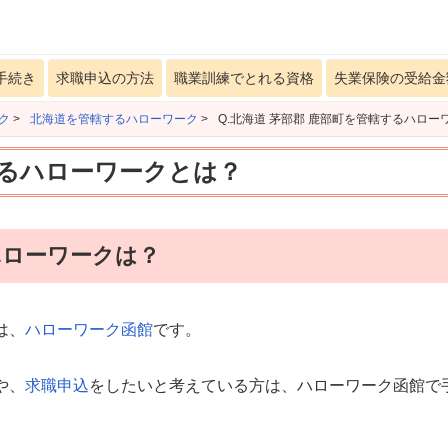
手続き
求職申込の方法
職業訓練でとれる資格
失業保険の受給金
ク
>
北海道を管轄するハローワーク
>
Q.北海道 茅部郡 鹿部町を管轄するハロー
するハローワークとは？
ハローワークは？
は、
ハローワーク函館
です。
や、
求職申込
をしたいと考えている方は、ハローワーク函館で