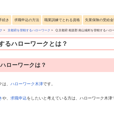
手続き
求職申込の方法
職業訓練でとれる資格
失業保険の受給金
ク
>
京都府を管轄するハローワーク
>
Q.京都府 相楽郡 南山城村を管轄するハロ
轄するハローワークとは？
るハローワークは？
クは、
ハローワーク木津
です。
き
や、
求職申込
をしたいと考えている方は、ハローワーク木津