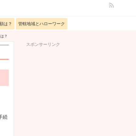
額は？
管轄地域とハローワーク
とは？
スポンサーリンク
手続