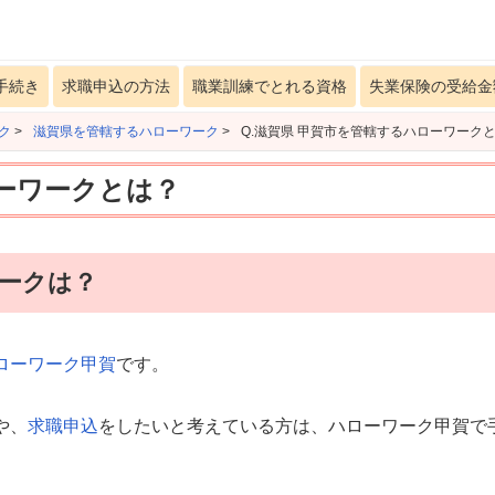
手続き
求職申込の方法
職業訓練でとれる資格
失業保険の受給金
ク
>
滋賀県を管轄するハローワーク
>
Q.滋賀県 甲賀市を管轄するハローワーク
ローワークとは？
ワークは？
ローワーク甲賀
です。
や、
求職申込
をしたいと考えている方は、ハローワーク甲賀で