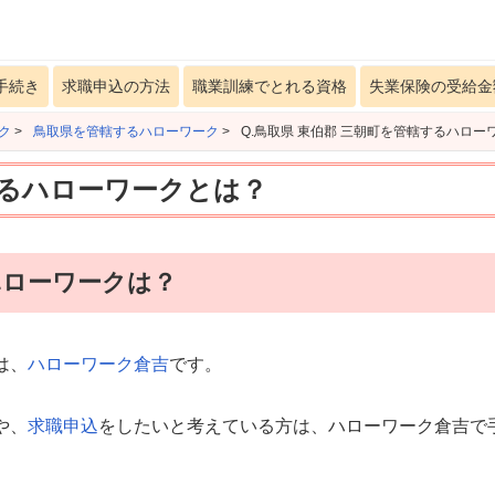
手続き
求職申込の方法
職業訓練でとれる資格
失業保険の受給金
ク
>
鳥取県を管轄するハローワーク
>
Q.鳥取県 東伯郡 三朝町を管轄するハロー
するハローワークとは？
ハローワークは？
は、
ハローワーク倉吉
です。
や、
求職申込
をしたいと考えている方は、ハローワーク倉吉で