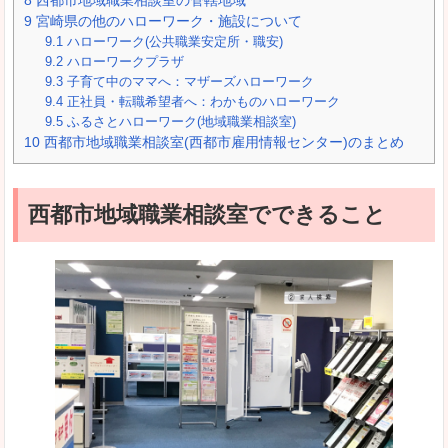
8
西都市地域職業相談室の管轄地域
9
宮崎県の他のハローワーク・施設について
9.1
ハローワーク(公共職業安定所・職安)
9.2
ハローワークプラザ
9.3
子育て中のママへ：マザーズハローワーク
9.4
正社員・転職希望者へ：わかものハローワーク
9.5
ふるさとハローワーク(地域職業相談室)
10
西都市地域職業相談室(西都市雇用情報センター)のまとめ
西都市地域職業相談室でできること