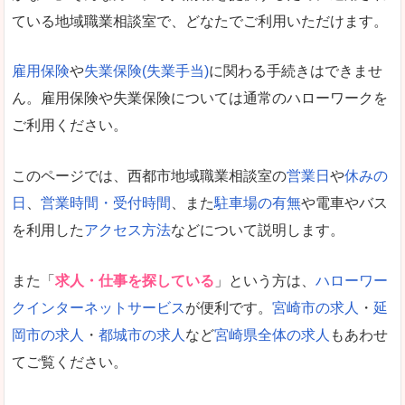
ている地域職業相談室で、どなたでご利用いただけます。
雇用保険
や
失業保険(失業手当)
に関わる手続きはできませ
ん。雇用保険や失業保険については通常のハローワークを
ご利用ください。
このページでは、西都市地域職業相談室の
営業日
や
休みの
日
、
営業時間・受付時間
、また
駐車場の有無
や電車やバス
を利用した
アクセス方法
などについて説明します。
また「
求人・仕事を探している
」という方は、
ハローワー
クインターネットサービス
が便利です。
宮崎市の求人
・
延
岡市の求人
・
都城市の求人
など
宮崎県全体の求人
もあわせ
てご覧ください。