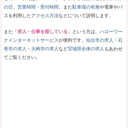
の日
、
営業時間・受付時間
、また
駐車場の有無
や電車やバ
スを利用した
アクセス方法
などについて説明します。
また「
求人・仕事を探している
」という方は、
ハローワー
クインターネットサービス
が便利です。
仙台市の求人
・
石
巻市の求人
・
大崎市の求人
など
宮城県全体の求人
もあわせ
てご覧ください。