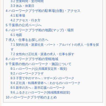
3.2
営業時間・受付時間
3.3
休み・休業日
4
ハローワークプラザ柏の駐車場(台数)・アクセス
4.1
駐車場
4.2
アクセス・行き方
5
千葉県の公式ページへ
6
ハローワークプラザ柏の地図(マップ)・場所
6.1
地図
7
求人・仕事をお探しの方へ
7.1
契約社員・派遣社員・パート・アルバイトの求人・仕事を探
す
7.2
女性向け正社員・派遣の求人・仕事を探す
8
ハローワークプラザ柏の管轄地域
9
千葉県の他のハローワーク・施設について
9.1
ハローワーク(公共職業安定所・職安)
9.2
ハローワークプラザ
9.3
子育て中のママへ：マザーズハローワーク
9.4
正社員・転職希望者へ：わかものハローワーク
9.5
新卒の方へ：新卒応援ハローワーク
9.6
ふるさとハローワーク(地域職業相談室)
10
ハローワークプラザ柏のまとめ