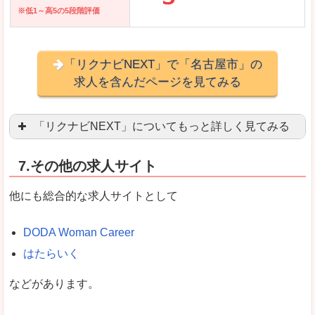
※低1～高5の5段階評価
「リクナビNEXT」で「名古屋市」の
求人を含んだページを見てみる
「リクナビNEXT」についてもっと詳しく見てみる
営業職を探している方にとっては掲載数も多く、
7.その他の求人サイト
企業側が求める経験、スキルの掲載があり、自分
良いところ
他にも総合的な求人サイトとして
スマートフォンアプリからも転職活動ができます
DODA Woman Career
はたらいく
女性向けに特化していないので、ビジネスライク
などがあります。
悪いところ
女性の転職特集や子育てママ活躍求人などもあり