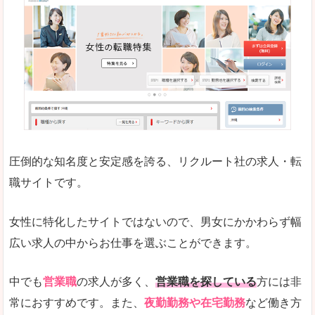
働く女のワーク＆ライフマガジン「woman ty
求人の掲載数が少ないです。
悪いところ
求人の掲載情報の文字が小さめで、少し見づらい
未経験
未経験の求人もあります
圧倒的な知名度と安定感を誇る、リクルート社の求人・転
女性でエンジニア職への転職をお考えの方は、こ
職サイトです。
詳しい説明
全体的にキャリア志向が高く、正社員で長く働い
女性に特化したサイトではないので、男女にかかわらず幅
エンジニア職の求人においては、ほかにない専門
広い求人の中からお仕事を選ぶことができます。
人気度
コンテンツや求人内容の掲載なんかを見ていても
中でも
営業職
の求人が多く、
営業職を探している
方には非
常におすすめです。また、
夜勤勤務や在宅勤務
など働き方