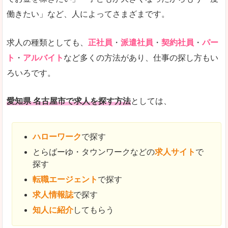
働きたい」など、人によってさまざまです。
求人の種類としても、
正社員
・
派遣社員
・
契約社員
・
パー
ト
・
アルバイト
など多くの方法があり、仕事の探し方もい
ろいろです。
愛知県 名古屋市で求人を探す方法
としては、
ハローワーク
で探す
とらばーゆ・タウンワークなどの
求人サイト
で
探す
転職エージェント
で探す
求人情報誌
で探す
知人に紹介
してもらう