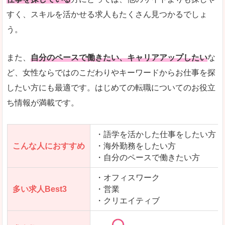
人気度
「エン転職」全体として、会員数がとても多い印
すく、スキルを活かせる求人もたくさん見つかるでしょ
う。
サイトがやさしいピンク色で威圧感がなく、心地
使いやすさ
多少検索しづらいのですが、掲載情報はパッと目
また、
自分のペースで働きたい、キャリアアップしたい
な
ど、女性ならではのこだわりやキーワードからお仕事を探
したい方にも最適です。はじめての転職についてのお役立
ち情報が満載です。
「エン転職ウーマン」で「名古屋市」の
求人を含んだページを見てみる
・語学を活かした仕事をしたい方
こんな人におすすめ
・海外勤務をしたい方
・自分のペースで働きたい方
・オフィスワーク
多い求人Best3
・営業
・クリエイティブ