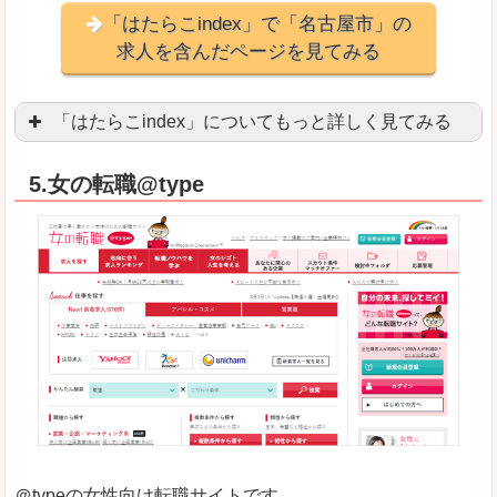
「はたらこindex」で「名古屋市」の
求人を含んだページを見てみる
「はたらこindex」についてもっと詳しく見てみる
ケタ違いな圧倒的求人数の多さに驚きます！15万
5.女の転職@type
求人が毎時更新されます！（他社求人サイトは週2
良いところ
希望職種の平均時給が瞬時にわかります。アルバ
求人数が多すぎて、逆に絞り込みに悩んだり、迷
悪いところ
雇用形態にもよりますが、給与額に幅があります
未経験
未経験の求人もあります
＠typeの女性向け転職サイトです。