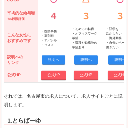
平均的な給与額
※5段階評価
・初めての転職
・語学を
・医療事務
・オフィスワーク
活かしたい
こんな女性に
・薬剤師
希望
・海外勤務
おすすめです
・アパレル
・職種や勤務地の
・自分のペース
・コスメ
希望あり
働きたい
説明への
説明へ
説明へ
説明へ
リンク
公式HP
公式HP
公式HP
公式HP
それでは、名古屋市の求人について、求人サイトごとに説
明します。
1.とらばーゆ