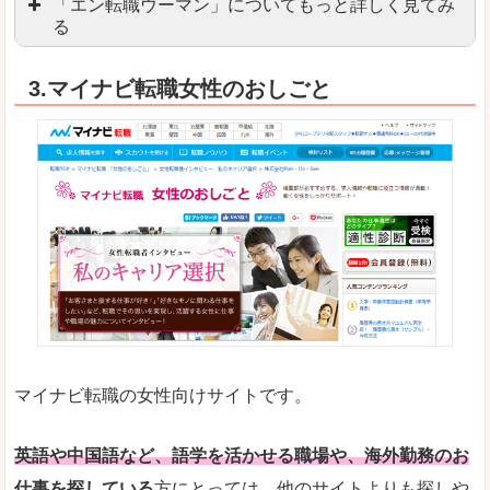
「エン転職ウーマン」についてもっと詳しく見てみ
る
「エン転職」全体としては日本最大級の会員数を
3.マイナビ転職女性のおしごと
職種や勤務地など、すでに次のお仕事がイメージで
良いところ
転職Q＆Aやノウハウが豊富なうえ、面接サポート
求人の掲載数が少ないです。
悪いところ
TOPページからこだわりや条件などをクイックに
未経験
未経験の求人もあります
マイナビ転職の女性向けサイトです。
はじめての転職や、転職活動において不安や心配
詳しい説明
自分でうまく仕事を探せなくても、会員登録をすれ
英語や中国語など、語学を活かせる職場や、海外勤務のお
仕事を探している
方にとっては、他のサイトよりも探しや