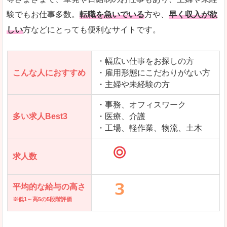
求人を含んだページを見てみる
験でもお仕事多数。
転職を急いでいる
方や、
早く収入が欲
しい
方などにとっても便利なサイトです。
・幅広い仕事をお探しの方
こんな人におすすめ
・雇用形態にこだわりがない方
・主婦や未経験の方
・事務、オフィスワーク
多い求人Best3
・医療、介護
・工場、軽作業、物流、土木
求人数
平均的な給与の高さ
※低1～高5の5段階評価