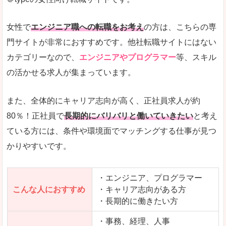
希望する職種の平均時給がすぐにわかるので、給
また、他社転職サイトにはない日払いや週払いと
女性で
エンジニア職への転職をお考え
の方は、こちらの専
詳しい説明
門サイトが非常におすすめです。他社転職サイトにはない
新着案件が続々とアップされるので、転職を急い
カテゴリーなので、
エンジニアやプログラマー
等、スキル
の活かせる求人が集まっています。
女性向けサイトとしては日本最大級、圧倒的求人
人気度
また、全体的にキャリア志向が高く、正社員求人が約
また、上戸彩さんのCMでおなじみなこともあり、
80％！正社員で
長期的にバリバリと働いていきたい
と考え
ている方には、条件や環境面でマッチングする仕事が見つ
全体的にオレンジ色のトーンで、見ていても疲れ
かりやすいです。
使いやすさ
検索条件も充実しており、求人情報がコンパクト
・エンジニア、プログラマー
こんな人におすすめ
・キャリア志向がある方
・長期的に働きたい方
「はたらこindex」で「名古屋市」の
求人を含んだページを見てみる
・事務、経理、人事