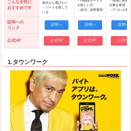
・Happyボーナス
・地域に密着
こんな女性に
条件から選びたい
が欲しい方
仕事を希望
おすすめです
・パートを探して
・給与、給料重視
・アパレル希
いる
説明への
説明へ
説明へ
説明へ
リンク
公式HP
公式HP
公式HP
公式HP
1.タウンワーク