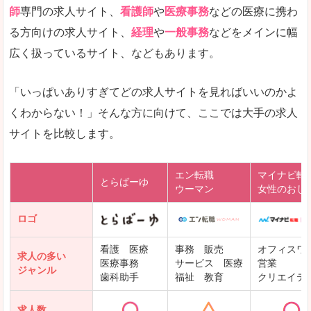
師
専門の求人サイト、
看護師
や
医療事務
などの医療に携わ
る方向けの求人サイト、
経理
や
一般事務
などをメインに幅
広く扱っているサイト、などもあります。
「いっぱいありすぎてどの求人サイトを見ればいいのかよ
くわからない！」そんな方に向けて、ここでは大手の求人
サイトを比較します。
エン転職
マイナビ転
とらばーゆ
ウーマン
女性のおし
ロゴ
看護 医療
事務 販売
オフィスワ
求人の多い
医療事務
サービス 医療
営業
ジャンル
歯科助手
福祉 教育
クリエイテ
求人数