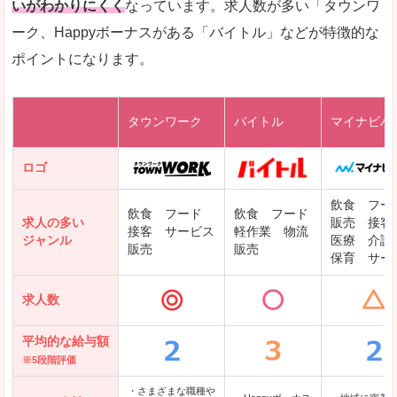
いがわかりにくく
なっています。求人数が多い「タウンワ
ーク、Happyボーナスがある「バイトル」などが特徴的な
レバテックキャリア
ポイントになります。
ギークリー(Geekly)
Green
タウンワーク
バイトル
マイナビバ
DODAエンジニア IT
パソナテック
ロゴ
IT転職ナビ
飲食 フー
飲食 フード
飲食 フード
求人の多い
販売 接客
接客 サービス
軽作業 物流
ジャンル
医療 介護
販売
販売
保育 サー
クリーデンス
求人数
テンプスタッフ
アパレル転職なび
平均的な給与額
※5段階評価
・さまざまな職種や