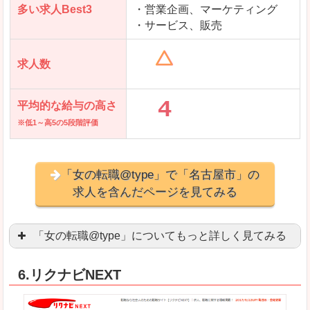
多い求人Best3
・営業企画、マーケティング
・サービス、販売
求人数
平均的な給与の高さ
※低1～高5の5段階評価
「女の転職@type」で「名古屋市」の
求人を含んだページを見てみる
「女の転職@type」についてもっと詳しく見てみる
女性エンジニアに特化した専門サイト(ページ)
があ
6.リクナビNEXT
正社員求人が約80％、正社員で長く働きたい方に
良いところ