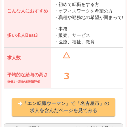
・初めて転職をする方
「とらばーゆ」で「名古屋市」の
こんな人におすすめ
・オフィスワークを希望の方
求人を含んだページを見てみる
・職種や勤務地の希望が固まってい
・事務
多い求人Best3
・販売、サービス
・医療、福祉、教育
求人数
平均的な給与の高さ
※低1～高5の5段階評価
「エン転職ウーマン」で「名古屋市」の
求人を含んだページを見てみる