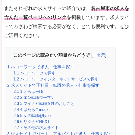
またそれぞれの求人サイトの紹介では、
名古屋市の求人を
含んだ一覧ページへのリンク
を掲載しています。求人サイ
トでわざわざ検索する必要がなく、とても便利です。ぜひ
ご活用ください。
このページの読みたい項目からどうぞ
[
非表示
]
1
ハローワークで求人・仕事を探す
1.1
ハローワークで探す
1.2
ハローワークインターネットサービスで探す
2
求人サイトで正社員・転職の求人・仕事を探す
2.1
1.とらばーゆ
2.2
2.エン転職ウーマン
2.3
3.マイナビ転職女性のおしごと
2.4
4.はたらこindex
2.5
5.女の転職@type
2.6
6.リクナビNEXT
2.7
7.その他の求人サイト
3
求人サイトでパート・アルバイトの求人・仕事を探す