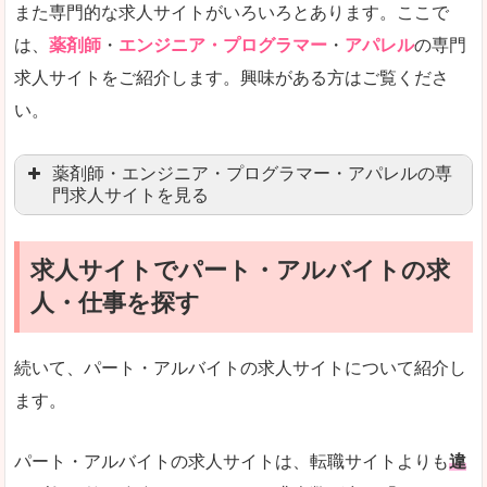
また専門的な求人サイトがいろいろとあります。ここで
未経験
未経験の求人もあります
は、
薬剤師
・
エンジニア・プログラマー
・
アパレル
の専門
求人サイトをご紹介します。興味がある方はご覧くださ
営業職を探している方にとっては、有利なサイト
い。
はじめての転職というよりは、何度か転職を経験
詳しい説明
薬剤師・エンジニア・プログラマー・アパレルの専
検索人気キーワードの上位が「40代」「50代」
門求人サイトを見る
人気度
求人、転職サイトの最大手といってもいいリクル
求人サイトでパート・アルバイトの求
マイナビ薬剤師
文字が大きくて見やすいです。
人・仕事を探す
リクナビ薬剤師
使いやすさ
ファルマスタッフ
また、求人詳細に年代や肩書別などの年収例があ
続いて、パート・アルバイトの求人サイトについて紹介し
薬キャリ(エムスリー)
ます。
ファーマキャリア
メディウェル
「リクナビNEXT」で「名古屋市」の
パート・アルバイトの求人サイトは、転職サイトよりも
違
求人を含んだページを見てみる