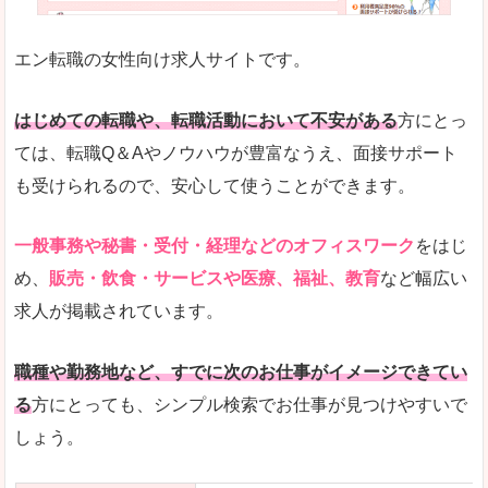
未経験
未経験の求人もあります
エン転職の女性向け求人サイトです。
とにかく、女性ならではの職種の専門性が高いの
また、アパレル・コスメ、エステ・ネイル・美容
はじめての転職や、転職活動において不安がある
方にとっ
詳しい説明
ては、転職Q＆Aやノウハウが豊富なうえ、面接サポート
スマホアプリやソーシャルサービスも充実してお
も受けられるので、安心して使うことができます。
専門性が高いので、これらのお仕事に転職を考え
一般事務や秘書・受付・経理などのオフィスワーク
をはじ
人気度
め、
販売・飲食・サービスや医療、福祉、教育
など幅広い
リクルートグループなので、大手という安心感も
求人が掲載されています。
サイトが華やかで転職へのワクワク感が高まりま
職種や勤務地など、すでに次のお仕事がイメージできてい
使いやすさ
る
方にとっても、シンプル検索でお仕事が見つけやすいで
検索がしやすく、求人詳細にも画像やイラストな
しょう。