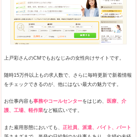
求人の掲載が少し見づらい印象があります。求人
悪いところ
給与が見た目ですぐにわからないことが多いです
未経験
未経験の求人もあります
上戸彩さんのCMでもおなじみの女性向けサイトです。
詳しい説明
サイト内の検索の人気ワードで英語や中国語などが
人気度
普通のマイナビの方を使っている方が多く、女性
随時15万件以上もの求人数で、さらに毎時更新で新着情報
さまざまな検索機能が充実しており、条件面やこ
をチェックできるのが、他にはない最大の魅力です。
使いやすさ
ただし、求人情報が少し見づらいです。
お仕事内容も
事務やコールセンター
をはじめ、
医療、介
護、工場、軽作業
など幅広いです。
「マイナビ転職女性のおしごと」で「名古屋
また雇用形態においても、
正社員、派遣、バイト、パート
市」の
等さまざまで、単発や日給制のお仕事もあり、主婦や未経