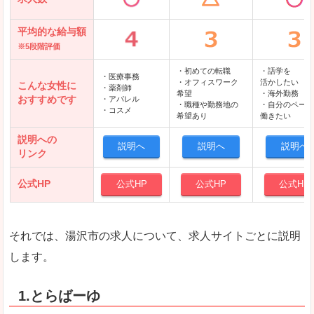
平均的な給与額
※5段階評価
・初めての転職
・語学を
・医療事務
・オフィスワーク
活かしたい
こんな女性に
・薬剤師
希望
・海外勤務
おすすめです
・アパレル
・職種や勤務地の
・自分のペース
・コスメ
希望あり
働きたい
説明への
説明へ
説明へ
説明へ
リンク
公式HP
公式HP
公式HP
公式HP
それでは、湯沢市の求人について、求人サイトごとに説明
します。
1.とらばーゆ