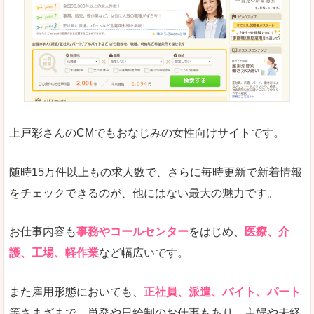
求人の掲載が少し見づらい印象があります。求人
悪いところ
給与が見た目ですぐにわからないことが多いです
未経験
未経験の求人もあります
上戸彩さんのCMでもおなじみの女性向けサイトです。
詳しい説明
サイト内の検索の人気ワードで英語や中国語などが
人気度
普通のマイナビの方を使っている方が多く、女性
随時15万件以上もの求人数で、さらに毎時更新で新着情報
さまざまな検索機能が充実しており、条件面やこ
をチェックできるのが、他にはない最大の魅力です。
使いやすさ
ただし、求人情報が少し見づらいです。
お仕事内容も
事務やコールセンター
をはじめ、
医療、介
護、工場、軽作業
など幅広いです。
「マイナビ転職女性のおしごと」で「湯沢市」
また雇用形態においても、
正社員、派遣、バイト、パート
の
等さまざまで、単発や日給制のお仕事もあり、主婦や未経