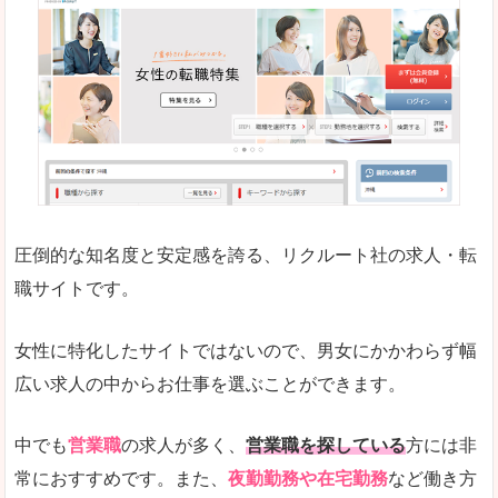
働く女のワーク＆ライフマガジン「woman ty
求人の掲載数が少ないです。
悪いところ
求人の掲載情報の文字が小さめで、少し見づらい
未経験
未経験の求人もあります
圧倒的な知名度と安定感を誇る、リクルート社の求人・転
女性でエンジニア職への転職をお考えの方は、こ
職サイトです。
詳しい説明
全体的にキャリア志向が高く、正社員で長く働い
女性に特化したサイトではないので、男女にかかわらず幅
エンジニア職の求人においては、ほかにない専門
広い求人の中からお仕事を選ぶことができます。
人気度
コンテンツや求人内容の掲載なんかを見ていても
中でも
営業職
の求人が多く、
営業職を探している
方には非
常におすすめです。また、
夜勤勤務や在宅勤務
など働き方