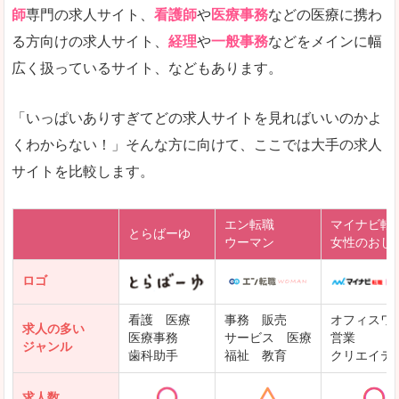
師
専門の求人サイト、
看護師
や
医療事務
などの医療に携わ
る方向けの求人サイト、
経理
や
一般事務
などをメインに幅
広く扱っているサイト、などもあります。
「いっぱいありすぎてどの求人サイトを見ればいいのかよ
くわからない！」そんな方に向けて、ここでは大手の求人
サイトを比較します。
エン転職
マイナビ転
とらばーゆ
ウーマン
女性のおし
ロゴ
看護 医療
事務 販売
オフィスワ
求人の多い
医療事務
サービス 医療
営業
ジャンル
歯科助手
福祉 教育
クリエイテ
求人数