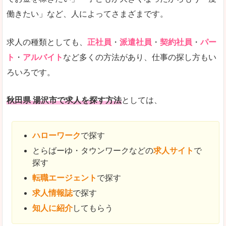
働きたい」など、人によってさまざまです。
求人の種類としても、
正社員
・
派遣社員
・
契約社員
・
パー
ト
・
アルバイト
など多くの方法があり、仕事の探し方もい
ろいろです。
秋田県 湯沢市で求人を探す方法
としては、
ハローワーク
で探す
とらばーゆ・タウンワークなどの
求人サイト
で
探す
転職エージェント
で探す
求人情報誌
で探す
知人に紹介
してもらう