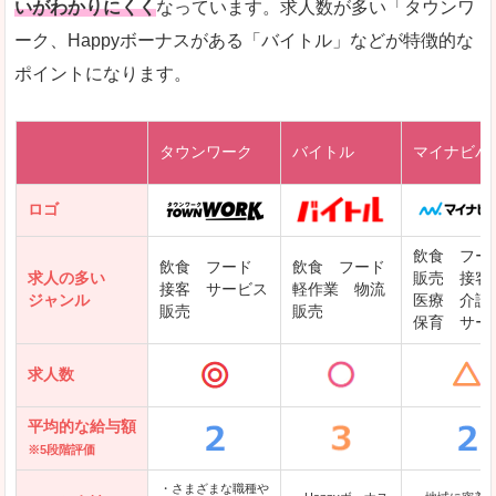
いがわかりにくく
なっています。求人数が多い「タウンワ
ーク、Happyボーナスがある「バイトル」などが特徴的な
レバテックキャリア
ポイントになります。
ギークリー(Geekly)
Green
タウンワーク
バイトル
マイナビバ
DODAエンジニア IT
パソナテック
ロゴ
IT転職ナビ
飲食 フー
飲食 フード
飲食 フード
求人の多い
販売 接客
接客 サービス
軽作業 物流
ジャンル
医療 介護
販売
販売
保育 サー
クリーデンス
求人数
テンプスタッフ
アパレル転職なび
平均的な給与額
※5段階評価
・さまざまな職種や