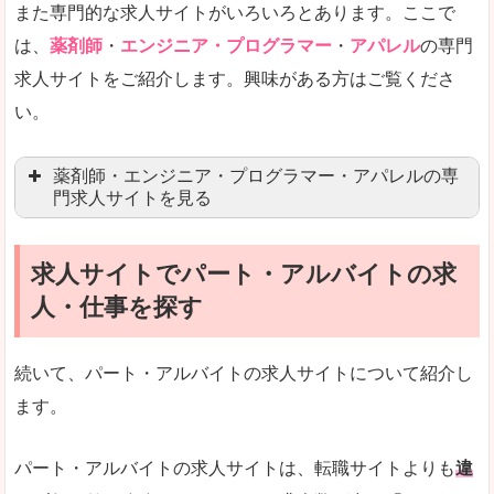
また専門的な求人サイトがいろいろとあります。ここで
未経験
未経験の求人もあります
は、
薬剤師
・
エンジニア・プログラマー
・
アパレル
の専門
求人サイトをご紹介します。興味がある方はご覧くださ
営業職を探している方にとっては、有利なサイト
い。
はじめての転職というよりは、何度か転職を経験
詳しい説明
薬剤師・エンジニア・プログラマー・アパレルの専
検索人気キーワードの上位が「40代」「50代」
門求人サイトを見る
人気度
求人、転職サイトの最大手といってもいいリクル
求人サイトでパート・アルバイトの求
マイナビ薬剤師
文字が大きくて見やすいです。
人・仕事を探す
リクナビ薬剤師
使いやすさ
ファルマスタッフ
また、求人詳細に年代や肩書別などの年収例があ
続いて、パート・アルバイトの求人サイトについて紹介し
薬キャリ(エムスリー)
ます。
ファーマキャリア
メディウェル
「リクナビNEXT」で「湯沢市」の
パート・アルバイトの求人サイトは、転職サイトよりも
違
求人を含んだページを見てみる