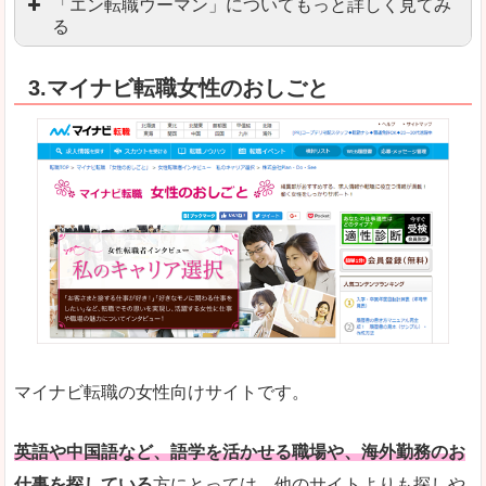
「エン転職ウーマン」についてもっと詳しく見てみ
る
「エン転職」全体としては日本最大級の会員数を
3.マイナビ転職女性のおしごと
職種や勤務地など、すでに次のお仕事がイメージで
良いところ
転職Q＆Aやノウハウが豊富なうえ、面接サポート
求人の掲載数が少ないです。
悪いところ
TOPページからこだわりや条件などをクイックに
未経験
未経験の求人もあります
マイナビ転職の女性向けサイトです。
はじめての転職や、転職活動において不安や心配
詳しい説明
自分でうまく仕事を探せなくても、会員登録をすれ
英語や中国語など、語学を活かせる職場や、海外勤務のお
仕事を探している
方にとっては、他のサイトよりも探しや