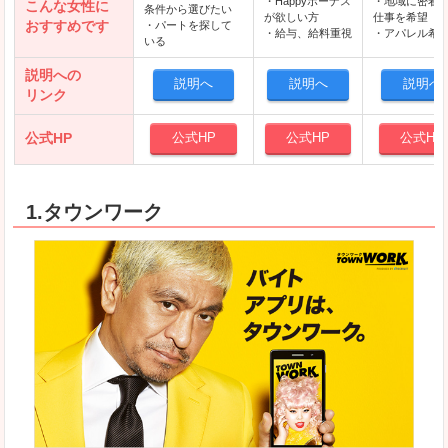
・Happyボーナス
・地域に密着
こんな女性に
条件から選びたい
が欲しい方
仕事を希望
おすすめです
・パートを探して
・給与、給料重視
・アパレル希
いる
説明への
説明へ
説明へ
説明へ
リンク
公式HP
公式HP
公式HP
公式HP
1.タウンワーク