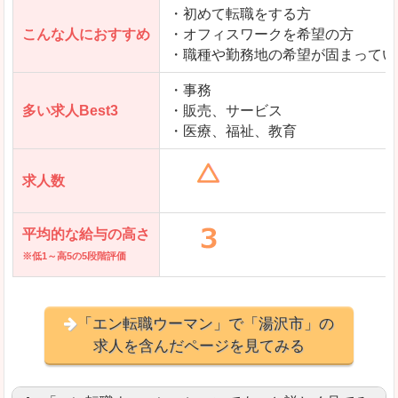
・初めて転職をする方
「とらばーゆ」で「湯沢市」の
こんな人におすすめ
・オフィスワークを希望の方
求人を含んだページを見てみる
・職種や勤務地の希望が固まってい
・事務
多い求人Best3
・販売、サービス
・医療、福祉、教育
求人数
平均的な給与の高さ
※低1～高5の5段階評価
「エン転職ウーマン」で「湯沢市」の
求人を含んだページを見てみる