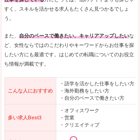
人気度
「エン転職」全体として、会員数がとても多い印
すく、スキルを活かせる求人もたくさん見つかるでしょ
う。
サイトがやさしいピンク色で威圧感がなく、心地
使いやすさ
多少検索しづらいのですが、掲載情報はパッと目
また、
自分のペースで働きたい、キャリアアップしたい
な
ど、女性ならではのこだわりやキーワードからお仕事を探
したい方にも最適です。はじめての転職についてのお役立
ち情報が満載です。
「エン転職ウーマン」で「湯沢市」の
求人を含んだページを見てみる
・語学を活かした仕事をしたい方
こんな人におすすめ
・海外勤務をしたい方
・自分のペースで働きたい方
・オフィスワーク
多い求人Best3
・営業
・クリエイティブ