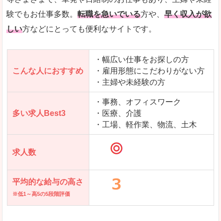
求人を含んだページを見てみる
験でもお仕事多数。
転職を急いでいる
方や、
早く収入が欲
しい
方などにとっても便利なサイトです。
・幅広い仕事をお探しの方
こんな人におすすめ
・雇用形態にこだわりがない方
・主婦や未経験の方
・事務、オフィスワーク
多い求人Best3
・医療、介護
・工場、軽作業、物流、土木
求人数
平均的な給与の高さ
※低1～高5の5段階評価