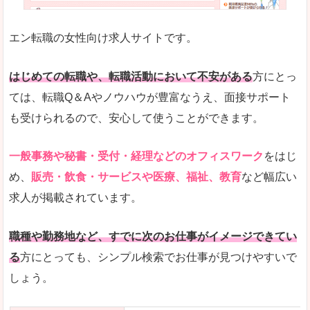
未経験
未経験の求人もあります
エン転職の女性向け求人サイトです。
とにかく、女性ならではの職種の専門性が高いの
また、アパレル・コスメ、エステ・ネイル・美容
はじめての転職や、転職活動において不安がある
方にとっ
詳しい説明
ては、転職Q＆Aやノウハウが豊富なうえ、面接サポート
スマホアプリやソーシャルサービスも充実してお
も受けられるので、安心して使うことができます。
専門性が高いので、これらのお仕事に転職を考え
一般事務や秘書・受付・経理などのオフィスワーク
をはじ
人気度
め、
販売・飲食・サービスや医療、福祉、教育
など幅広い
リクルートグループなので、大手という安心感も
求人が掲載されています。
サイトが華やかで転職へのワクワク感が高まりま
職種や勤務地など、すでに次のお仕事がイメージできてい
使いやすさ
る
方にとっても、シンプル検索でお仕事が見つけやすいで
検索がしやすく、求人詳細にも画像やイラストな
しょう。