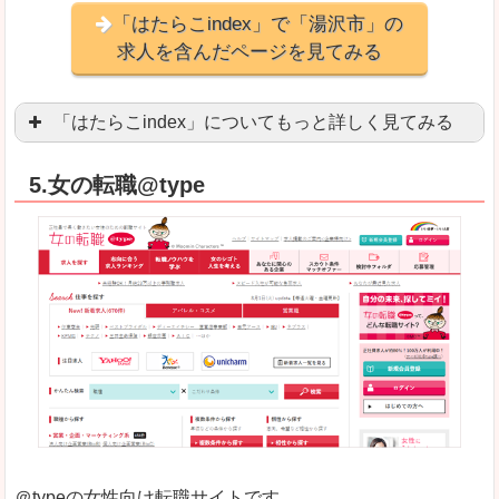
「はたらこindex」で「湯沢市」の
求人を含んだページを見てみる
「はたらこindex」についてもっと詳しく見てみる
ケタ違いな圧倒的求人数の多さに驚きます！15万
5.女の転職@type
求人が毎時更新されます！（他社求人サイトは週2
良いところ
希望職種の平均時給が瞬時にわかります。アルバ
求人数が多すぎて、逆に絞り込みに悩んだり、迷
悪いところ
雇用形態にもよりますが、給与額に幅があります
未経験
未経験の求人もあります
＠typeの女性向け転職サイトです。