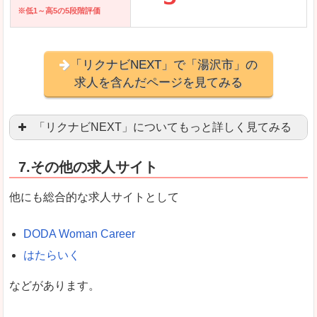
※低1～高5の5段階評価
「リクナビNEXT」で「湯沢市」の
求人を含んだページを見てみる
「リクナビNEXT」についてもっと詳しく見てみる
営業職を探している方にとっては掲載数も多く、
7.その他の求人サイト
企業側が求める経験、スキルの掲載があり、自分
良いところ
他にも総合的な求人サイトとして
スマートフォンアプリからも転職活動ができます
DODA Woman Career
はたらいく
女性向けに特化していないので、ビジネスライク
などがあります。
悪いところ
女性の転職特集や子育てママ活躍求人などもあり