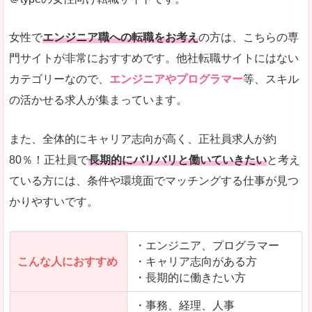
希望する職種の平均時給がすぐにわかるので、給
また、他社転職サイトにはない日払いや週払いと
女性で
エンジニア職への転職をお考え
の方は、こちらの専
詳しい説明
門サイトが非常におすすめです。他社転職サイトにはない
新着案件が続々とアップされるので、転職を急い
カテゴリーなので、
エンジニアやプログラマー
等、スキル
の活かせる求人が集まっています。
女性向けサイトとしては日本最大級、圧倒的求人
人気度
また、全体的にキャリア志向が高く、正社員求人が約
また、上戸彩さんのCMでおなじみなこともあり、
80％！正社員で
長期的にバリバリと働いていきたい
と考え
ている方には、条件や環境面でマッチングする仕事が見つ
全体的にオレンジ色のトーンで、見ていても疲れ
かりやすいです。
使いやすさ
検索条件も充実しており、求人情報がコンパクト
・エンジニア、プログラマー
こんな人におすすめ
・キャリア志向がある方
・長期的に働きたい方
「はたらこindex」で「湯沢市」の
求人を含んだページを見てみる
・事務、経理、人事