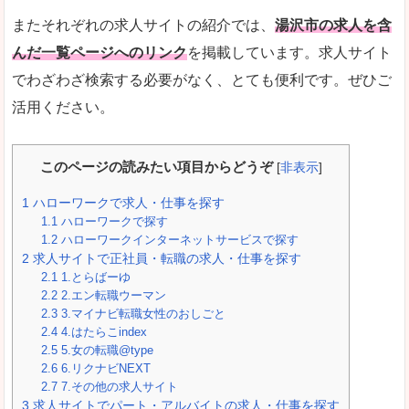
またそれぞれの求人サイトの紹介では、
湯沢市の求人を含
んだ一覧ページへのリンク
を掲載しています。求人サイト
でわざわざ検索する必要がなく、とても便利です。ぜひご
活用ください。
このページの読みたい項目からどうぞ
[
非表示
]
1
ハローワークで求人・仕事を探す
1.1
ハローワークで探す
1.2
ハローワークインターネットサービスで探す
2
求人サイトで正社員・転職の求人・仕事を探す
2.1
1.とらばーゆ
2.2
2.エン転職ウーマン
2.3
3.マイナビ転職女性のおしごと
2.4
4.はたらこindex
2.5
5.女の転職@type
2.6
6.リクナビNEXT
2.7
7.その他の求人サイト
3
求人サイトでパート・アルバイトの求人・仕事を探す