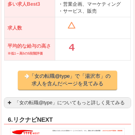
多い求人Best3
・営業企画、マーケティング
・サービス、販売
求人数
平均的な給与の高さ
※低1～高5の5段階評価
「女の転職@type」で「湯沢市」の
求人を含んだページを見てみる
「女の転職@type」についてもっと詳しく見てみる
女性エンジニアに特化した専門サイト(ページ)
があ
6.リクナビNEXT
正社員求人が約80％、正社員で長く働きたい方に
良いところ