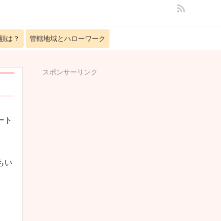
額は？
管轄地域とハローワーク
スポンサーリンク
ート
もい