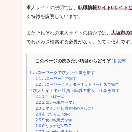
求人サイトの説明では、
転職情報サイト6サイト
く特徴を説明しています。
またそれぞれの求人サイトの紹介では、
大垣市の
でわざわざ検索する必要がなく、とても便利です
このページの読みたい項目からどうぞ
[
非表示
]
1
ハローワークで求人・仕事を探す
1.1
ハローワークで探す
1.2
ハローワークインターネットサービスで探す
2
求人サイトで正社員・転職の求人・仕事を探す
2.1
1.とらばーゆ
2.2
2.エン転職ウーマン
2.3
3.マイナビ転職女性のおしごと
2.4
4.はたらこindex
2.5
5.女の転職@type
2.6
6.リクナビNEXT
2.7
7.その他の求人サイト