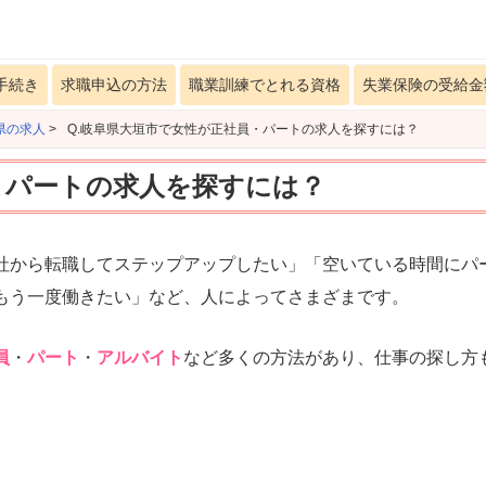
手続き
求職申込の方法
職業訓練でとれる資格
失業保険の受給金
県の求人
>
Q.岐阜県大垣市で女性が正社員・パートの求人を探すには？
・パートの求人を探すには？
社から転職してステップアップしたい」「空いている時間にパ
もう一度働きたい」など、人によってさまざまです。
員
・
パート
・
アルバイト
など多くの方法があり、仕事の探し方