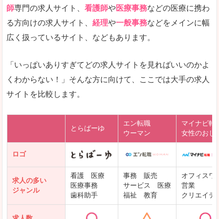
師
専門の求人サイト、
看護師
や
医療事務
などの医療に携わ
る方向けの求人サイト、
経理
や
一般事務
などをメインに幅
広く扱っているサイト、などもあります。
「いっぱいありすぎてどの求人サイトを見ればいいのかよ
くわからない！」そんな方に向けて、ここでは大手の求人
サイトを比較します。
エン転職
マイナビ転
とらばーゆ
ウーマン
女性のおし
ロゴ
看護 医療
事務 販売
オフィスワ
求人の多い
医療事務
サービス 医療
営業
ジャンル
歯科助手
福祉 教育
クリエイテ
求人数