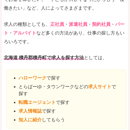
働きたい」など、人によってさまざまです。
求人の種類としても、
正社員
・
派遣社員
・
契約社員
・
パー
ト
・
アルバイト
など多くの方法があり、仕事の探し方もい
ろいろです。
北海道 積丹郡積丹町で求人を探す方法
としては、
ハローワーク
で探す
とらばーゆ・タウンワークなどの
求人サイト
で
探す
転職エージェント
で探す
求人情報誌
で探す
知人に紹介
してもらう