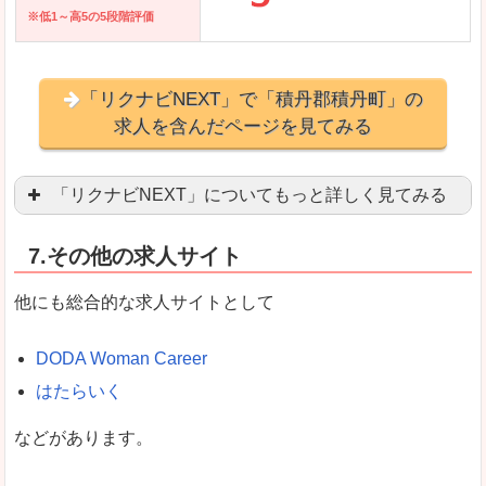
※低1～高5の5段階評価
「リクナビNEXT」で「積丹郡積丹町」の
求人を含んだページを見てみる
「リクナビNEXT」についてもっと詳しく見てみる
営業職を探している方にとっては掲載数も多く、
7.その他の求人サイト
企業側が求める経験、スキルの掲載があり、自分
良いところ
他にも総合的な求人サイトとして
スマートフォンアプリからも転職活動ができます
DODA Woman Career
はたらいく
女性向けに特化していないので、ビジネスライク
などがあります。
悪いところ
女性の転職特集や子育てママ活躍求人などもあり