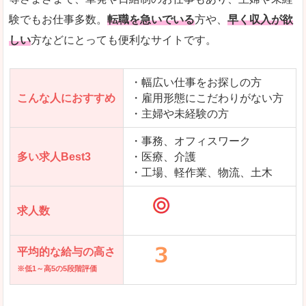
求人を含んだページを見てみる
験でもお仕事多数。
転職を急いでいる
方や、
早く収入が欲
しい
方などにとっても便利なサイトです。
・幅広い仕事をお探しの方
こんな人におすすめ
・雇用形態にこだわりがない方
・主婦や未経験の方
・事務、オフィスワーク
多い求人Best3
・医療、介護
・工場、軽作業、物流、土木
求人数
平均的な給与の高さ
※低1～高5の5段階評価