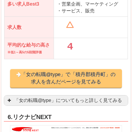
多い求人Best3
・営業企画、マーケティング
・サービス、販売
求人数
平均的な給与の高さ
※低1～高5の5段階評価
「女の転職@type」で「積丹郡積丹町」の
求人を含んだページを見てみる
「女の転職@type」についてもっと詳しく見てみる
女性エンジニアに特化した専門サイト(ページ)
があ
6.リクナビNEXT
正社員求人が約80％、正社員で長く働きたい方に
良いところ