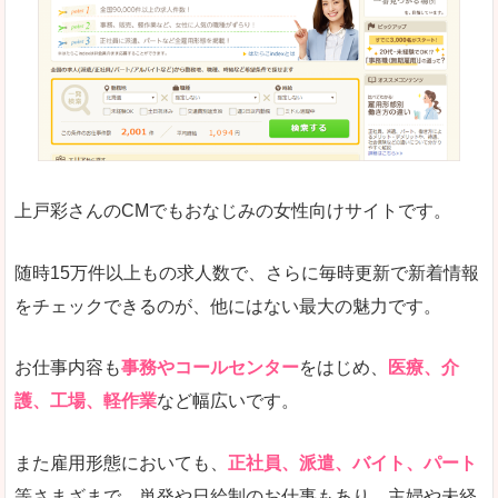
求人の掲載が少し見づらい印象があります。求人
悪いところ
給与が見た目ですぐにわからないことが多いです
未経験
未経験の求人もあります
上戸彩さんのCMでもおなじみの女性向けサイトです。
詳しい説明
サイト内の検索の人気ワードで英語や中国語などが
人気度
普通のマイナビの方を使っている方が多く、女性
随時15万件以上もの求人数で、さらに毎時更新で新着情報
さまざまな検索機能が充実しており、条件面やこ
をチェックできるのが、他にはない最大の魅力です。
使いやすさ
ただし、求人情報が少し見づらいです。
お仕事内容も
事務やコールセンター
をはじめ、
医療、介
護、工場、軽作業
など幅広いです。
「マイナビ転職女性のおしごと」で「積丹郡積
また雇用形態においても、
正社員、派遣、バイト、パート
丹町」の
等さまざまで、単発や日給制のお仕事もあり、主婦や未経