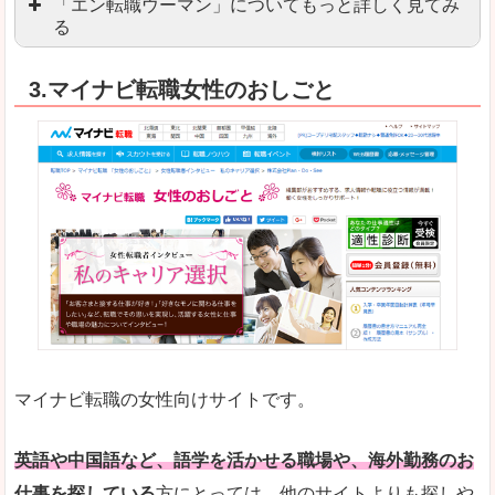
「エン転職ウーマン」についてもっと詳しく見てみ
る
「エン転職」全体としては日本最大級の会員数を
3.マイナビ転職女性のおしごと
職種や勤務地など、すでに次のお仕事がイメージで
良いところ
転職Q＆Aやノウハウが豊富なうえ、面接サポート
求人の掲載数が少ないです。
悪いところ
TOPページからこだわりや条件などをクイックに
未経験
未経験の求人もあります
マイナビ転職の女性向けサイトです。
はじめての転職や、転職活動において不安や心配
詳しい説明
自分でうまく仕事を探せなくても、会員登録をすれ
英語や中国語など、語学を活かせる職場や、海外勤務のお
仕事を探している
方にとっては、他のサイトよりも探しや