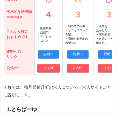
平均的な給与額
※5段階評価
・初めての転職
・語学を
・医療事務
・オフィスワーク
活かしたい
こんな女性に
・薬剤師
希望
・海外勤務
おすすめです
・アパレル
・職種や勤務地の
・自分のペース
・コスメ
希望あり
働きたい
説明への
説明へ
説明へ
説明へ
リンク
公式HP
公式HP
公式HP
公式HP
それでは、積丹郡積丹町の求人について、求人サイトごと
に説明します。
1.とらばーゆ