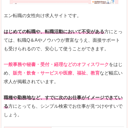
未経験
未経験の求人もあります
エン転職の女性向け求人サイトです。
とにかく、女性ならではの職種の専門性が高いの
また、アパレル・コスメ、エステ・ネイル・美容
はじめての転職や、転職活動において不安がある
方にとっ
詳しい説明
ては、転職Q＆Aやノウハウが豊富なうえ、面接サポート
スマホアプリやソーシャルサービスも充実してお
も受けられるので、安心して使うことができます。
専門性が高いので、これらのお仕事に転職を考え
一般事務や秘書・受付・経理などのオフィスワーク
をはじ
人気度
め、
販売・飲食・サービスや医療、福祉、教育
など幅広い
リクルートグループなので、大手という安心感も
求人が掲載されています。
サイトが華やかで転職へのワクワク感が高まりま
職種や勤務地など、すでに次のお仕事がイメージできてい
使いやすさ
る
方にとっても、シンプル検索でお仕事が見つけやすいで
検索がしやすく、求人詳細にも画像やイラストな
しょう。