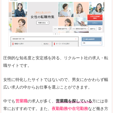
働く女のワーク＆ライフマガジン「woman ty
求人の掲載数が少ないです。
悪いところ
求人の掲載情報の文字が小さめで、少し見づらい
未経験
未経験の求人もあります
圧倒的な知名度と安定感を誇る、リクルート社の求人・転
女性でエンジニア職への転職をお考えの方は、こ
職サイトです。
詳しい説明
全体的にキャリア志向が高く、正社員で長く働い
女性に特化したサイトではないので、男女にかかわらず幅
エンジニア職の求人においては、ほかにない専門
広い求人の中からお仕事を選ぶことができます。
人気度
コンテンツや求人内容の掲載なんかを見ていても
中でも
営業職
の求人が多く、
営業職を探している
方には非
常におすすめです。また、
夜勤勤務や在宅勤務
など働き方