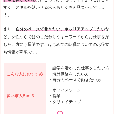
人気度
「エン転職」全体として、会員数がとても多い印
すく、スキルを活かせる求人もたくさん見つかるでしょ
う。
サイトがやさしいピンク色で威圧感がなく、心地
使いやすさ
多少検索しづらいのですが、掲載情報はパッと目
また、
自分のペースで働きたい、キャリアアップしたい
な
ど、女性ならではのこだわりやキーワードからお仕事を探
したい方にも最適です。はじめての転職についてのお役立
ち情報が満載です。
「エン転職ウーマン」で「積丹郡積丹町」の
求人を含んだページを見てみる
・語学を活かした仕事をしたい方
こんな人におすすめ
・海外勤務をしたい方
・自分のペースで働きたい方
・オフィスワーク
多い求人Best3
・営業
・クリエイティブ