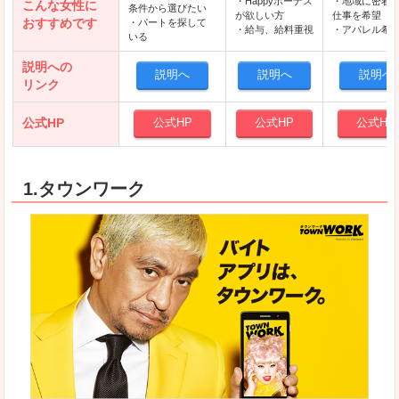
・Happyボーナス
・地域に密着
こんな女性に
条件から選びたい
が欲しい方
仕事を希望
おすすめです
・パートを探して
・給与、給料重視
・アパレル希
いる
説明への
説明へ
説明へ
説明へ
リンク
公式HP
公式HP
公式HP
公式HP
1.タウンワーク