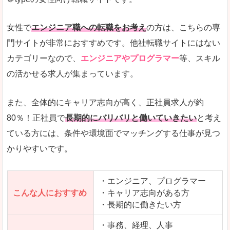
希望する職種の平均時給がすぐにわかるので、給
また、他社転職サイトにはない日払いや週払いと
女性で
エンジニア職への転職をお考え
の方は、こちらの専
詳しい説明
門サイトが非常におすすめです。他社転職サイトにはない
新着案件が続々とアップされるので、転職を急い
カテゴリーなので、
エンジニアやプログラマー
等、スキル
の活かせる求人が集まっています。
女性向けサイトとしては日本最大級、圧倒的求人
人気度
また、全体的にキャリア志向が高く、正社員求人が約
また、上戸彩さんのCMでおなじみなこともあり、
80％！正社員で
長期的にバリバリと働いていきたい
と考え
ている方には、条件や環境面でマッチングする仕事が見つ
全体的にオレンジ色のトーンで、見ていても疲れ
かりやすいです。
使いやすさ
検索条件も充実しており、求人情報がコンパクト
・エンジニア、プログラマー
こんな人におすすめ
・キャリア志向がある方
・長期的に働きたい方
「はたらこindex」で「積丹郡積丹町」の
求人を含んだページを見てみる
・事務、経理、人事