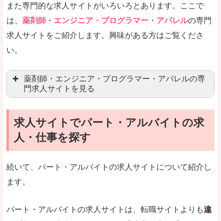
また専門的な求人サイトがいろいろとあります。ここで
未経験
未経験の求人もあります
は、
薬剤師
・
エンジニア・プログラマー
・
アパレル
の専門
求人サイトをご紹介します。興味がある方はご覧くださ
営業職を探している方にとっては、有利なサイト
い。
はじめての転職というよりは、何度か転職を経験
詳しい説明
薬剤師・エンジニア・プログラマー・アパレルの専
検索人気キーワードの上位が「40代」「50代」
門求人サイトを見る
人気度
求人、転職サイトの最大手といってもいいリクル
求人サイトでパート・アルバイトの求
マイナビ薬剤師
文字が大きくて見やすいです。
人・仕事を探す
リクナビ薬剤師
使いやすさ
ファルマスタッフ
また、求人詳細に年代や肩書別などの年収例があ
続いて、パート・アルバイトの求人サイトについて紹介し
薬キャリ(エムスリー)
ます。
ファーマキャリア
メディウェル
「リクナビNEXT」で「積丹郡積丹町」の
パート・アルバイトの求人サイトは、転職サイトよりも
違
求人を含んだページを見てみる