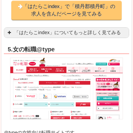
「はたらこindex」で「積丹郡積丹町」の
求人を含んだページを見てみる
「はたらこindex」についてもっと詳しく見てみる
ケタ違いな圧倒的求人数の多さに驚きます！15万
5.女の転職@type
求人が毎時更新されます！（他社求人サイトは週2
良いところ
希望職種の平均時給が瞬時にわかります。アルバ
求人数が多すぎて、逆に絞り込みに悩んだり、迷
悪いところ
雇用形態にもよりますが、給与額に幅があります
未経験
未経験の求人もあります
＠typeの女性向け転職サイトです。