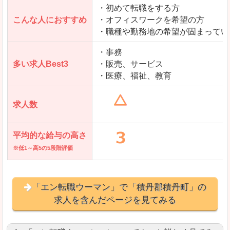
・初めて転職をする方
「とらばーゆ」で「積丹郡積丹町」の
こんな人におすすめ
・オフィスワークを希望の方
求人を含んだページを見てみる
・職種や勤務地の希望が固まってい
・事務
多い求人Best3
・販売、サービス
・医療、福祉、教育
求人数
平均的な給与の高さ
※低1～高5の5段階評価
「エン転職ウーマン」で「積丹郡積丹町」の
求人を含んだページを見てみる