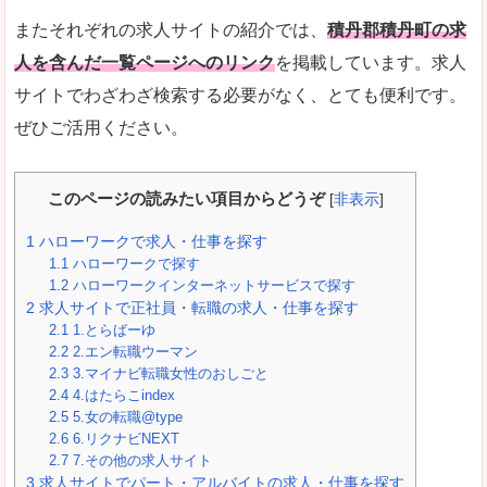
またそれぞれの求人サイトの紹介では、
積丹郡積丹町の求
人を含んだ一覧ページへのリンク
を掲載しています。求人
サイトでわざわざ検索する必要がなく、とても便利です。
ぜひご活用ください。
このページの読みたい項目からどうぞ
[
非表示
]
1
ハローワークで求人・仕事を探す
1.1
ハローワークで探す
1.2
ハローワークインターネットサービスで探す
2
求人サイトで正社員・転職の求人・仕事を探す
2.1
1.とらばーゆ
2.2
2.エン転職ウーマン
2.3
3.マイナビ転職女性のおしごと
2.4
4.はたらこindex
2.5
5.女の転職@type
2.6
6.リクナビNEXT
2.7
7.その他の求人サイト
3
求人サイトでパート・アルバイトの求人・仕事を探す