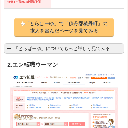
※低1～高5の5段階評価
「とらばーゆ」で「積丹郡積丹町」の
求人を含んだページを見てみる
「とらばーゆ」についてもっと詳しく見てみる
アパレル、コスメ、エステティシャン、ネイリス
2.エン転職ウーマン
スマホアプリやソーシャルアカウントが充実して
良いところ
「ファッション・ブランドページ」という検索が
事務などのオフィスワークを探している方にとっ
悪いところ
専門性が強い部分があるので、逆に一般的なお仕