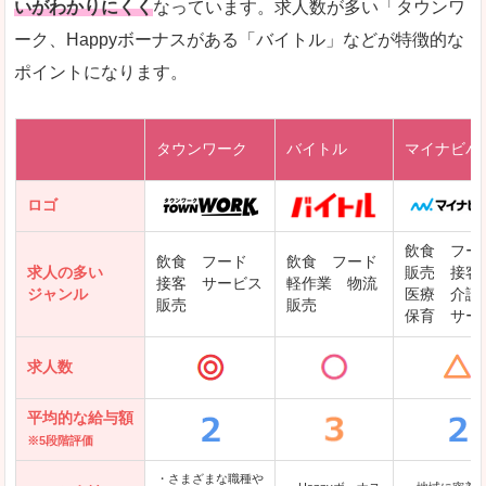
いがわかりにくく
なっています。求人数が多い「タウンワ
ーク、Happyボーナスがある「バイトル」などが特徴的な
レバテックキャリア
ポイントになります。
ギークリー(Geekly)
Green
タウンワーク
バイトル
マイナビバ
DODAエンジニア IT
パソナテック
ロゴ
IT転職ナビ
飲食 フー
飲食 フード
飲食 フード
求人の多い
販売 接客
接客 サービス
軽作業 物流
ジャンル
医療 介護
販売
販売
保育 サー
クリーデンス
求人数
テンプスタッフ
アパレル転職なび
平均的な給与額
※5段階評価
・さまざまな職種や