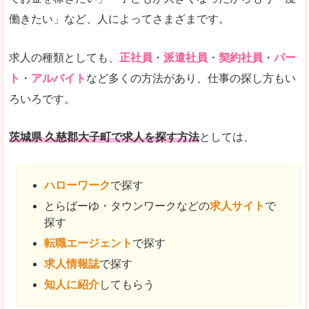
働きたい」など、人によってさまざまです。
求人の種類としても、
正社員
・
派遣社員
・
契約社員
・
パー
ト
・
アルバイト
など多くの方法があり、仕事の探し方もい
ろいろです。
茨城県 久慈郡大子町で求人を探す方法
としては、
ハローワーク
で探す
とらばーゆ・タウンワークなどの
求人サイト
で
探す
転職エージェント
で探す
求人情報誌
で探す
知人に紹介
してもらう