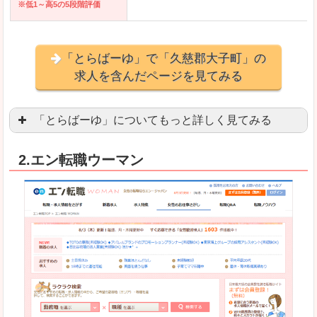
※低1～高5の5段階評価
「とらばーゆ」で「久慈郡大子町」の
求人を含んだページを見てみる
「とらばーゆ」についてもっと詳しく見てみる
アパレル、コスメ、エステティシャン、ネイリス
2.エン転職ウーマン
スマホアプリやソーシャルアカウントが充実して
良いところ
「ファッション・ブランドページ」という検索が
事務などのオフィスワークを探している方にとっ
悪いところ
専門性が強い部分があるので、逆に一般的なお仕