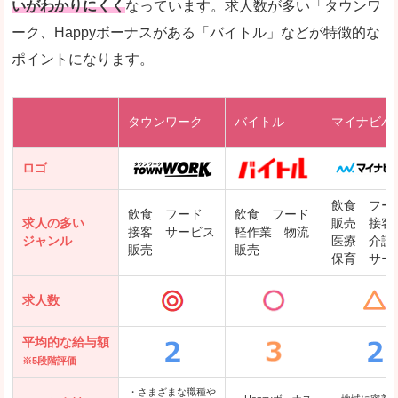
いがわかりにくく
なっています。求人数が多い「タウンワ
ーク、Happyボーナスがある「バイトル」などが特徴的な
レバテックキャリア
ポイントになります。
ギークリー(Geekly)
Green
タウンワーク
バイトル
マイナビバ
DODAエンジニア IT
パソナテック
ロゴ
IT転職ナビ
飲食 フー
飲食 フード
飲食 フード
求人の多い
販売 接客
接客 サービス
軽作業 物流
ジャンル
医療 介護
販売
販売
保育 サー
クリーデンス
求人数
テンプスタッフ
アパレル転職なび
平均的な給与額
※5段階評価
・さまざまな職種や