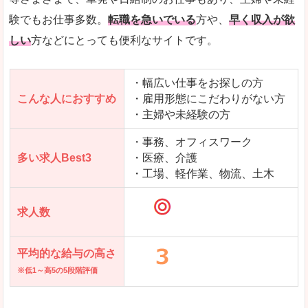
求人を含んだページを見てみる
験でもお仕事多数。
転職を急いでいる
方や、
早く収入が欲
しい
方などにとっても便利なサイトです。
・幅広い仕事をお探しの方
こんな人におすすめ
・雇用形態にこだわりがない方
・主婦や未経験の方
・事務、オフィスワーク
多い求人Best3
・医療、介護
・工場、軽作業、物流、土木
求人数
平均的な給与の高さ
※低1～高5の5段階評価