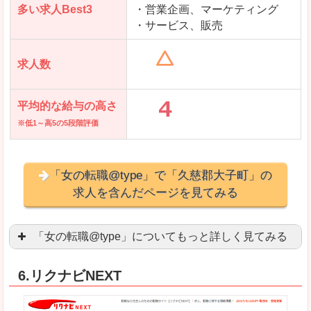
多い求人Best3
・営業企画、マーケティング
・サービス、販売
求人数
平均的な給与の高さ
※低1～高5の5段階評価
「女の転職@type」で「久慈郡大子町」の
求人を含んだページを見てみる
「女の転職@type」についてもっと詳しく見てみる
女性エンジニアに特化した専門サイト(ページ)
があ
6.リクナビNEXT
正社員求人が約80％、正社員で長く働きたい方に
良いところ