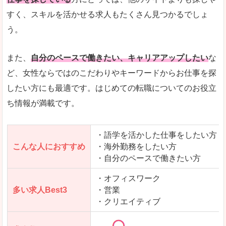
人気度
「エン転職」全体として、会員数がとても多い印
すく、スキルを活かせる求人もたくさん見つかるでしょ
う。
サイトがやさしいピンク色で威圧感がなく、心地
使いやすさ
多少検索しづらいのですが、掲載情報はパッと目
また、
自分のペースで働きたい、キャリアアップしたい
な
ど、女性ならではのこだわりやキーワードからお仕事を探
したい方にも最適です。はじめての転職についてのお役立
ち情報が満載です。
「エン転職ウーマン」で「久慈郡大子町」の
求人を含んだページを見てみる
・語学を活かした仕事をしたい方
こんな人におすすめ
・海外勤務をしたい方
・自分のペースで働きたい方
・オフィスワーク
多い求人Best3
・営業
・クリエイティブ