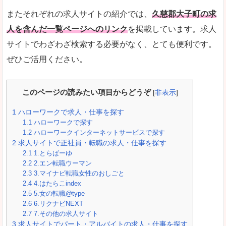
またそれぞれの求人サイトの紹介では、
久慈郡大子町の求
人を含んだ一覧ページへのリンク
を掲載しています。求人
サイトでわざわざ検索する必要がなく、とても便利です。
ぜひご活用ください。
このページの読みたい項目からどうぞ
[
非表示
]
1
ハローワークで求人・仕事を探す
1.1
ハローワークで探す
1.2
ハローワークインターネットサービスで探す
2
求人サイトで正社員・転職の求人・仕事を探す
2.1
1.とらばーゆ
2.2
2.エン転職ウーマン
2.3
3.マイナビ転職女性のおしごと
2.4
4.はたらこindex
2.5
5.女の転職@type
2.6
6.リクナビNEXT
2.7
7.その他の求人サイト
3
求人サイトでパート・アルバイトの求人・仕事を探す