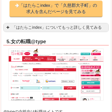
「はたらこindex」で「久慈郡大子町」の
求人を含んだページを見てみる
「はたらこindex」についてもっと詳しく見てみる
ケタ違いな圧倒的求人数の多さに驚きます！15万
5.女の転職@type
求人が毎時更新されます！（他社求人サイトは週2
良いところ
希望職種の平均時給が瞬時にわかります。アルバ
求人数が多すぎて、逆に絞り込みに悩んだり、迷
悪いところ
雇用形態にもよりますが、給与額に幅があります
未経験
未経験の求人もあります
＠typeの女性向け転職サイトです。