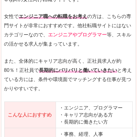
希望する職種の平均時給がすぐにわかるので、給
また、他社転職サイトにはない日払いや週払いと
女性で
エンジニア職への転職をお考え
の方は、こちらの専
詳しい説明
門サイトが非常におすすめです。他社転職サイトにはない
新着案件が続々とアップされるので、転職を急い
カテゴリーなので、
エンジニアやプログラマー
等、スキル
の活かせる求人が集まっています。
女性向けサイトとしては日本最大級、圧倒的求人
人気度
また、全体的にキャリア志向が高く、正社員求人が約
また、上戸彩さんのCMでおなじみなこともあり、
80％！正社員で
長期的にバリバリと働いていきたい
と考え
ている方には、条件や環境面でマッチングする仕事が見つ
全体的にオレンジ色のトーンで、見ていても疲れ
かりやすいです。
使いやすさ
検索条件も充実しており、求人情報がコンパクト
・エンジニア、プログラマー
こんな人におすすめ
・キャリア志向がある方
・長期的に働きたい方
「はたらこindex」で「久慈郡大子町」の
求人を含んだページを見てみる
・事務、経理、人事