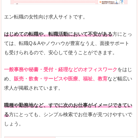
未経験
未経験の求人もあります
エン転職の女性向け求人サイトです。
とにかく、女性ならではの職種の専門性が高いの
また、アパレル・コスメ、エステ・ネイル・美容
はじめての転職や、転職活動において不安がある
方にとっ
詳しい説明
ては、転職Q＆Aやノウハウが豊富なうえ、面接サポート
スマホアプリやソーシャルサービスも充実してお
も受けられるので、安心して使うことができます。
専門性が高いので、これらのお仕事に転職を考え
一般事務や秘書・受付・経理などのオフィスワーク
をはじ
人気度
め、
販売・飲食・サービスや医療、福祉、教育
など幅広い
リクルートグループなので、大手という安心感も
求人が掲載されています。
サイトが華やかで転職へのワクワク感が高まりま
職種や勤務地など、すでに次のお仕事がイメージできてい
使いやすさ
る
方にとっても、シンプル検索でお仕事が見つけやすいで
検索がしやすく、求人詳細にも画像やイラストな
しょう。