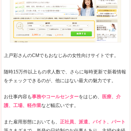
求人の掲載が少し見づらい印象があります。求人
悪いところ
給与が見た目ですぐにわからないことが多いです
未経験
未経験の求人もあります
上戸彩さんのCMでもおなじみの女性向けサイトです。
詳しい説明
サイト内の検索の人気ワードで英語や中国語などが
人気度
普通のマイナビの方を使っている方が多く、女性
随時15万件以上もの求人数で、さらに毎時更新で新着情報
さまざまな検索機能が充実しており、条件面やこ
をチェックできるのが、他にはない最大の魅力です。
使いやすさ
ただし、求人情報が少し見づらいです。
お仕事内容も
事務やコールセンター
をはじめ、
医療、介
護、工場、軽作業
など幅広いです。
「マイナビ転職女性のおしごと」で「久慈郡大
また雇用形態においても、
正社員、派遣、バイト、パート
子町」の
等さまざまで、単発や日給制のお仕事もあり、主婦や未経