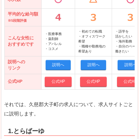
平均的な給与額
※5段階評価
・初めての転職
・語学を
・医療事務
・オフィスワーク
活かしたい
こんな女性に
・薬剤師
希望
・海外勤務
おすすめです
・アパレル
・職種や勤務地の
・自分のペース
・コスメ
希望あり
働きたい
説明への
説明へ
説明へ
説明へ
リンク
公式HP
公式HP
公式HP
公式HP
それでは、久慈郡大子町の求人について、求人サイトごと
に説明します。
1.とらばーゆ