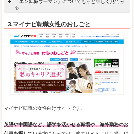
「エン転職ウーマン」についてもっと詳しく見てみ
る
「エン転職」全体としては日本最大級の会員数を
3.マイナビ転職女性のおしごと
職種や勤務地など、すでに次のお仕事がイメージで
良いところ
転職Q＆Aやノウハウが豊富なうえ、面接サポート
求人の掲載数が少ないです。
悪いところ
TOPページからこだわりや条件などをクイックに
未経験
未経験の求人もあります
マイナビ転職の女性向けサイトです。
はじめての転職や、転職活動において不安や心配
詳しい説明
自分でうまく仕事を探せなくても、会員登録をすれ
英語や中国語など、語学を活かせる職場や、海外勤務のお
仕事を探している
方にとっては、他のサイトよりも探しや