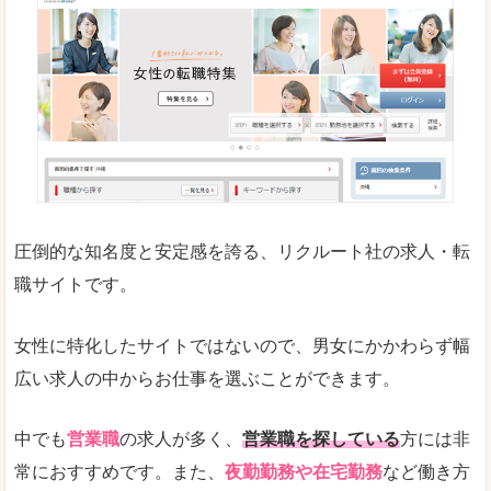
働く女のワーク＆ライフマガジン「woman ty
求人の掲載数が少ないです。
悪いところ
求人の掲載情報の文字が小さめで、少し見づらい
未経験
未経験の求人もあります
圧倒的な知名度と安定感を誇る、リクルート社の求人・転
女性でエンジニア職への転職をお考えの方は、こ
職サイトです。
詳しい説明
全体的にキャリア志向が高く、正社員で長く働い
女性に特化したサイトではないので、男女にかかわらず幅
エンジニア職の求人においては、ほかにない専門
広い求人の中からお仕事を選ぶことができます。
人気度
コンテンツや求人内容の掲載なんかを見ていても
中でも
営業職
の求人が多く、
営業職を探している
方には非
常におすすめです。また、
夜勤勤務や在宅勤務
など働き方