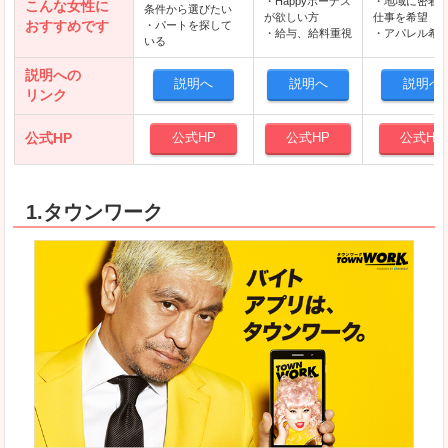
・Happyボーナス
・地域に密着
こんな女性に
条件から選びたい
が欲しい方
仕事を希望
おすすめです
・パートを探して
・給与、給料重視
・アパレル希
いる
説明への
説明へ
説明へ
説明へ
リンク
公式HP
公式HP
公式HP
公式HP
1.タウンワーク