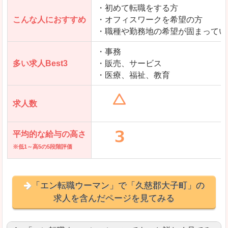
・初めて転職をする方
「とらばーゆ」で「久慈郡大子町」の
こんな人におすすめ
・オフィスワークを希望の方
求人を含んだページを見てみる
・職種や勤務地の希望が固まってい
・事務
多い求人Best3
・販売、サービス
・医療、福祉、教育
求人数
平均的な給与の高さ
※低1～高5の5段階評価
「エン転職ウーマン」で「久慈郡大子町」の
求人を含んだページを見てみる