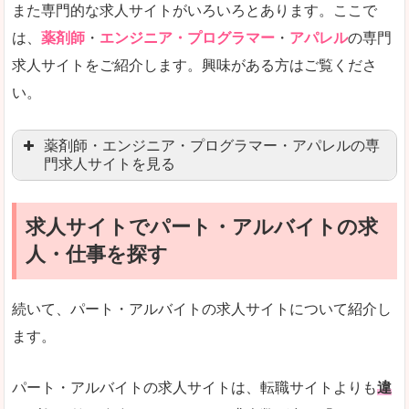
また専門的な求人サイトがいろいろとあります。ここで
未経験
未経験の求人もあります
は、
薬剤師
・
エンジニア・プログラマー
・
アパレル
の専門
求人サイトをご紹介します。興味がある方はご覧くださ
営業職を探している方にとっては、有利なサイト
い。
はじめての転職というよりは、何度か転職を経験
詳しい説明
薬剤師・エンジニア・プログラマー・アパレルの専
検索人気キーワードの上位が「40代」「50代」
門求人サイトを見る
人気度
求人、転職サイトの最大手といってもいいリクル
求人サイトでパート・アルバイトの求
マイナビ薬剤師
文字が大きくて見やすいです。
人・仕事を探す
リクナビ薬剤師
使いやすさ
ファルマスタッフ
また、求人詳細に年代や肩書別などの年収例があ
続いて、パート・アルバイトの求人サイトについて紹介し
薬キャリ(エムスリー)
ます。
ファーマキャリア
メディウェル
「リクナビNEXT」で「久慈郡大子町」の
パート・アルバイトの求人サイトは、転職サイトよりも
違
求人を含んだページを見てみる