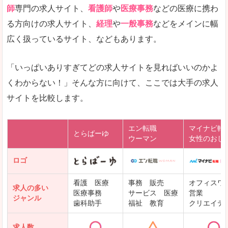
師
専門の求人サイト、
看護師
や
医療事務
などの医療に携わ
る方向けの求人サイト、
経理
や
一般事務
などをメインに幅
広く扱っているサイト、などもあります。
「いっぱいありすぎてどの求人サイトを見ればいいのかよ
くわからない！」そんな方に向けて、ここでは大手の求人
サイトを比較します。
エン転職
マイナビ転
とらばーゆ
ウーマン
女性のおし
ロゴ
看護 医療
事務 販売
オフィスワ
求人の多い
医療事務
サービス 医療
営業
ジャンル
歯科助手
福祉 教育
クリエイテ
求人数