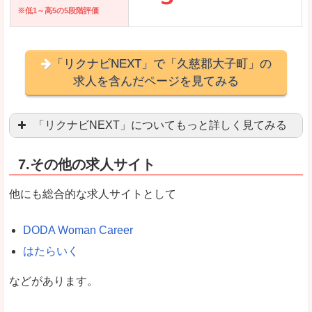
※低1～高5の5段階評価
「リクナビNEXT」で「久慈郡大子町」の
求人を含んだページを見てみる
「リクナビNEXT」についてもっと詳しく見てみる
営業職を探している方にとっては掲載数も多く、
7.その他の求人サイト
企業側が求める経験、スキルの掲載があり、自分
良いところ
他にも総合的な求人サイトとして
スマートフォンアプリからも転職活動ができます
DODA Woman Career
はたらいく
女性向けに特化していないので、ビジネスライク
などがあります。
悪いところ
女性の転職特集や子育てママ活躍求人などもあり