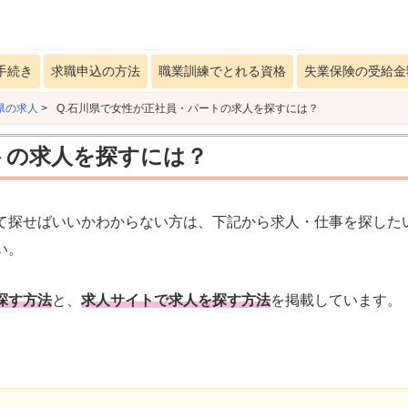
手続き
求職申込の方法
職業訓練でとれる資格
失業保険の受給金
県の求人
>
Q.石川県で女性が正社員・パートの求人を探すには？
トの求人を探すには？
て探せばいいかわからない方は、下記から求人・仕事を探した
い。
探す方法
と、
求人サイトで求人を探す方法
を掲載しています。