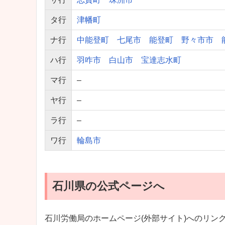
タ行
津幡町
ナ行
中能登町
七尾市
能登町
野々市市
ハ行
羽咋市
白山市
宝達志水町
マ行
–
ヤ行
–
ラ行
–
ワ行
輪島市
石川県の公式ページへ
石川労働局のホームページ(外部サイト)へのリン