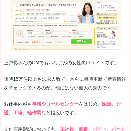
はじめての転職についてのお役立ち情報が満載で
求人の掲載が少し見づらい印象があります。求人
悪いところ
給与が見た目ですぐにわからないことが多いです
未経験
未経験の求人もあります
上戸彩さんのCMでもおなじみの女性向けサイトです。
詳しい説明
サイト内の検索の人気ワードで英語や中国語などが
人気度
普通のマイナビの方を使っている方が多く、女性
随時15万件以上もの求人数で、さらに毎時更新で新着情報
さまざまな検索機能が充実しており、条件面やこ
をチェックできるのが、他にはない最大の魅力です。
使いやすさ
ただし、求人情報が少し見づらいです。
お仕事内容も
事務やコールセンター
をはじめ、
医療、介
護、工場、軽作業
など幅広いです。
「マイナビ転職女性のおしごと」で「羽咋郡宝
また雇用形態においても、
正社員、派遣、バイト、パート