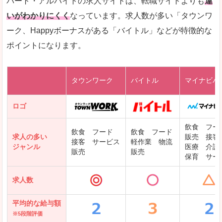
パート・アルバイトの求人サイトは、転職サイトよりも
違
求人を含んだページを見てみる
いがわかりにくく
なっています。求人数が多い「タウンワ
ーク、Happyボーナスがある「バイトル」などが特徴的な
レバテックキャリア
ポイントになります。
ギークリー(Geekly)
Green
タウンワーク
バイトル
マイナビバ
DODAエンジニア IT
パソナテック
ロゴ
IT転職ナビ
飲食 フー
飲食 フード
飲食 フード
求人の多い
販売 接客
接客 サービス
軽作業 物流
ジャンル
医療 介護
販売
販売
保育 サー
クリーデンス
求人数
テンプスタッフ
アパレル転職なび
平均的な給与額
※5段階評価