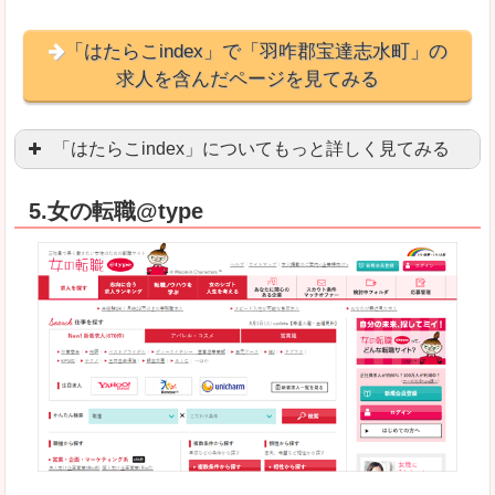
「はたらこindex」で「羽咋郡宝達志水町」の
求人を含んだページを見てみる
「はたらこindex」についてもっと詳しく見てみる
ケタ違いな圧倒的求人数の多さに驚きます！15万
5.女の転職@type
求人が毎時更新されます！（他社求人サイトは週2
良いところ
希望職種の平均時給が瞬時にわかります。アルバ
求人数が多すぎて、逆に絞り込みに悩んだり、迷
悪いところ
雇用形態にもよりますが、給与額に幅があります
未経験
未経験の求人もあります