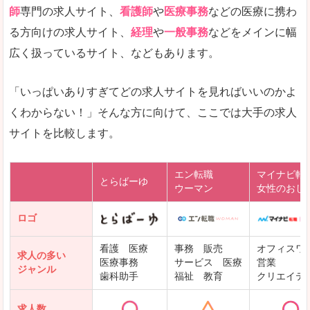
師
専門の求人サイト、
看護師
や
医療事務
などの医療に携わ
る方向けの求人サイト、
経理
や
一般事務
などをメインに幅
広く扱っているサイト、などもあります。
「いっぱいありすぎてどの求人サイトを見ればいいのかよ
くわからない！」そんな方に向けて、ここでは大手の求人
サイトを比較します。
エン転職
マイナビ転
とらばーゆ
ウーマン
女性のおし
ロゴ
看護 医療
事務 販売
オフィスワ
求人の多い
医療事務
サービス 医療
営業
ジャンル
歯科助手
福祉 教育
クリエイテ
求人数