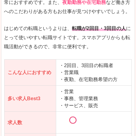
常におすすめです。また、
夜勤勤務や在宅勤務
など働き方
求人数が少ないので、逆に探しやすいといった一
へのこだわりがある方もお仕事が見つけやすいでしょう。
使いやすさ
すべてにおいてスマートかつシンプルで、使いや
はじめての転職というよりは、
転職が2回目・3回目の人
に
とって使いやすい転職サイトです。スマホアプリからも転
職活動ができるので、非常に便利です。
「女の転職@type」で「羽咋郡宝達志水町」の
求人を含んだページを見てみる
・2回目、3回目の転職者
こんな人におすすめ
・営業職
・夜勤、在宅勤務希望の方
・営業
多い求人Best3
・事務、管理業務
・サービス、販売
求人数