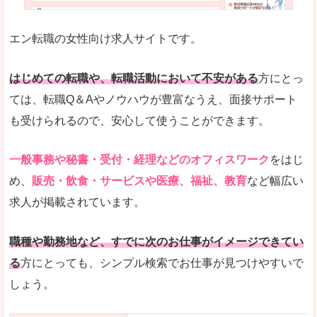
未経験
未経験の求人もあります
エン転職の女性向け求人サイトです。
とにかく、女性ならではの職種の専門性が高いの
また、アパレル・コスメ、エステ・ネイル・美容
はじめての転職や、転職活動において不安がある
方にとっ
詳しい説明
ては、転職Q＆Aやノウハウが豊富なうえ、面接サポート
スマホアプリやソーシャルサービスも充実してお
も受けられるので、安心して使うことができます。
専門性が高いので、これらのお仕事に転職を考え
一般事務や秘書・受付・経理などのオフィスワーク
をはじ
人気度
め、
販売・飲食・サービスや医療、福祉、教育
など幅広い
リクルートグループなので、大手という安心感も
求人が掲載されています。
サイトが華やかで転職へのワクワク感が高まりま
職種や勤務地など、すでに次のお仕事がイメージできてい
使いやすさ
る
方にとっても、シンプル検索でお仕事が見つけやすいで
検索がしやすく、求人詳細にも画像やイラストな
しょう。