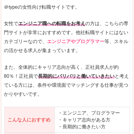
＠typeの女性向け転職サイトです。
希望する職種の平均時給がすぐにわかるので、給
また、他社転職サイトにはない日払いや週払いと
女性で
エンジニア職への転職をお考え
の方は、こちらの専
詳しい説明
門サイトが非常におすすめです。他社転職サイトにはない
新着案件が続々とアップされるので、転職を急い
カテゴリーなので、
エンジニアやプログラマー
等、スキル
の活かせる求人が集まっています。
女性向けサイトとしては日本最大級、圧倒的求人
人気度
また、全体的にキャリア志向が高く、正社員求人が約
また、上戸彩さんのCMでおなじみなこともあり、
80％！正社員で
長期的にバリバリと働いていきたい
と考え
ている方には、条件や環境面でマッチングする仕事が見つ
全体的にオレンジ色のトーンで、見ていても疲れ
かりやすいです。
使いやすさ
検索条件も充実しており、求人情報がコンパクト
・エンジニア、プログラマー
こんな人におすすめ
・キャリア志向がある方
・長期的に働きたい方
「はたらこindex」で「羽咋郡宝達志水町」の