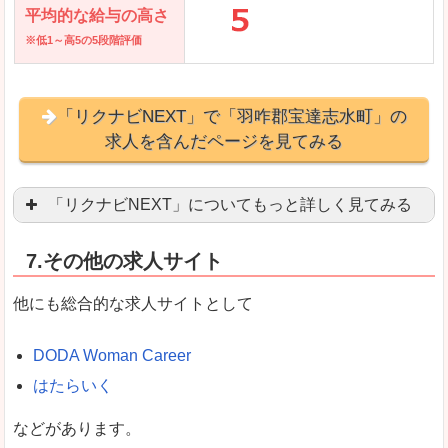
平均的な給与の高さ
※低1～高5の5段階評価
「リクナビNEXT」で「羽咋郡宝達志水町」の
求人を含んだページを見てみる
「リクナビNEXT」についてもっと詳しく見てみる
営業職を探している方にとっては掲載数も多く、
7.その他の求人サイト
企業側が求める経験、スキルの掲載があり、自分
良いところ
他にも総合的な求人サイトとして
スマートフォンアプリからも転職活動ができます
DODA Woman Career
はたらいく
女性向けに特化していないので、ビジネスライク
などがあります。
悪いところ
女性の転職特集や子育てママ活躍求人などもあり