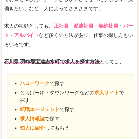
働きたい」など、人によってさまざまです。
求人の種類としても、
正社員
・
派遣社員
・
契約社員
・
パー
ト
・
アルバイト
など多くの方法があり、仕事の探し方もい
ろいろです。
石川県 羽咋郡宝達志水町で求人を探す方法
としては、
ハローワーク
で探す
とらばーゆ・タウンワークなどの
求人サイト
で
探す
転職エージェント
で探す
求人情報誌
で探す
知人に紹介
してもらう