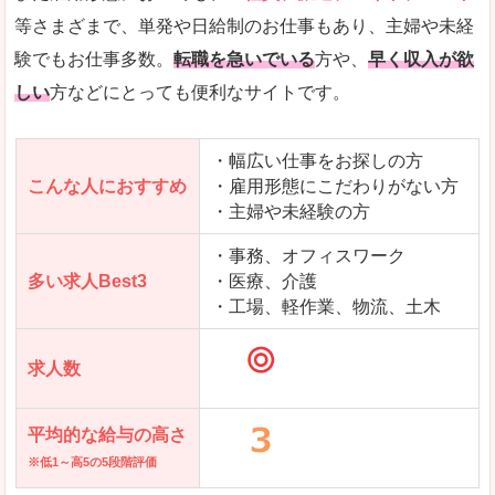
達志水町」の
等さまざまで、単発や日給制のお仕事もあり、主婦や未経
求人を含んだページを見てみる
験でもお仕事多数。
転職を急いでいる
方や、
早く収入が欲
しい
方などにとっても便利なサイトです。
・幅広い仕事をお探しの方
こんな人におすすめ
・雇用形態にこだわりがない方
・主婦や未経験の方
・事務、オフィスワーク
多い求人Best3
・医療、介護
・工場、軽作業、物流、土木
求人数
平均的な給与の高さ
※低1～高5の5段階評価