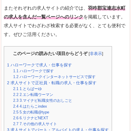
またそれぞれの求人サイトの紹介では、
羽咋郡宝達志水町
の求人を含んだ一覧ページへのリンク
を掲載しています。
求人サイトでわざわざ検索する必要がなく、とても便利で
す。ぜひご活用ください。
このページの読みたい項目からどうぞ
[
非表示
]
1
ハローワークで求人・仕事を探す
1.1
ハローワークで探す
1.2
ハローワークインターネットサービスで探す
2
求人サイトで正社員・転職の求人・仕事を探す
2.1
1.とらばーゆ
2.2
2.エン転職ウーマン
2.3
3.マイナビ転職女性のおしごと
2.4
4.はたらこindex
2.5
5.女の転職@type
2.6
6.リクナビNEXT
2.7
7.その他の求人サイト
3
求人サイトでパート・アルバイトの求人・仕事を探す