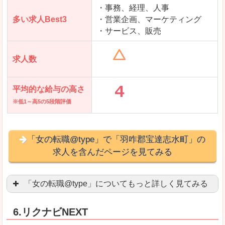
求人を含んだページを見てみる
・事務、経理、人事
多い求人Best3
・営業企画、マーケティング
・サービス、販売
求人数
平均的な給与の高さ
※低1～高5の5段階評価
「女の転職@type」で「羽咋郡宝達志水町」の
求人を含んだページを見てみる
「女の転職@type」についてもっと詳しく見てみる
女性エンジニアに特化した専門サイト(ページ)
があ
6.リクナビNEXT