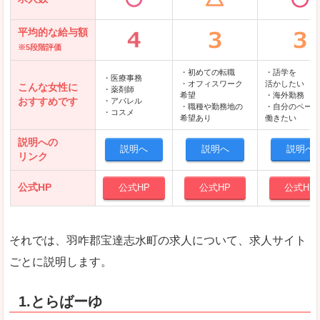
平均的な給与額
※5段階評価
・初めての転職
・語学を
・医療事務
・オフィスワーク
活かしたい
こんな女性に
・薬剤師
希望
・海外勤務
おすすめです
・アパレル
・職種や勤務地の
・自分のペース
・コスメ
希望あり
働きたい
説明への
説明へ
説明へ
説明へ
リンク
公式HP
公式HP
公式HP
公式HP
それでは、羽咋郡宝達志水町の求人について、求人サイト
ごとに説明します。
1.とらばーゆ