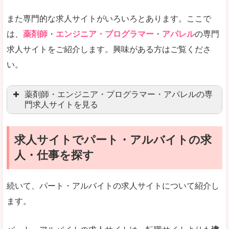
また専門的な求人サイトがいろいろとあります。ここで
未経験
未経験の求人もあります
は、
薬剤師
・
エンジニア・プログラマー
・
アパレル
の専門
求人サイトをご紹介します。興味がある方はご覧くださ
営業職を探している方にとっては、有利なサイト
い。
はじめての転職というよりは、何度か転職を経験
詳しい説明
薬剤師・エンジニア・プログラマー・アパレルの専
検索人気キーワードの上位が「40代」「50代」
門求人サイトを見る
人気度
求人、転職サイトの最大手といってもいいリクル
求人サイトでパート・アルバイトの求
マイナビ薬剤師
文字が大きくて見やすいです。
人・仕事を探す
リクナビ薬剤師
使いやすさ
ファルマスタッフ
また、求人詳細に年代や肩書別などの年収例があ
続いて、パート・アルバイトの求人サイトについて紹介し
薬キャリ(エムスリー)
ます。
ファーマキャリア
メディウェル
「リクナビNEXT」で「羽咋郡宝達志水町」の