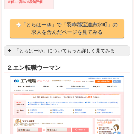
※低1～高5の5段階評価
「とらばーゆ」で「羽咋郡宝達志水町」の
求人を含んだページを見てみる
「とらばーゆ」についてもっと詳しく見てみる
アパレル、コスメ、エステティシャン、ネイリス
2.エン転職ウーマン
スマホアプリやソーシャルアカウントが充実して
良いところ
「ファッション・ブランドページ」という検索が
事務などのオフィスワークを探している方にとっ
悪いところ
専門性が強い部分があるので、逆に一般的なお仕