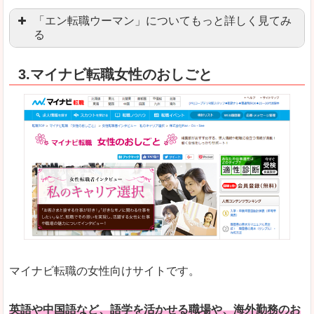
「エン転職ウーマン」についてもっと詳しく見てみ
る
「エン転職」全体としては日本最大級の会員数を
3.マイナビ転職女性のおしごと
職種や勤務地など、すでに次のお仕事がイメージで
良いところ
転職Q＆Aやノウハウが豊富なうえ、面接サポート
求人の掲載数が少ないです。
悪いところ
TOPページからこだわりや条件などをクイックに
未経験
未経験の求人もあります
マイナビ転職の女性向けサイトです。
はじめての転職や、転職活動において不安や心配
詳しい説明
自分でうまく仕事を探せなくても、会員登録をすれ
英語や中国語など、語学を活かせる職場や、海外勤務のお