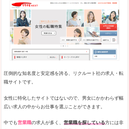
正社員求人が約80％、正社員で長く働きたい方に
良いところ
働く女のワーク＆ライフマガジン「woman ty
求人の掲載数が少ないです。
悪いところ
求人の掲載情報の文字が小さめで、少し見づらい
未経験
未経験の求人もあります
圧倒的な知名度と安定感を誇る、リクルート社の求人・転
女性でエンジニア職への転職をお考えの方は、こ
職サイトです。
詳しい説明
全体的にキャリア志向が高く、正社員で長く働い
女性に特化したサイトではないので、男女にかかわらず幅
エンジニア職の求人においては、ほかにない専門
広い求人の中からお仕事を選ぶことができます。
人気度
コンテンツや求人内容の掲載なんかを見ていても
中でも
営業職
の求人が多く、
営業職を探している
方には非