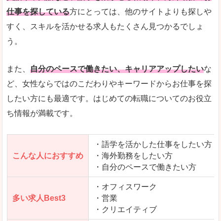
仕事を探している
方にとっては、他のサイトよりも探しや
人気度
「エン転職」全体として、会員数がとても多い印
すく、スキルを活かせる求人もたくさん見つかるでしょ
う。
サイトがやさしいピンク色で威圧感がなく、心地
使いやすさ
多少検索しづらいのですが、掲載情報はパッと目
また、
自分のペースで働きたい、キャリアアップしたい
な
ど、女性ならではのこだわりやキーワードからお仕事を探
したい方にも最適です。はじめての転職についてのお役立
ち情報が満載です。
「エン転職ウーマン」で「羽咋郡宝達志水町」
の
求人を含んだページを見てみる
・語学を活かした仕事をしたい方
こんな人におすすめ
・海外勤務をしたい方
・自分のペースで働きたい方
・オフィスワーク
多い求人Best3
・営業
・クリエイティブ