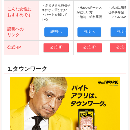
・さまざまな職種や
・Happyボーナス
・地域に密着
こんな女性に
条件から選びたい
が欲しい方
仕事を希望
おすすめです
・パートを探して
・給与、給料重視
・アパレル希
いる
説明への
説明へ
説明へ
説明へ
リンク
公式HP
公式HP
公式HP
公式HP
1.タウンワーク