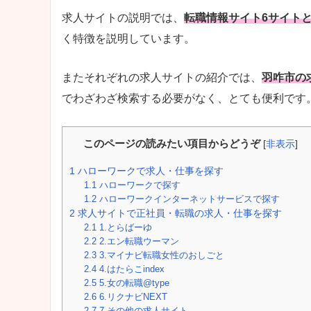
求人サイトの説明では、
転職情報サイト6サイト
く特徴を説明しています。
またそれぞれの求人サイトの紹介では、
羽咋市の
でわざわざ検索する必要がなく、とても便利です
このページの読みたい項目からどうぞ
[
非表示
]
1
ハローワークで求人・仕事を探す
1.1
ハローワークで探す
1.2
ハローワークインターネットサービスで探す
2
求人サイトで正社員・転職の求人・仕事を探す
2.1
1.とらばーゆ
2.2
2.エン転職ウーマン
2.3
3.マイナビ転職女性のおしごと
2.4
4.はたらこindex
2.5
5.女の転職@type
2.6
6.リクナビNEXT
2.7
7.その他の求人サイト