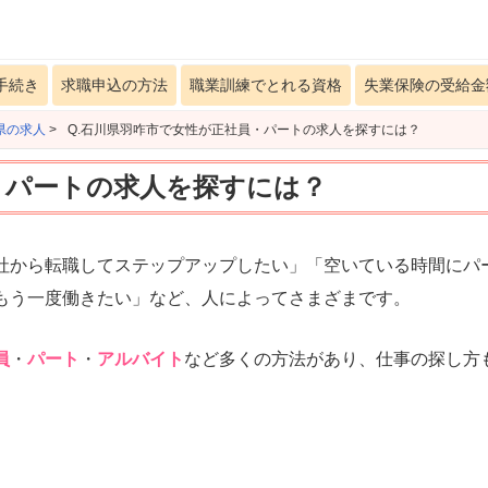
手続き
求職申込の方法
職業訓練でとれる資格
失業保険の受給金
県の求人
>
Q.石川県羽咋市で女性が正社員・パートの求人を探すには？
・パートの求人を探すには？
社から転職してステップアップしたい」「空いている時間にパ
もう一度働きたい」など、人によってさまざまです。
員
・
パート
・
アルバイト
など多くの方法があり、仕事の探し方