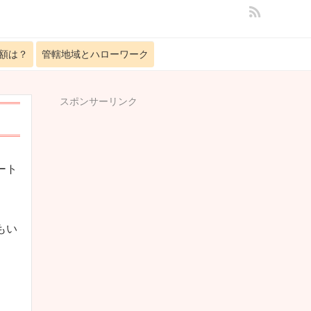
額は？
管轄地域とハローワーク
スポンサーリンク
ート
もい