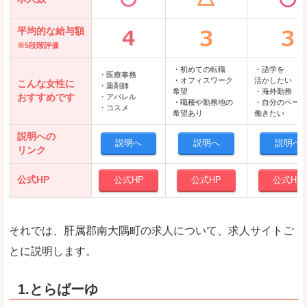
平均的な給与額
※5段階評価
・初めての転職
・語学を
・医療事務
・オフィスワーク
活かしたい
こんな女性に
・薬剤師
希望
・海外勤務
おすすめです
・アパレル
・職種や勤務地の
・自分のペース
・コスメ
希望あり
働きたい
説明への
説明へ
説明へ
説明へ
リンク
公式HP
公式HP
公式HP
公式HP
それでは、肝属郡南大隅町の求人について、求人サイトご
とに説明します。
1.とらばーゆ