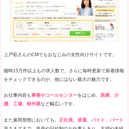
求人の掲載が少し見づらい印象があります。求人
悪いところ
給与が見た目ですぐにわからないことが多いです
未経験
未経験の求人もあります
上戸彩さんのCMでもおなじみの女性向けサイトです。
詳しい説明
サイト内の検索の人気ワードで英語や中国語などが
人気度
普通のマイナビの方を使っている方が多く、女性
随時15万件以上もの求人数で、さらに毎時更新で新着情報
さまざまな検索機能が充実しており、条件面やこ
をチェックできるのが、他にはない最大の魅力です。
使いやすさ
ただし、求人情報が少し見づらいです。
お仕事内容も
事務やコールセンター
をはじめ、
医療、介
護、工場、軽作業
など幅広いです。
「マイナビ転職女性のおしごと」で「肝属郡南
また雇用形態においても、
正社員、派遣、バイト、パート
大隅町」の
等さまざまで、単発や日給制のお仕事もあり、主婦や未経