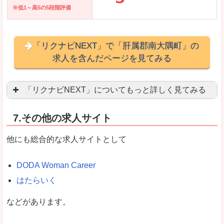
※低1～高5の5段階評価
「リクナビNEXT」で「肝属郡南大隅町」の
求人を含んだページを見てみる
「リクナビNEXT」についてもっと詳しく見てみる
営業職を探している方にとっては掲載数も多く、
7.その他の求人サイト
企業側が求める経験、スキルの掲載があり、自分
良いところ
他にも総合的な求人サイトとして
スマートフォンアプリからも転職活動ができます
DODA Woman Career
はたらいく
女性向けに特化していないので、ビジネスライク
などがあります。
悪いところ
女性の転職特集や子育てママ活躍求人などもあり