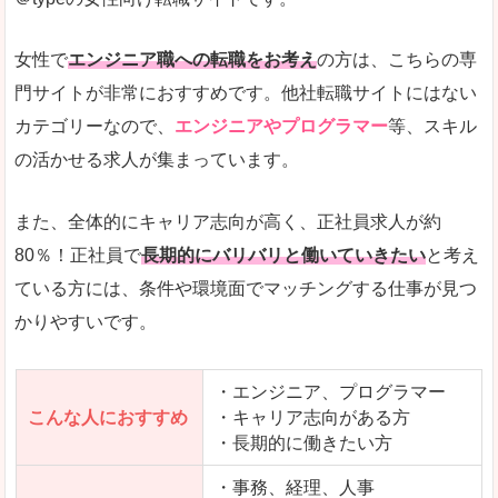
希望する職種の平均時給がすぐにわかるので、給
また、他社転職サイトにはない日払いや週払いと
女性で
エンジニア職への転職をお考え
の方は、こちらの専
詳しい説明
門サイトが非常におすすめです。他社転職サイトにはない
新着案件が続々とアップされるので、転職を急い
カテゴリーなので、
エンジニアやプログラマー
等、スキル
の活かせる求人が集まっています。
女性向けサイトとしては日本最大級、圧倒的求人
人気度
また、全体的にキャリア志向が高く、正社員求人が約
また、上戸彩さんのCMでおなじみなこともあり、
80％！正社員で
長期的にバリバリと働いていきたい
と考え
ている方には、条件や環境面でマッチングする仕事が見つ
全体的にオレンジ色のトーンで、見ていても疲れ
かりやすいです。
使いやすさ
検索条件も充実しており、求人情報がコンパクト
・エンジニア、プログラマー
こんな人におすすめ
・キャリア志向がある方
・長期的に働きたい方
「はたらこindex」で「肝属郡南大隅町」の
求人を含んだページを見てみる
・事務、経理、人事