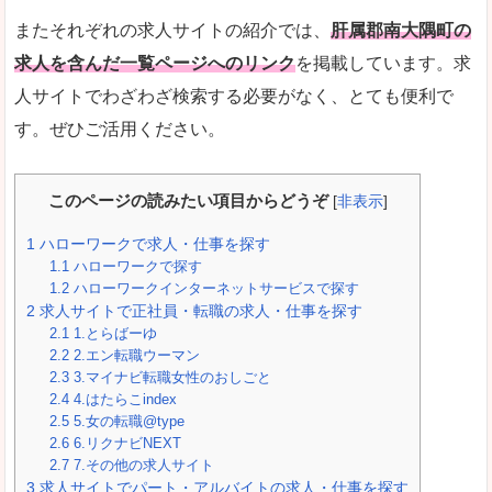
またそれぞれの求人サイトの紹介では、
肝属郡南大隅町の
求人を含んだ一覧ページへのリンク
を掲載しています。求
人サイトでわざわざ検索する必要がなく、とても便利で
す。ぜひご活用ください。
このページの読みたい項目からどうぞ
[
非表示
]
1
ハローワークで求人・仕事を探す
1.1
ハローワークで探す
1.2
ハローワークインターネットサービスで探す
2
求人サイトで正社員・転職の求人・仕事を探す
2.1
1.とらばーゆ
2.2
2.エン転職ウーマン
2.3
3.マイナビ転職女性のおしごと
2.4
4.はたらこindex
2.5
5.女の転職@type
2.6
6.リクナビNEXT
2.7
7.その他の求人サイト
3
求人サイトでパート・アルバイトの求人・仕事を探す