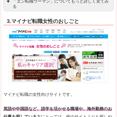
「エン転職ウーマン」についてもっと詳しく見てみ
る
「エン転職」全体としては日本最大級の会員数を
3.マイナビ転職女性のおしごと
職種や勤務地など、すでに次のお仕事がイメージで
良いところ
転職Q＆Aやノウハウが豊富なうえ、面接サポート
求人の掲載数が少ないです。
悪いところ
TOPページからこだわりや条件などをクイックに
未経験
未経験の求人もあります
マイナビ転職の女性向けサイトです。
はじめての転職や、転職活動において不安や心配
詳しい説明
自分でうまく仕事を探せなくても、会員登録をすれ
英語や中国語など、語学を活かせる職場や、海外勤務のお
仕事を探している
方にとっては、他のサイトよりも探しや