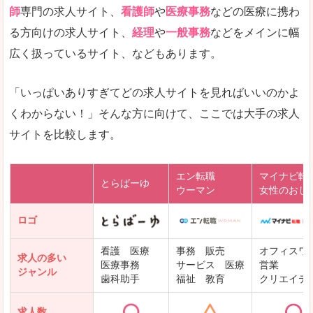
師
専門の求人サイト、
看護師
や
医療事務
などの医療に携わ
る方向けの求人サイト、
経理
や
一般事務
などをメインに幅
広く扱っているサイト、などもあります。
「いっぱいありすぎてどの求人サイトを見ればいいのかよ
くわからない！」そんな方に向けて、ここでは大手の求人
サイトを比較します。
エン転職
マイナビ転
とらばーゆ
ウーマン
女性のおし
ロゴ
看護 医療
事務 販売
オフィスワ
求人の多い
医療事務
サービス 医療
営業
ジャンル
歯科助手
福祉 教育
クリエイテ
求人数