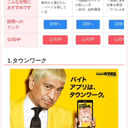
・Happyボーナス
・地域に密着
こんな女性に
条件から選びたい
が欲しい方
仕事を希望
おすすめです
・パートを探して
・給与、給料重視
・アパレル希
いる
説明への
説明へ
説明へ
説明へ
リンク
公式HP
公式HP
公式HP
公式HP
1.タウンワーク