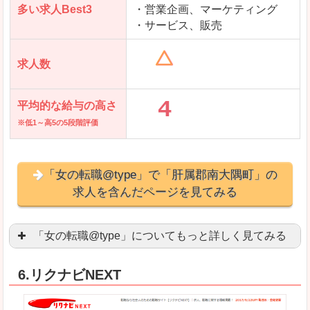
多い求人Best3
・営業企画、マーケティング
・サービス、販売
求人数
平均的な給与の高さ
※低1～高5の5段階評価
「女の転職@type」で「肝属郡南大隅町」の
求人を含んだページを見てみる
「女の転職@type」についてもっと詳しく見てみる
女性エンジニアに特化した専門サイト(ページ)
があ
6.リクナビNEXT
正社員求人が約80％、正社員で長く働きたい方に
良いところ