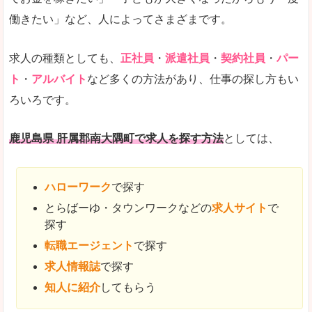
働きたい」など、人によってさまざまです。
求人の種類としても、
正社員
・
派遣社員
・
契約社員
・
パー
ト
・
アルバイト
など多くの方法があり、仕事の探し方もい
ろいろです。
鹿児島県 肝属郡南大隅町で求人を探す方法
としては、
ハローワーク
で探す
とらばーゆ・タウンワークなどの
求人サイト
で
探す
転職エージェント
で探す
求人情報誌
で探す
知人に紹介
してもらう