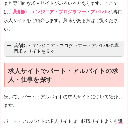
また専門的な求人サイトがいろいろとあります。ここで
未経験
未経験の求人もあります
は、
薬剤師
・
エンジニア・プログラマー
・
アパレル
の専門
求人サイトをご紹介します。興味がある方はご覧くださ
営業職を探している方にとっては、有利なサイト
い。
はじめての転職というよりは、何度か転職を経験
詳しい説明
薬剤師・エンジニア・プログラマー・アパレルの専
検索人気キーワードの上位が「40代」「50代」
門求人サイトを見る
人気度
求人、転職サイトの最大手といってもいいリクル
求人サイトでパート・アルバイトの求
マイナビ薬剤師
文字が大きくて見やすいです。
人・仕事を探す
リクナビ薬剤師
使いやすさ
ファルマスタッフ
また、求人詳細に年代や肩書別などの年収例があ
続いて、パート・アルバイトの求人サイトについて紹介し
薬キャリ(エムスリー)
ます。
ファーマキャリア
メディウェル
「リクナビNEXT」で「肝属郡南大隅町」の
パート・アルバイトの求人サイトは、転職サイトよりも
違
求人を含んだページを見てみる