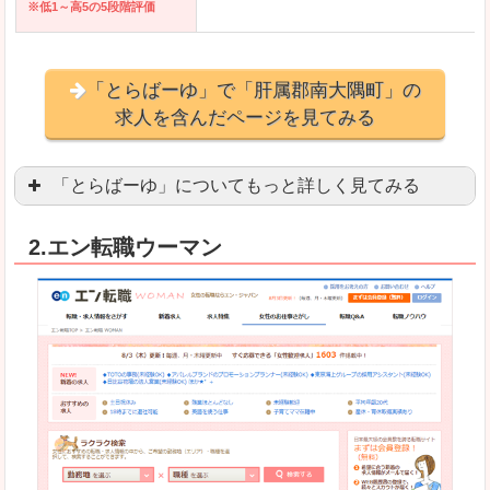
※低1～高5の5段階評価
「とらばーゆ」で「肝属郡南大隅町」の
求人を含んだページを見てみる
「とらばーゆ」についてもっと詳しく見てみる
アパレル、コスメ、エステティシャン、ネイリス
2.エン転職ウーマン
スマホアプリやソーシャルアカウントが充実して
良いところ
「ファッション・ブランドページ」という検索が
事務などのオフィスワークを探している方にとっ
悪いところ
専門性が強い部分があるので、逆に一般的なお仕