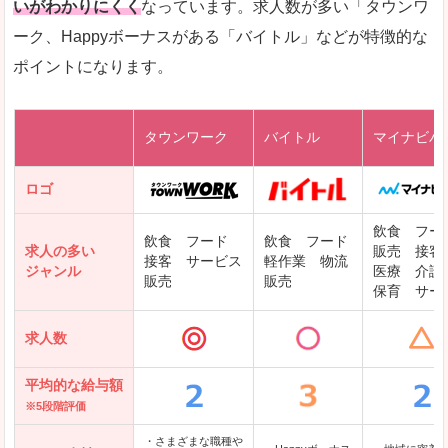
いがわかりにくく
なっています。求人数が多い「タウンワ
ーク、Happyボーナスがある「バイトル」などが特徴的な
レバテックキャリア
ポイントになります。
ギークリー(Geekly)
Green
タウンワーク
バイトル
マイナビバ
DODAエンジニア IT
パソナテック
ロゴ
IT転職ナビ
飲食 フー
飲食 フード
飲食 フード
求人の多い
販売 接客
接客 サービス
軽作業 物流
ジャンル
医療 介護
販売
販売
保育 サー
クリーデンス
求人数
テンプスタッフ
アパレル転職なび
平均的な給与額
※5段階評価
・さまざまな職種や