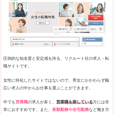
働く女のワーク＆ライフマガジン「woman ty
求人の掲載数が少ないです。
悪いところ
求人の掲載情報の文字が小さめで、少し見づらい
未経験
未経験の求人もあります
圧倒的な知名度と安定感を誇る、リクルート社の求人・転
女性でエンジニア職への転職をお考えの方は、こ
職サイトです。
詳しい説明
全体的にキャリア志向が高く、正社員で長く働い
女性に特化したサイトではないので、男女にかかわらず幅
エンジニア職の求人においては、ほかにない専門
広い求人の中からお仕事を選ぶことができます。
人気度
コンテンツや求人内容の掲載なんかを見ていても
中でも
営業職
の求人が多く、
営業職を探している
方には非
常におすすめです。また、
夜勤勤務や在宅勤務
など働き方