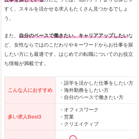
人気度
「エン転職」全体として、会員数がとても多い印
すく、スキルを活かせる求人もたくさん見つかるでしょ
う。
サイトがやさしいピンク色で威圧感がなく、心地
使いやすさ
多少検索しづらいのですが、掲載情報はパッと目
また、
自分のペースで働きたい、キャリアアップしたい
な
ど、女性ならではのこだわりやキーワードからお仕事を探
したい方にも最適です。はじめての転職についてのお役立
ち情報が満載です。
「エン転職ウーマン」で「肝属郡南大隅町」の
求人を含んだページを見てみる
・語学を活かした仕事をしたい方
こんな人におすすめ
・海外勤務をしたい方
・自分のペースで働きたい方
・オフィスワーク
多い求人Best3
・営業
・クリエイティブ