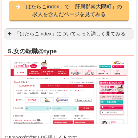
「はたらこindex」で「肝属郡南大隅町」の
求人を含んだページを見てみる
「はたらこindex」についてもっと詳しく見てみる
ケタ違いな圧倒的求人数の多さに驚きます！15万
5.女の転職@type
求人が毎時更新されます！（他社求人サイトは週2
良いところ
希望職種の平均時給が瞬時にわかります。アルバ
求人数が多すぎて、逆に絞り込みに悩んだり、迷
悪いところ
雇用形態にもよりますが、給与額に幅があります
未経験
未経験の求人もあります
＠typeの女性向け転職サイトです。