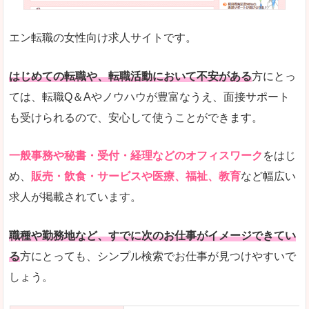
未経験
未経験の求人もあります
エン転職の女性向け求人サイトです。
とにかく、女性ならではの職種の専門性が高いの
また、アパレル・コスメ、エステ・ネイル・美容
はじめての転職や、転職活動において不安がある
方にとっ
詳しい説明
ては、転職Q＆Aやノウハウが豊富なうえ、面接サポート
スマホアプリやソーシャルサービスも充実してお
も受けられるので、安心して使うことができます。
専門性が高いので、これらのお仕事に転職を考え
一般事務や秘書・受付・経理などのオフィスワーク
をはじ
人気度
め、
販売・飲食・サービスや医療、福祉、教育
など幅広い
リクルートグループなので、大手という安心感も
求人が掲載されています。
サイトが華やかで転職へのワクワク感が高まりま
職種や勤務地など、すでに次のお仕事がイメージできてい
使いやすさ
る
方にとっても、シンプル検索でお仕事が見つけやすいで
検索がしやすく、求人詳細にも画像やイラストな
しょう。