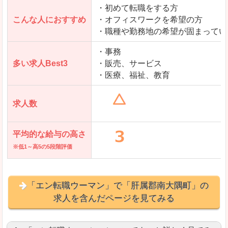
・初めて転職をする方
「とらばーゆ」で「肝属郡南大隅町」の
こんな人におすすめ
・オフィスワークを希望の方
求人を含んだページを見てみる
・職種や勤務地の希望が固まってい
・事務
多い求人Best3
・販売、サービス
・医療、福祉、教育
求人数
平均的な給与の高さ
※低1～高5の5段階評価
「エン転職ウーマン」で「肝属郡南大隅町」の
求人を含んだページを見てみる