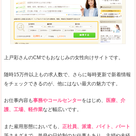
求人の掲載が少し見づらい印象があります。求人
悪いところ
給与が見た目ですぐにわからないことが多いです
未経験
未経験の求人もあります
上戸彩さんのCMでもおなじみの女性向けサイトです。
詳しい説明
サイト内の検索の人気ワードで英語や中国語などが
人気度
普通のマイナビの方を使っている方が多く、女性
随時15万件以上もの求人数で、さらに毎時更新で新着情報
さまざまな検索機能が充実しており、条件面やこ
をチェックできるのが、他にはない最大の魅力です。
使いやすさ
ただし、求人情報が少し見づらいです。
お仕事内容も
事務やコールセンター
をはじめ、
医療、介
護、工場、軽作業
など幅広いです。
「マイナビ転職女性のおしごと」で「桑名市」
また雇用形態においても、
正社員、派遣、バイト、パート
の
等さまざまで、単発や日給制のお仕事もあり、主婦や未経