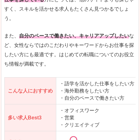
人気度
「エン転職」全体として、会員数がとても多い印
すく、スキルを活かせる求人もたくさん見つかるでしょ
う。
サイトがやさしいピンク色で威圧感がなく、心地
使いやすさ
多少検索しづらいのですが、掲載情報はパッと目
また、
自分のペースで働きたい、キャリアアップしたい
な
ど、女性ならではのこだわりやキーワードからお仕事を探
したい方にも最適です。はじめての転職についてのお役立
ち情報が満載です。
「エン転職ウーマン」で「桑名市」の
求人を含んだページを見てみる
・語学を活かした仕事をしたい方
こんな人におすすめ
・海外勤務をしたい方
・自分のペースで働きたい方
・オフィスワーク
多い求人Best3
・営業
・クリエイティブ