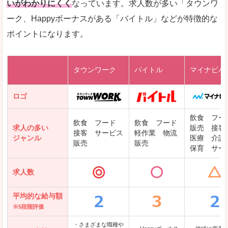
いがわかりにくく
なっています。求人数が多い「タウンワ
ーク、Happyボーナスがある「バイトル」などが特徴的な
レバテックキャリア
ポイントになります。
ギークリー(Geekly)
Green
タウンワーク
バイトル
マイナビバ
DODAエンジニア IT
パソナテック
ロゴ
IT転職ナビ
飲食 フー
飲食 フード
飲食 フード
求人の多い
販売 接客
接客 サービス
軽作業 物流
ジャンル
医療 介護
販売
販売
保育 サー
クリーデンス
求人数
テンプスタッフ
アパレル転職なび
平均的な給与額
※5段階評価
・さまざまな職種や