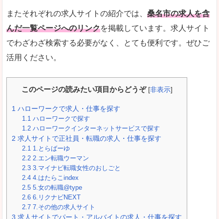
またそれぞれの求人サイトの紹介では、
桑名市の求人を含
んだ一覧ページへのリンク
を掲載しています。求人サイト
でわざわざ検索する必要がなく、とても便利です。ぜひご
活用ください。
このページの読みたい項目からどうぞ
[
非表示
]
1
ハローワークで求人・仕事を探す
1.1
ハローワークで探す
1.2
ハローワークインターネットサービスで探す
2
求人サイトで正社員・転職の求人・仕事を探す
2.1
1.とらばーゆ
2.2
2.エン転職ウーマン
2.3
3.マイナビ転職女性のおしごと
2.4
4.はたらこindex
2.5
5.女の転職@type
2.6
6.リクナビNEXT
2.7
7.その他の求人サイト
3
求人サイトでパート・アルバイトの求人・仕事を探す