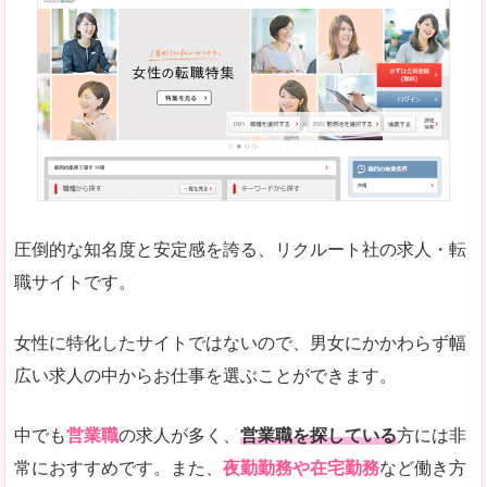
働く女のワーク＆ライフマガジン「woman ty
求人の掲載数が少ないです。
悪いところ
求人の掲載情報の文字が小さめで、少し見づらい
未経験
未経験の求人もあります
圧倒的な知名度と安定感を誇る、リクルート社の求人・転
女性でエンジニア職への転職をお考えの方は、こ
職サイトです。
詳しい説明
全体的にキャリア志向が高く、正社員で長く働い
女性に特化したサイトではないので、男女にかかわらず幅
エンジニア職の求人においては、ほかにない専門
広い求人の中からお仕事を選ぶことができます。
人気度
コンテンツや求人内容の掲載なんかを見ていても
中でも
営業職
の求人が多く、
営業職を探している
方には非
常におすすめです。また、
夜勤勤務や在宅勤務
など働き方