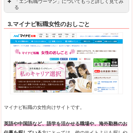
「エン転職ウーマン」についてもっと詳しく見てみ
る
「エン転職」全体としては日本最大級の会員数を
3.マイナビ転職女性のおしごと
職種や勤務地など、すでに次のお仕事がイメージで
良いところ
転職Q＆Aやノウハウが豊富なうえ、面接サポート
求人の掲載数が少ないです。
悪いところ
TOPページからこだわりや条件などをクイックに
未経験
未経験の求人もあります
マイナビ転職の女性向けサイトです。
はじめての転職や、転職活動において不安や心配
詳しい説明
自分でうまく仕事を探せなくても、会員登録をすれ
英語や中国語など、語学を活かせる職場や、海外勤務のお
仕事を探している
方にとっては、他のサイトよりも探しや