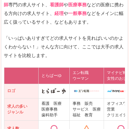
師
専門の求人サイト、
看護師
や
医療事務
などの医療に携わ
る方向けの求人サイト、
経理
や
一般事務
などをメインに幅
広く扱っているサイト、などもあります。
「いっぱいありすぎてどの求人サイトを見ればいいのかよ
くわからない！」そんな方に向けて、ここでは大手の求人
サイトを比較します。
エン転職
マイナビ転
とらばーゆ
ウーマン
女性のおし
ロゴ
看護 医療
事務 販売
オフィスワ
求人の多い
医療事務
サービス 医療
営業
ジャンル
歯科助手
福祉 教育
クリエイテ
求人数