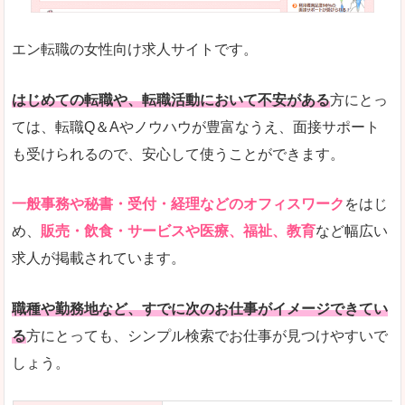
未経験
未経験の求人もあります
エン転職の女性向け求人サイトです。
とにかく、女性ならではの職種の専門性が高いの
また、アパレル・コスメ、エステ・ネイル・美容
はじめての転職や、転職活動において不安がある
方にとっ
詳しい説明
ては、転職Q＆Aやノウハウが豊富なうえ、面接サポート
スマホアプリやソーシャルサービスも充実してお
も受けられるので、安心して使うことができます。
専門性が高いので、これらのお仕事に転職を考え
一般事務や秘書・受付・経理などのオフィスワーク
をはじ
人気度
め、
販売・飲食・サービスや医療、福祉、教育
など幅広い
リクルートグループなので、大手という安心感も
求人が掲載されています。
サイトが華やかで転職へのワクワク感が高まりま
職種や勤務地など、すでに次のお仕事がイメージできてい
使いやすさ
る
方にとっても、シンプル検索でお仕事が見つけやすいで
検索がしやすく、求人詳細にも画像やイラストな
しょう。