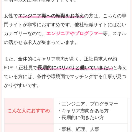
希望する職種の平均時給がすぐにわかるので、給
また、他社転職サイトにはない日払いや週払いと
女性で
エンジニア職への転職をお考え
の方は、こちらの専
詳しい説明
門サイトが非常におすすめです。他社転職サイトにはない
新着案件が続々とアップされるので、転職を急い
カテゴリーなので、
エンジニアやプログラマー
等、スキル
の活かせる求人が集まっています。
女性向けサイトとしては日本最大級、圧倒的求人
人気度
また、全体的にキャリア志向が高く、正社員求人が約
また、上戸彩さんのCMでおなじみなこともあり、
80％！正社員で
長期的にバリバリと働いていきたい
と考え
ている方には、条件や環境面でマッチングする仕事が見つ
全体的にオレンジ色のトーンで、見ていても疲れ
かりやすいです。
使いやすさ
検索条件も充実しており、求人情報がコンパクト
・エンジニア、プログラマー
こんな人におすすめ
・キャリア志向がある方
・長期的に働きたい方
「はたらこindex」で「桑名市」の
求人を含んだページを見てみる
・事務、経理、人事