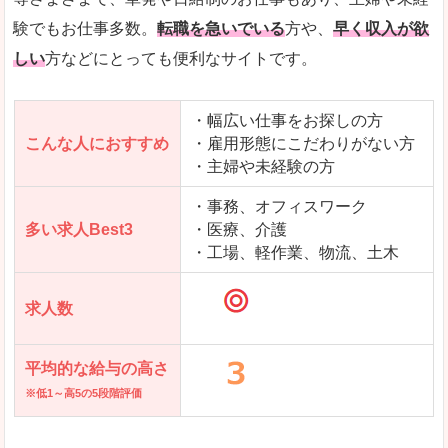
求人を含んだページを見てみる
験でもお仕事多数。
転職を急いでいる
方や、
早く収入が欲
しい
方などにとっても便利なサイトです。
・幅広い仕事をお探しの方
こんな人におすすめ
・雇用形態にこだわりがない方
・主婦や未経験の方
・事務、オフィスワーク
多い求人Best3
・医療、介護
・工場、軽作業、物流、土木
求人数
平均的な給与の高さ
※低1～高5の5段階評価