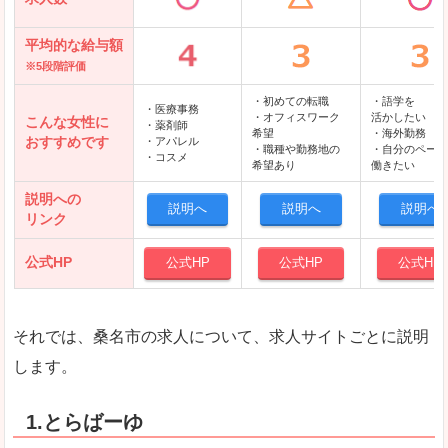
平均的な給与額
※5段階評価
・初めての転職
・語学を
・医療事務
・オフィスワーク
活かしたい
こんな女性に
・薬剤師
希望
・海外勤務
おすすめです
・アパレル
・職種や勤務地の
・自分のペース
・コスメ
希望あり
働きたい
説明への
説明へ
説明へ
説明へ
リンク
公式HP
公式HP
公式HP
公式HP
それでは、桑名市の求人について、求人サイトごとに説明
します。
1.とらばーゆ