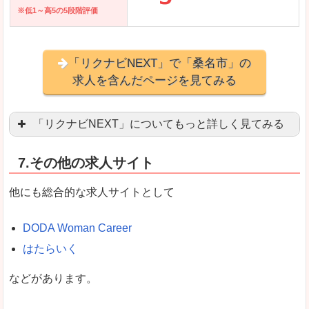
※低1～高5の5段階評価
「リクナビNEXT」で「桑名市」の
求人を含んだページを見てみる
「リクナビNEXT」についてもっと詳しく見てみる
営業職を探している方にとっては掲載数も多く、
7.その他の求人サイト
企業側が求める経験、スキルの掲載があり、自分
良いところ
他にも総合的な求人サイトとして
スマートフォンアプリからも転職活動ができます
DODA Woman Career
はたらいく
女性向けに特化していないので、ビジネスライク
などがあります。
悪いところ
女性の転職特集や子育てママ活躍求人などもあり