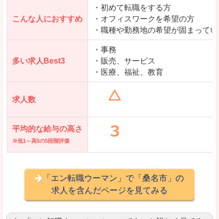
・初めて転職をする方
「とらばーゆ」で「桑名市」の
こんな人におすすめ
・オフィスワークを希望の方
求人を含んだページを見てみる
・職種や勤務地の希望が固まってい
・事務
多い求人Best3
・販売、サービス
・医療、福祉、教育
求人数
平均的な給与の高さ
※低1～高5の5段階評価
「エン転職ウーマン」で「桑名市」の
求人を含んだページを見てみる