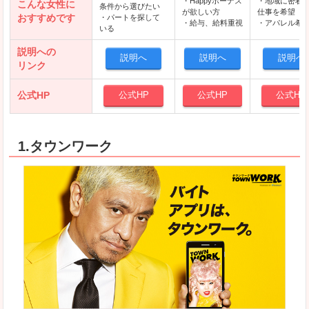
・Happyボーナス
・地域に密着
こんな女性に
条件から選びたい
が欲しい方
仕事を希望
おすすめです
・パートを探して
・給与、給料重視
・アパレル希
いる
説明への
説明へ
説明へ
説明へ
リンク
公式HP
公式HP
公式HP
公式HP
1.タウンワーク