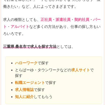
働きたい」など、人によってさまざまです。
求人の種類としても、
正社員
・
派遣社員
・
契約社員
・
パー
ト
・
アルバイト
など多くの方法があり、仕事の探し方もい
ろいろです。
三重県 桑名市で求人を探す方法
としては、
ハローワーク
で探す
とらばーゆ・タウンワークなどの
求人サイト
で
探す
転職エージェント
で探す
求人情報誌
で探す
知人に紹介
してもらう