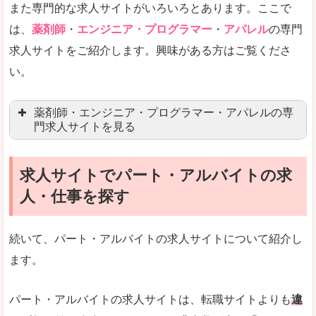
また専門的な求人サイトがいろいろとあります。ここで
未経験
未経験の求人もあります
は、
薬剤師
・
エンジニア・プログラマー
・
アパレル
の専門
求人サイトをご紹介します。興味がある方はご覧くださ
営業職を探している方にとっては、有利なサイト
い。
はじめての転職というよりは、何度か転職を経験
詳しい説明
薬剤師・エンジニア・プログラマー・アパレルの専
検索人気キーワードの上位が「40代」「50代」
門求人サイトを見る
人気度
求人、転職サイトの最大手といってもいいリクル
求人サイトでパート・アルバイトの求
マイナビ薬剤師
文字が大きくて見やすいです。
人・仕事を探す
リクナビ薬剤師
使いやすさ
ファルマスタッフ
また、求人詳細に年代や肩書別などの年収例があ
続いて、パート・アルバイトの求人サイトについて紹介し
薬キャリ(エムスリー)
ます。
ファーマキャリア
メディウェル
「リクナビNEXT」で「桑名市」の
パート・アルバイトの求人サイトは、転職サイトよりも
違
求人を含んだページを見てみる