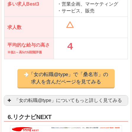
多い求人Best3
・営業企画、マーケティング
・サービス、販売
求人数
平均的な給与の高さ
※低1～高5の5段階評価
「女の転職@type」で「桑名市」の
求人を含んだページを見てみる
「女の転職@type」についてもっと詳しく見てみる
女性エンジニアに特化した専門サイト(ページ)
があ
6.リクナビNEXT
正社員求人が約80％、正社員で長く働きたい方に
良いところ