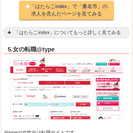
「はたらこindex」で「桑名市」の
求人を含んだページを見てみる
「はたらこindex」についてもっと詳しく見てみる
ケタ違いな圧倒的求人数の多さに驚きます！15万
5.女の転職@type
求人が毎時更新されます！（他社求人サイトは週2
良いところ
希望職種の平均時給が瞬時にわかります。アルバ
求人数が多すぎて、逆に絞り込みに悩んだり、迷
悪いところ
雇用形態にもよりますが、給与額に幅があります
未経験
未経験の求人もあります
＠typeの女性向け転職サイトです。