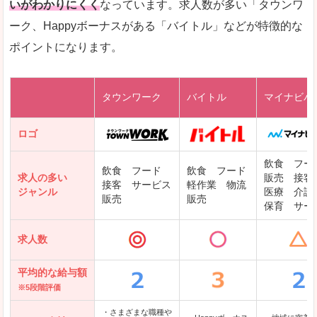
いがわかりにくく
なっています。求人数が多い「タウンワ
ーク、Happyボーナスがある「バイトル」などが特徴的な
レバテックキャリア
ポイントになります。
ギークリー(Geekly)
Green
タウンワーク
バイトル
マイナビバ
DODAエンジニア IT
パソナテック
ロゴ
IT転職ナビ
飲食 フー
飲食 フード
飲食 フード
求人の多い
販売 接客
接客 サービス
軽作業 物流
ジャンル
医療 介護
販売
販売
保育 サー
クリーデンス
求人数
テンプスタッフ
アパレル転職なび
平均的な給与額
※5段階評価
・さまざまな職種や