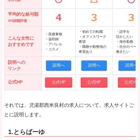
平均的な給与額
※5段階評価
・初めての転職
・語学を
・医療事務
・オフィスワーク
活かしたい
こんな女性に
・薬剤師
希望
・海外勤務
おすすめです
・アパレル
・職種や勤務地の
・自分のペース
・コスメ
希望あり
働きたい
説明への
説明へ
説明へ
説明へ
リンク
公式HP
公式HP
公式HP
公式HP
それでは、児湯郡西米良村の求人について、求人サイトご
とに説明します。
1.とらばーゆ