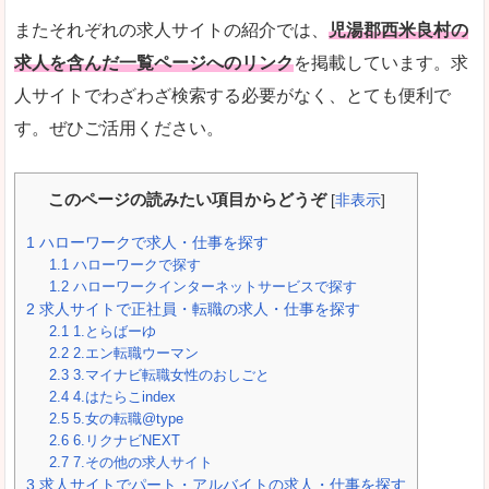
またそれぞれの求人サイトの紹介では、
児湯郡西米良村の
求人を含んだ一覧ページへのリンク
を掲載しています。求
人サイトでわざわざ検索する必要がなく、とても便利で
す。ぜひご活用ください。
このページの読みたい項目からどうぞ
[
非表示
]
1
ハローワークで求人・仕事を探す
1.1
ハローワークで探す
1.2
ハローワークインターネットサービスで探す
2
求人サイトで正社員・転職の求人・仕事を探す
2.1
1.とらばーゆ
2.2
2.エン転職ウーマン
2.3
3.マイナビ転職女性のおしごと
2.4
4.はたらこindex
2.5
5.女の転職@type
2.6
6.リクナビNEXT
2.7
7.その他の求人サイト
3
求人サイトでパート・アルバイトの求人・仕事を探す