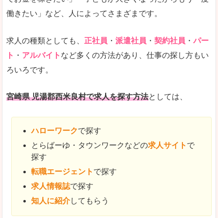
働きたい」など、人によってさまざまです。
求人の種類としても、
正社員
・
派遣社員
・
契約社員
・
パー
ト
・
アルバイト
など多くの方法があり、仕事の探し方もい
ろいろです。
宮崎県 児湯郡西米良村で求人を探す方法
としては、
ハローワーク
で探す
とらばーゆ・タウンワークなどの
求人サイト
で
探す
転職エージェント
で探す
求人情報誌
で探す
知人に紹介
してもらう