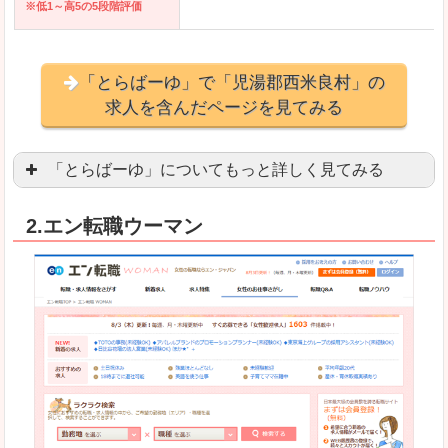
※低1～高5の5段階評価
「とらばーゆ」で「児湯郡西米良村」の
求人を含んだページを見てみる
「とらばーゆ」についてもっと詳しく見てみる
アパレル、コスメ、エステティシャン、ネイリス
2.エン転職ウーマン
スマホアプリやソーシャルアカウントが充実して
良いところ
「ファッション・ブランドページ」という検索が
事務などのオフィスワークを探している方にとっ
悪いところ
専門性が強い部分があるので、逆に一般的なお仕