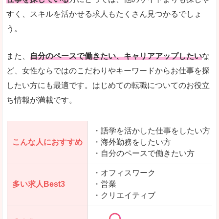
人気度
「エン転職」全体として、会員数がとても多い印
すく、スキルを活かせる求人もたくさん見つかるでしょ
う。
サイトがやさしいピンク色で威圧感がなく、心地
使いやすさ
多少検索しづらいのですが、掲載情報はパッと目
また、
自分のペースで働きたい、キャリアアップしたい
な
ど、女性ならではのこだわりやキーワードからお仕事を探
したい方にも最適です。はじめての転職についてのお役立
ち情報が満載です。
「エン転職ウーマン」で「児湯郡西米良村」の
求人を含んだページを見てみる
・語学を活かした仕事をしたい方
こんな人におすすめ
・海外勤務をしたい方
・自分のペースで働きたい方
・オフィスワーク
多い求人Best3
・営業
・クリエイティブ