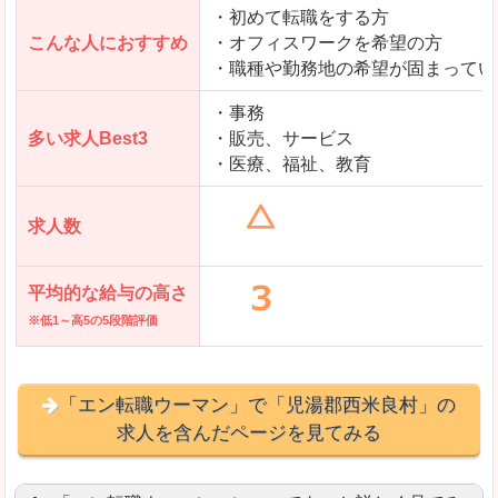
・初めて転職をする方
「とらばーゆ」で「児湯郡西米良村」の
こんな人におすすめ
・オフィスワークを希望の方
求人を含んだページを見てみる
・職種や勤務地の希望が固まってい
・事務
多い求人Best3
・販売、サービス
・医療、福祉、教育
求人数
平均的な給与の高さ
※低1～高5の5段階評価
「エン転職ウーマン」で「児湯郡西米良村」の
求人を含んだページを見てみる