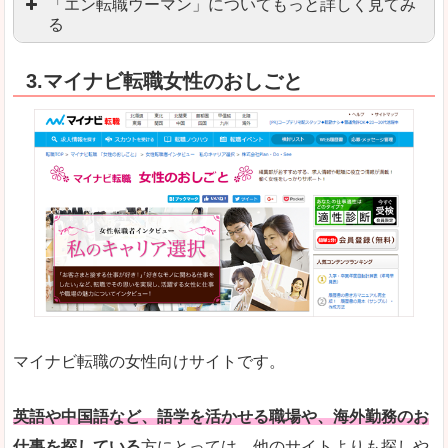
「エン転職ウーマン」についてもっと詳しく見てみ
る
「エン転職」全体としては日本最大級の会員数を
3.マイナビ転職女性のおしごと
職種や勤務地など、すでに次のお仕事がイメージで
良いところ
転職Q＆Aやノウハウが豊富なうえ、面接サポート
求人の掲載数が少ないです。
悪いところ
TOPページからこだわりや条件などをクイックに
未経験
未経験の求人もあります
マイナビ転職の女性向けサイトです。
はじめての転職や、転職活動において不安や心配
詳しい説明
自分でうまく仕事を探せなくても、会員登録をすれ
英語や中国語など、語学を活かせる職場や、海外勤務のお
仕事を探している
方にとっては、他のサイトよりも探しや