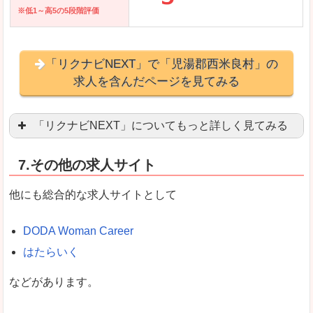
※低1～高5の5段階評価
「リクナビNEXT」で「児湯郡西米良村」の
求人を含んだページを見てみる
「リクナビNEXT」についてもっと詳しく見てみる
営業職を探している方にとっては掲載数も多く、
7.その他の求人サイト
企業側が求める経験、スキルの掲載があり、自分
良いところ
他にも総合的な求人サイトとして
スマートフォンアプリからも転職活動ができます
DODA Woman Career
はたらいく
女性向けに特化していないので、ビジネスライク
などがあります。
悪いところ
女性の転職特集や子育てママ活躍求人などもあり