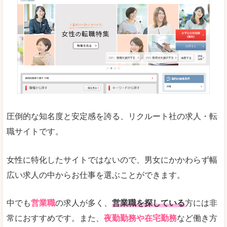
働く女のワーク＆ライフマガジン「woman ty
求人の掲載数が少ないです。
悪いところ
求人の掲載情報の文字が小さめで、少し見づらい
未経験
未経験の求人もあります
圧倒的な知名度と安定感を誇る、リクルート社の求人・転
女性でエンジニア職への転職をお考えの方は、こ
職サイトです。
詳しい説明
全体的にキャリア志向が高く、正社員で長く働い
女性に特化したサイトではないので、男女にかかわらず幅
エンジニア職の求人においては、ほかにない専門
広い求人の中からお仕事を選ぶことができます。
人気度
コンテンツや求人内容の掲載なんかを見ていても
中でも
営業職
の求人が多く、
営業職を探している
方には非
常におすすめです。また、
夜勤勤務や在宅勤務
など働き方