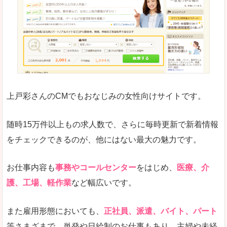
求人の掲載が少し見づらい印象があります。求人
悪いところ
給与が見た目ですぐにわからないことが多いです
未経験
未経験の求人もあります
上戸彩さんのCMでもおなじみの女性向けサイトです。
詳しい説明
サイト内の検索の人気ワードで英語や中国語などが
人気度
普通のマイナビの方を使っている方が多く、女性
随時15万件以上もの求人数で、さらに毎時更新で新着情報
さまざまな検索機能が充実しており、条件面やこ
をチェックできるのが、他にはない最大の魅力です。
使いやすさ
ただし、求人情報が少し見づらいです。
お仕事内容も
事務やコールセンター
をはじめ、
医療、介
護、工場、軽作業
など幅広いです。
「マイナビ転職女性のおしごと」で「児湯郡西
また雇用形態においても、
正社員、派遣、バイト、パート
米良村」の
等さまざまで、単発や日給制のお仕事もあり、主婦や未経