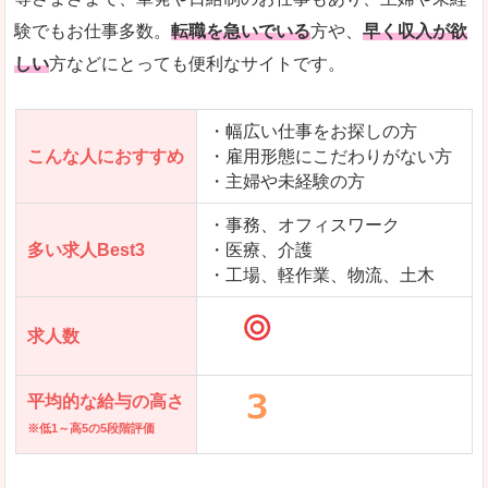
求人を含んだページを見てみる
験でもお仕事多数。
転職を急いでいる
方や、
早く収入が欲
しい
方などにとっても便利なサイトです。
・幅広い仕事をお探しの方
こんな人におすすめ
・雇用形態にこだわりがない方
・主婦や未経験の方
・事務、オフィスワーク
多い求人Best3
・医療、介護
・工場、軽作業、物流、土木
求人数
平均的な給与の高さ
※低1～高5の5段階評価