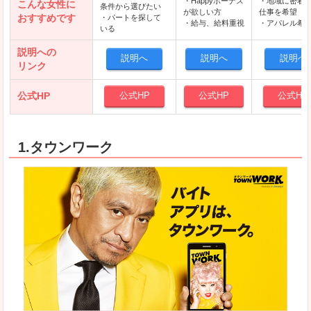
・Happyボーナス
・地域に密着
こんな女性に
条件から選びたい
が欲しい方
仕事を希望
おすすめです
・パートを探して
・給与、給料重視
・アパレル希
いる
説明への
説明へ
説明へ
説明へ
リンク
公式HP
公式HP
公式HP
公式HP
1.タウンワーク