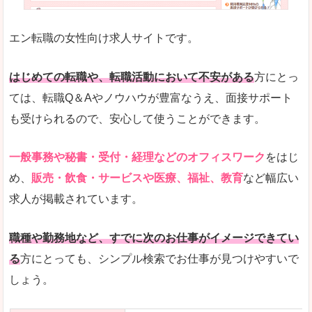
未経験
未経験の求人もあります
エン転職の女性向け求人サイトです。
とにかく、女性ならではの職種の専門性が高いの
また、アパレル・コスメ、エステ・ネイル・美容
はじめての転職や、転職活動において不安がある
方にとっ
詳しい説明
ては、転職Q＆Aやノウハウが豊富なうえ、面接サポート
スマホアプリやソーシャルサービスも充実してお
も受けられるので、安心して使うことができます。
専門性が高いので、これらのお仕事に転職を考え
一般事務や秘書・受付・経理などのオフィスワーク
をはじ
人気度
め、
販売・飲食・サービスや医療、福祉、教育
など幅広い
リクルートグループなので、大手という安心感も
求人が掲載されています。
サイトが華やかで転職へのワクワク感が高まりま
職種や勤務地など、すでに次のお仕事がイメージできてい
使いやすさ
る
方にとっても、シンプル検索でお仕事が見つけやすいで
検索がしやすく、求人詳細にも画像やイラストな
しょう。