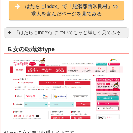
「はたらこindex」で「児湯郡西米良村」の
求人を含んだページを見てみる
「はたらこindex」についてもっと詳しく見てみる
ケタ違いな圧倒的求人数の多さに驚きます！15万
5.女の転職@type
求人が毎時更新されます！（他社求人サイトは週2
良いところ
希望職種の平均時給が瞬時にわかります。アルバ
求人数が多すぎて、逆に絞り込みに悩んだり、迷
悪いところ
雇用形態にもよりますが、給与額に幅があります
未経験
未経験の求人もあります
＠typeの女性向け転職サイトです。