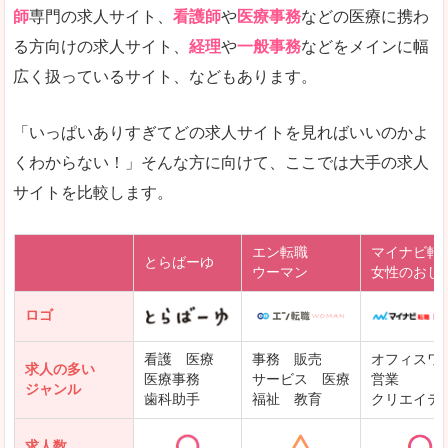
師
専門の求人サイト、
看護師
や
医療事務
などの医療に携わ
る方向けの求人サイト、
経理
や
一般事務
などをメインに幅
広く扱っているサイト、などもあります。
「いっぱいありすぎてどの求人サイトを見ればいいのかよ
くわからない！」そんな方に向けて、ここでは大手の求人
サイトを比較します。
エン転職
マイナビ転
とらばーゆ
ウーマン
女性のおし
ロゴ
看護 医療
事務 販売
オフィスワ
求人の多い
医療事務
サービス 医療
営業
ジャンル
歯科助手
福祉 教育
クリエイテ
求人数