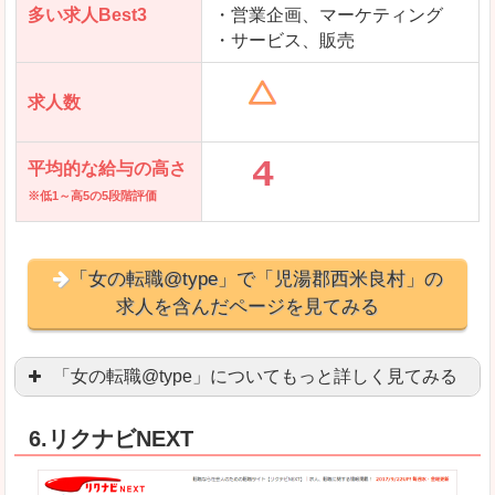
多い求人Best3
・営業企画、マーケティング
・サービス、販売
求人数
平均的な給与の高さ
※低1～高5の5段階評価
「女の転職@type」で「児湯郡西米良村」の
求人を含んだページを見てみる
「女の転職@type」についてもっと詳しく見てみる
女性エンジニアに特化した専門サイト(ページ)
があ
6.リクナビNEXT
正社員求人が約80％、正社員で長く働きたい方に
良いところ