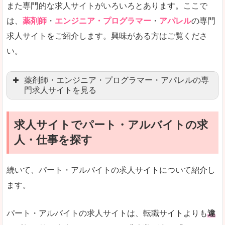
また専門的な求人サイトがいろいろとあります。ここで
未経験
未経験の求人もあります
は、
薬剤師
・
エンジニア・プログラマー
・
アパレル
の専門
求人サイトをご紹介します。興味がある方はご覧くださ
営業職を探している方にとっては、有利なサイト
い。
はじめての転職というよりは、何度か転職を経験
詳しい説明
薬剤師・エンジニア・プログラマー・アパレルの専
検索人気キーワードの上位が「40代」「50代」
門求人サイトを見る
人気度
求人、転職サイトの最大手といってもいいリクル
求人サイトでパート・アルバイトの求
マイナビ薬剤師
文字が大きくて見やすいです。
人・仕事を探す
リクナビ薬剤師
使いやすさ
ファルマスタッフ
また、求人詳細に年代や肩書別などの年収例があ
続いて、パート・アルバイトの求人サイトについて紹介し
薬キャリ(エムスリー)
ます。
ファーマキャリア
メディウェル
「リクナビNEXT」で「児湯郡西米良村」の
パート・アルバイトの求人サイトは、転職サイトよりも
違
求人を含んだページを見てみる