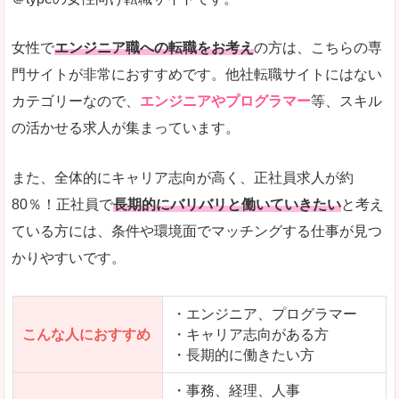
希望する職種の平均時給がすぐにわかるので、給
また、他社転職サイトにはない日払いや週払いと
女性で
エンジニア職への転職をお考え
の方は、こちらの専
詳しい説明
門サイトが非常におすすめです。他社転職サイトにはない
新着案件が続々とアップされるので、転職を急い
カテゴリーなので、
エンジニアやプログラマー
等、スキル
の活かせる求人が集まっています。
女性向けサイトとしては日本最大級、圧倒的求人
人気度
また、全体的にキャリア志向が高く、正社員求人が約
また、上戸彩さんのCMでおなじみなこともあり、
80％！正社員で
長期的にバリバリと働いていきたい
と考え
ている方には、条件や環境面でマッチングする仕事が見つ
全体的にオレンジ色のトーンで、見ていても疲れ
かりやすいです。
使いやすさ
検索条件も充実しており、求人情報がコンパクト
・エンジニア、プログラマー
こんな人におすすめ
・キャリア志向がある方
・長期的に働きたい方
「はたらこindex」で「児湯郡西米良村」の
求人を含んだページを見てみる
・事務、経理、人事