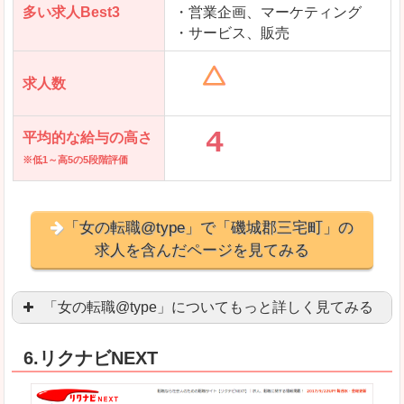
多い求人Best3
・営業企画、マーケティング
・サービス、販売
求人数
平均的な給与の高さ
※低1～高5の5段階評価
「女の転職@type」で「磯城郡三宅町」の
求人を含んだページを見てみる
「女の転職@type」についてもっと詳しく見てみる
女性エンジニアに特化した専門サイト(ページ)
があ
6.リクナビNEXT
正社員求人が約80％、正社員で長く働きたい方に
良いところ