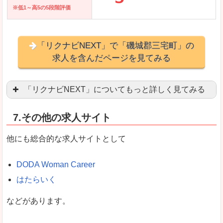
※低1～高5の5段階評価
「リクナビNEXT」で「磯城郡三宅町」の
求人を含んだページを見てみる
「リクナビNEXT」についてもっと詳しく見てみる
営業職を探している方にとっては掲載数も多く、
7.その他の求人サイト
企業側が求める経験、スキルの掲載があり、自分
良いところ
他にも総合的な求人サイトとして
スマートフォンアプリからも転職活動ができます
DODA Woman Career
はたらいく
女性向けに特化していないので、ビジネスライク
などがあります。
悪いところ
女性の転職特集や子育てママ活躍求人などもあり