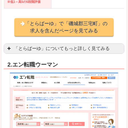
※低1～高5の5段階評価
「とらばーゆ」で「磯城郡三宅町」の
求人を含んだページを見てみる
「とらばーゆ」についてもっと詳しく見てみる
アパレル、コスメ、エステティシャン、ネイリス
2.エン転職ウーマン
スマホアプリやソーシャルアカウントが充実して
良いところ
「ファッション・ブランドページ」という検索が
事務などのオフィスワークを探している方にとっ
悪いところ
専門性が強い部分があるので、逆に一般的なお仕