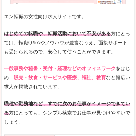
未経験
未経験の求人もあります
エン転職の女性向け求人サイトです。
とにかく、女性ならではの職種の専門性が高いの
また、アパレル・コスメ、エステ・ネイル・美容
はじめての転職や、転職活動において不安がある
方にとっ
詳しい説明
ては、転職Q＆Aやノウハウが豊富なうえ、面接サポート
スマホアプリやソーシャルサービスも充実してお
も受けられるので、安心して使うことができます。
専門性が高いので、これらのお仕事に転職を考え
一般事務や秘書・受付・経理などのオフィスワーク
をはじ
人気度
め、
販売・飲食・サービスや医療、福祉、教育
など幅広い
リクルートグループなので、大手という安心感も
求人が掲載されています。
サイトが華やかで転職へのワクワク感が高まりま
職種や勤務地など、すでに次のお仕事がイメージできてい
使いやすさ
る
方にとっても、シンプル検索でお仕事が見つけやすいで
検索がしやすく、求人詳細にも画像やイラストな
しょう。