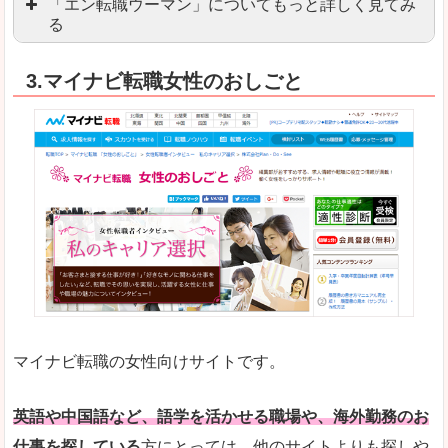
「エン転職ウーマン」についてもっと詳しく見てみ
る
「エン転職」全体としては日本最大級の会員数を
3.マイナビ転職女性のおしごと
職種や勤務地など、すでに次のお仕事がイメージで
良いところ
転職Q＆Aやノウハウが豊富なうえ、面接サポート
求人の掲載数が少ないです。
悪いところ
TOPページからこだわりや条件などをクイックに
未経験
未経験の求人もあります
マイナビ転職の女性向けサイトです。
はじめての転職や、転職活動において不安や心配
詳しい説明
自分でうまく仕事を探せなくても、会員登録をすれ
英語や中国語など、語学を活かせる職場や、海外勤務のお
仕事を探している
方にとっては、他のサイトよりも探しや