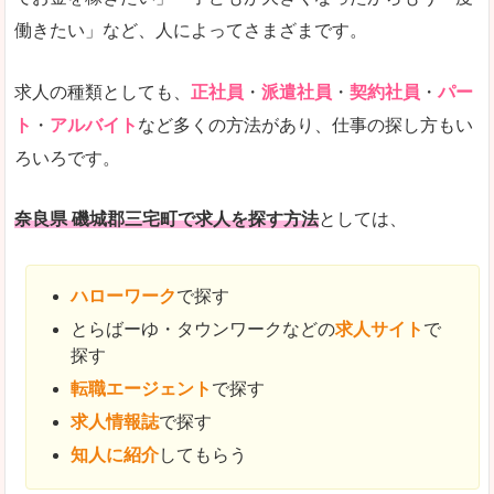
働きたい」など、人によってさまざまです。
求人の種類としても、
正社員
・
派遣社員
・
契約社員
・
パー
ト
・
アルバイト
など多くの方法があり、仕事の探し方もい
ろいろです。
奈良県 磯城郡三宅町で求人を探す方法
としては、
ハローワーク
で探す
とらばーゆ・タウンワークなどの
求人サイト
で
探す
転職エージェント
で探す
求人情報誌
で探す
知人に紹介
してもらう