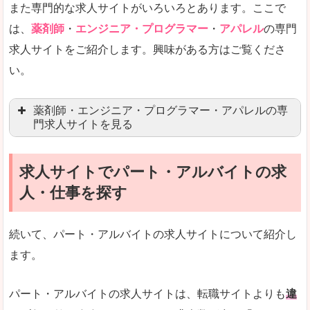
また専門的な求人サイトがいろいろとあります。ここで
未経験
未経験の求人もあります
は、
薬剤師
・
エンジニア・プログラマー
・
アパレル
の専門
求人サイトをご紹介します。興味がある方はご覧くださ
営業職を探している方にとっては、有利なサイト
い。
はじめての転職というよりは、何度か転職を経験
詳しい説明
薬剤師・エンジニア・プログラマー・アパレルの専
検索人気キーワードの上位が「40代」「50代」
門求人サイトを見る
人気度
求人、転職サイトの最大手といってもいいリクル
求人サイトでパート・アルバイトの求
マイナビ薬剤師
文字が大きくて見やすいです。
人・仕事を探す
リクナビ薬剤師
使いやすさ
ファルマスタッフ
また、求人詳細に年代や肩書別などの年収例があ
続いて、パート・アルバイトの求人サイトについて紹介し
薬キャリ(エムスリー)
ます。
ファーマキャリア
メディウェル
「リクナビNEXT」で「磯城郡三宅町」の
パート・アルバイトの求人サイトは、転職サイトよりも
違
求人を含んだページを見てみる