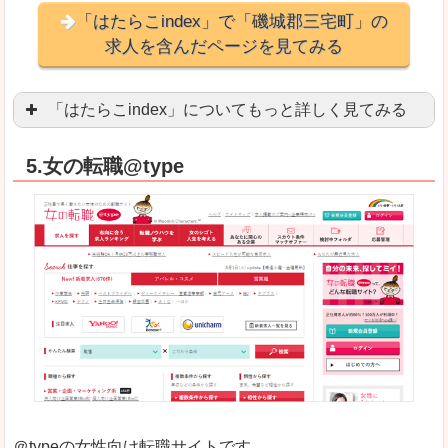
「はたらこindex」で「磯城郡三宅町」の
求人を含んだページを見てみる
「はたらこindex」についてもっと詳しく見てみる
ケタ違いな圧倒的求人数の多さに驚きます！15万
5.女の転職@type
求人が毎時更新されます！（他社求人サイトは週2
良いところ
希望職種の平均時給が瞬時にわかります。アルバ
求人数が多すぎて、逆に絞り込みに悩んだり、迷
悪いところ
雇用形態にもよりますが、給与額に幅があります
未経験
未経験の求人もあります
＠typeの女性向け転職サイトです。