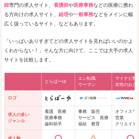
師
専門の求人サイト、
看護師
や
医療事務
などの医療に携わ
る方向けの求人サイト、
経理
や
一般事務
などをメインに幅
広く扱っているサイト、などもあります。
「いっぱいありすぎてどの求人サイトを見ればいいのかよ
くわからない！」そんな方に向けて、ここでは大手の求人
サイトを比較します。
エン転職
マイナビ転
とらばーゆ
ウーマン
女性のおし
ロゴ
看護 医療
事務 販売
オフィスワ
求人の多い
医療事務
サービス 医療
営業
ジャンル
歯科助手
福祉 教育
クリエイテ
求人数