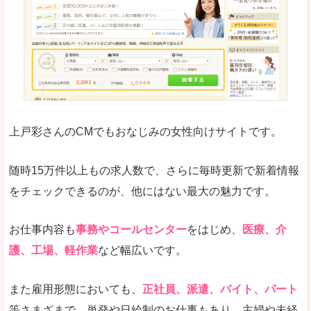
求人の掲載が少し見づらい印象があります。求人
悪いところ
給与が見た目ですぐにわからないことが多いです
未経験
未経験の求人もあります
上戸彩さんのCMでもおなじみの女性向けサイトです。
詳しい説明
サイト内の検索の人気ワードで英語や中国語などが
人気度
普通のマイナビの方を使っている方が多く、女性
随時15万件以上もの求人数で、さらに毎時更新で新着情報
さまざまな検索機能が充実しており、条件面やこ
をチェックできるのが、他にはない最大の魅力です。
使いやすさ
ただし、求人情報が少し見づらいです。
お仕事内容も
事務やコールセンター
をはじめ、
医療、介
護、工場、軽作業
など幅広いです。
「マイナビ転職女性のおしごと」で「磯城郡三
また雇用形態においても、
正社員、派遣、バイト、パート
宅町」の
等さまざまで、単発や日給制のお仕事もあり、主婦や未経