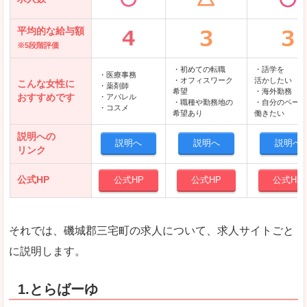
平均的な給与額
※5段階評価
・初めての転職
・語学を
・医療事務
・オフィスワーク
活かしたい
こんな女性に
・薬剤師
希望
・海外勤務
おすすめです
・アパレル
・職種や勤務地の
・自分のペース
・コスメ
希望あり
働きたい
説明への
説明へ
説明へ
説明へ
リンク
公式HP
公式HP
公式HP
公式HP
それでは、磯城郡三宅町の求人について、求人サイトごと
に説明します。
1.とらばーゆ