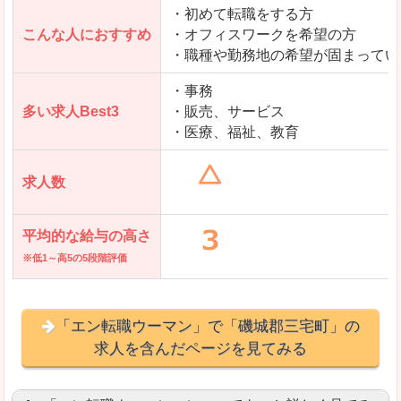
・初めて転職をする方
「とらばーゆ」で「磯城郡三宅町」の
こんな人におすすめ
・オフィスワークを希望の方
求人を含んだページを見てみる
・職種や勤務地の希望が固まってい
・事務
多い求人Best3
・販売、サービス
・医療、福祉、教育
求人数
平均的な給与の高さ
※低1～高5の5段階評価
「エン転職ウーマン」で「磯城郡三宅町」の
求人を含んだページを見てみる