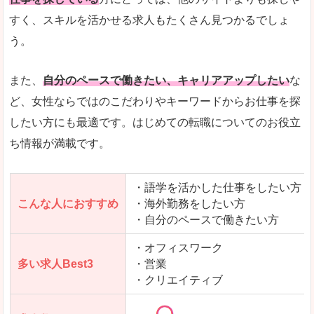
人気度
「エン転職」全体として、会員数がとても多い印
すく、スキルを活かせる求人もたくさん見つかるでしょ
う。
サイトがやさしいピンク色で威圧感がなく、心地
使いやすさ
多少検索しづらいのですが、掲載情報はパッと目
また、
自分のペースで働きたい、キャリアアップしたい
な
ど、女性ならではのこだわりやキーワードからお仕事を探
したい方にも最適です。はじめての転職についてのお役立
ち情報が満載です。
「エン転職ウーマン」で「磯城郡三宅町」の
求人を含んだページを見てみる
・語学を活かした仕事をしたい方
こんな人におすすめ
・海外勤務をしたい方
・自分のペースで働きたい方
・オフィスワーク
多い求人Best3
・営業
・クリエイティブ