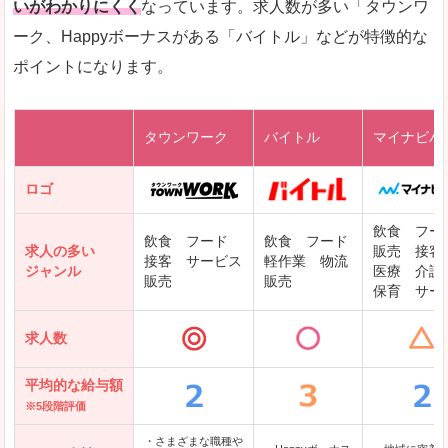
いがわかりにくく
なっています。求人数が多い「タウンワ
ーク、Happyボーナスがある「バイトル」などが特徴的な
レバテックキャリア
ポイントになります。
ギークリー(Geekly)
Green
タウンワーク
バイトル
マイナビバ
DODAエンジニア IT
パソナテック
ロゴ
IT転職ナビ
飲食 フー
飲食 フード
飲食 フード
求人の多い
販売 接客
接客 サービス
軽作業 物流
ジャンル
医療 介護
販売
販売
保育 サー
クリーデンス
求人数
テンプスタッフ
アパレル転職なび
平均的な給与額
※5段階評価
・さまざまな職種や