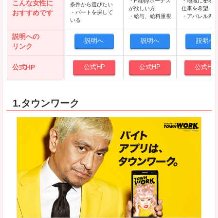
・Happyボーナス
・地域に密着
こんな女性に
条件から選びたい
が欲しい方
仕事を希望
おすすめです
・パートを探して
・給与、給料重視
・アパレル希
いる
説明への
説明へ
説明へ
説明へ
リンク
公式HP
公式HP
公式HP
公式HP
1.タウンワーク