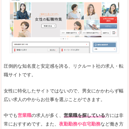
働く女のワーク＆ライフマガジン「woman ty
求人の掲載数が少ないです。
悪いところ
求人の掲載情報の文字が小さめで、少し見づらい
未経験
未経験の求人もあります
圧倒的な知名度と安定感を誇る、リクルート社の求人・転
女性でエンジニア職への転職をお考えの方は、こ
職サイトです。
詳しい説明
全体的にキャリア志向が高く、正社員で長く働い
女性に特化したサイトではないので、男女にかかわらず幅
エンジニア職の求人においては、ほかにない専門
広い求人の中からお仕事を選ぶことができます。
人気度
コンテンツや求人内容の掲載なんかを見ていても
中でも
営業職
の求人が多く、
営業職を探している
方には非
常におすすめです。また、
夜勤勤務や在宅勤務
など働き方