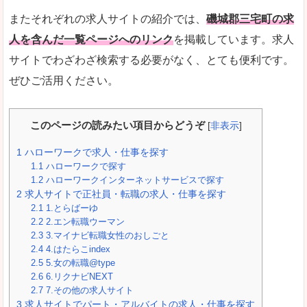
またそれぞれの求人サイトの紹介では、
磯城郡三宅町の求
人を含んだ一覧ページへのリンク
を掲載しています。求人
サイトでわざわざ検索する必要がなく、とても便利です。
ぜひご活用ください。
このページの読みたい項目からどうぞ
[
非表示
]
1
ハローワークで求人・仕事を探す
1.1
ハローワークで探す
1.2
ハローワークインターネットサービスで探す
2
求人サイトで正社員・転職の求人・仕事を探す
2.1
1.とらばーゆ
2.2
2.エン転職ウーマン
2.3
3.マイナビ転職女性のおしごと
2.4
4.はたらこindex
2.5
5.女の転職@type
2.6
6.リクナビNEXT
2.7
7.その他の求人サイト
3
求人サイトでパート・アルバイトの求人・仕事を探す