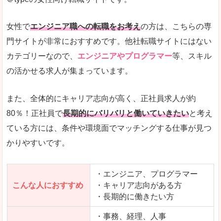
希望する職種の平均時給がすぐにわかるので、給
また、他社転職サイトにはない日払いや週払いと
女性で
エンジニア職への転職をお考え
の方は、こちらの専
詳しい説明
門サイトが非常におすすめです。他社転職サイトにはない
新着案件が続々とアップされるので、転職を急い
カテゴリーなので、
エンジニアやプログラマー
等、スキル
の活かせる求人が集まっています。
女性向けサイトとしては日本最大級、圧倒的求人
人気度
また、全体的にキャリア志向が高く、正社員求人が約
また、上戸彩さんのCMでおなじみなこともあり、
80％！正社員で
長期的にバリバリと働いていきたい
と考え
ている方には、条件や環境面でマッチングする仕事が見つ
全体的にオレンジ色のトーンで、見ていても疲れ
かりやすいです。
使いやすさ
検索条件も充実しており、求人情報がコンパクト
・エンジニア、プログラマー
こんな人におすすめ
・キャリア志向がある方
・長期的に働きたい方
「はたらこindex」で「磯城郡三宅町」の
求人を含んだページを見てみる
・事務、経理、人事