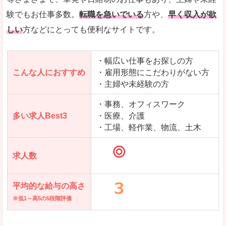
求人を含んだページを見てみる
験でもお仕事多数。
転職を急いでいる
方や、
早く収入が欲
しい
方などにとっても便利なサイトです。
・幅広い仕事をお探しの方
こんな人におすすめ
・雇用形態にこだわりがない方
・主婦や未経験の方
・事務、オフィスワーク
多い求人Best3
・医療、介護
・工場、軽作業、物流、土木
求人数
平均的な給与の高さ
※低1～高5の5段階評価