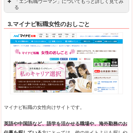
「エン転職ウーマン」についてもっと詳しく見てみ
る
「エン転職」全体としては日本最大級の会員数を
3.マイナビ転職女性のおしごと
職種や勤務地など、すでに次のお仕事がイメージで
良いところ
転職Q＆Aやノウハウが豊富なうえ、面接サポート
求人の掲載数が少ないです。
悪いところ
TOPページからこだわりや条件などをクイックに
未経験
未経験の求人もあります
マイナビ転職の女性向けサイトです。
はじめての転職や、転職活動において不安や心配
詳しい説明
自分でうまく仕事を探せなくても、会員登録をすれ
英語や中国語など、語学を活かせる職場や、海外勤務のお
仕事を探している
方にとっては、他のサイトよりも探しや