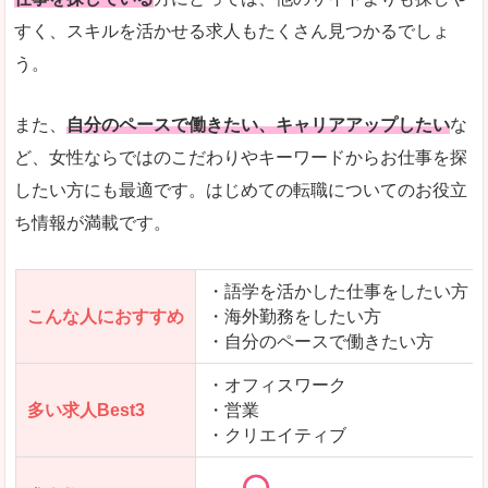
人気度
「エン転職」全体として、会員数がとても多い印
すく、スキルを活かせる求人もたくさん見つかるでしょ
う。
サイトがやさしいピンク色で威圧感がなく、心地
使いやすさ
多少検索しづらいのですが、掲載情報はパッと目
また、
自分のペースで働きたい、キャリアアップしたい
な
ど、女性ならではのこだわりやキーワードからお仕事を探
したい方にも最適です。はじめての転職についてのお役立
ち情報が満載です。
「エン転職ウーマン」で「岩船郡粟島浦村」の
求人を含んだページを見てみる
・語学を活かした仕事をしたい方
こんな人におすすめ
・海外勤務をしたい方
・自分のペースで働きたい方
・オフィスワーク
多い求人Best3
・営業
・クリエイティブ