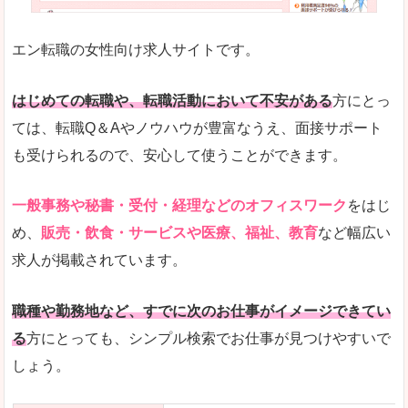
未経験
未経験の求人もあります
エン転職の女性向け求人サイトです。
とにかく、女性ならではの職種の専門性が高いの
また、アパレル・コスメ、エステ・ネイル・美容
はじめての転職や、転職活動において不安がある
方にとっ
詳しい説明
ては、転職Q＆Aやノウハウが豊富なうえ、面接サポート
スマホアプリやソーシャルサービスも充実してお
も受けられるので、安心して使うことができます。
専門性が高いので、これらのお仕事に転職を考え
一般事務や秘書・受付・経理などのオフィスワーク
をはじ
人気度
め、
販売・飲食・サービスや医療、福祉、教育
など幅広い
リクルートグループなので、大手という安心感も
求人が掲載されています。
サイトが華やかで転職へのワクワク感が高まりま
職種や勤務地など、すでに次のお仕事がイメージできてい
使いやすさ
る
方にとっても、シンプル検索でお仕事が見つけやすいで
検索がしやすく、求人詳細にも画像やイラストな
しょう。