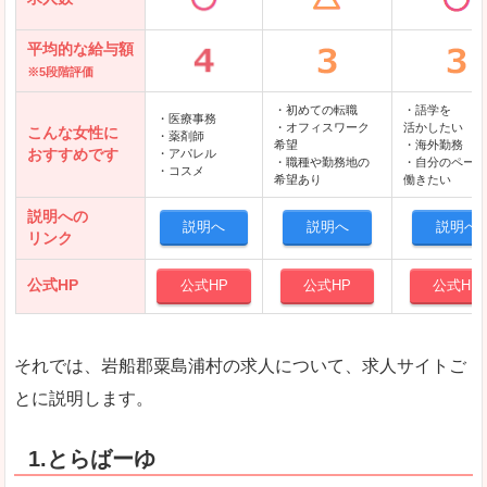
平均的な給与額
※5段階評価
・初めての転職
・語学を
・医療事務
・オフィスワーク
活かしたい
こんな女性に
・薬剤師
希望
・海外勤務
おすすめです
・アパレル
・職種や勤務地の
・自分のペース
・コスメ
希望あり
働きたい
説明への
説明へ
説明へ
説明へ
リンク
公式HP
公式HP
公式HP
公式HP
それでは、岩船郡粟島浦村の求人について、求人サイトご
とに説明します。
1.とらばーゆ