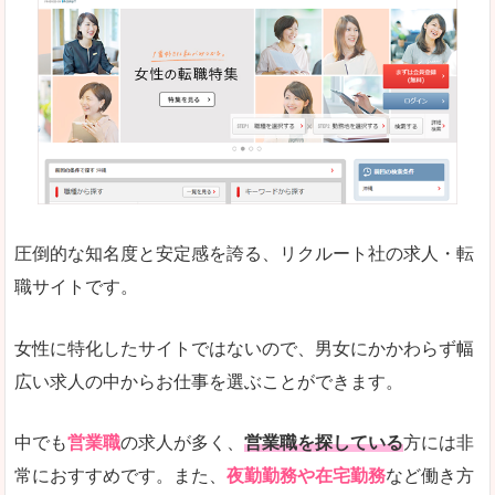
働く女のワーク＆ライフマガジン「woman ty
求人の掲載数が少ないです。
悪いところ
求人の掲載情報の文字が小さめで、少し見づらい
未経験
未経験の求人もあります
圧倒的な知名度と安定感を誇る、リクルート社の求人・転
女性でエンジニア職への転職をお考えの方は、こ
職サイトです。
詳しい説明
全体的にキャリア志向が高く、正社員で長く働い
女性に特化したサイトではないので、男女にかかわらず幅
エンジニア職の求人においては、ほかにない専門
広い求人の中からお仕事を選ぶことができます。
人気度
コンテンツや求人内容の掲載なんかを見ていても
中でも
営業職
の求人が多く、
営業職を探している
方には非
常におすすめです。また、
夜勤勤務や在宅勤務
など働き方