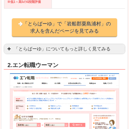
※低1～高5の5段階評価
「とらばーゆ」で「岩船郡粟島浦村」の
求人を含んだページを見てみる
「とらばーゆ」についてもっと詳しく見てみる
アパレル、コスメ、エステティシャン、ネイリス
2.エン転職ウーマン
スマホアプリやソーシャルアカウントが充実して
良いところ
「ファッション・ブランドページ」という検索が
事務などのオフィスワークを探している方にとっ
悪いところ
専門性が強い部分があるので、逆に一般的なお仕