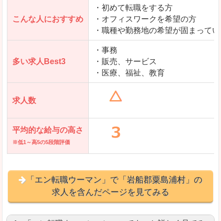
・初めて転職をする方
「とらばーゆ」で「岩船郡粟島浦村」の
こんな人におすすめ
・オフィスワークを希望の方
求人を含んだページを見てみる
・職種や勤務地の希望が固まってい
・事務
多い求人Best3
・販売、サービス
・医療、福祉、教育
求人数
平均的な給与の高さ
※低1～高5の5段階評価
「エン転職ウーマン」で「岩船郡粟島浦村」の
求人を含んだページを見てみる