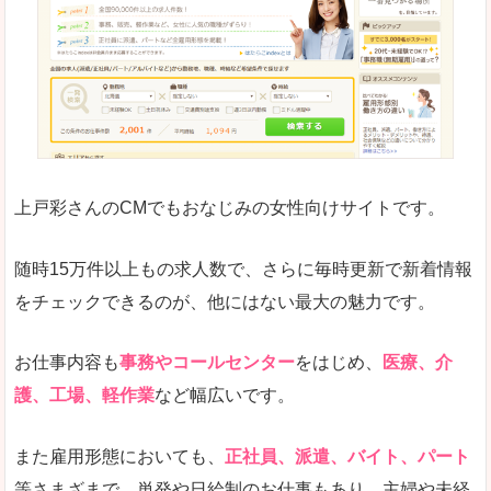
求人の掲載が少し見づらい印象があります。求人
悪いところ
給与が見た目ですぐにわからないことが多いです
未経験
未経験の求人もあります
上戸彩さんのCMでもおなじみの女性向けサイトです。
詳しい説明
サイト内の検索の人気ワードで英語や中国語などが
人気度
普通のマイナビの方を使っている方が多く、女性
随時15万件以上もの求人数で、さらに毎時更新で新着情報
さまざまな検索機能が充実しており、条件面やこ
をチェックできるのが、他にはない最大の魅力です。
使いやすさ
ただし、求人情報が少し見づらいです。
お仕事内容も
事務やコールセンター
をはじめ、
医療、介
護、工場、軽作業
など幅広いです。
「マイナビ転職女性のおしごと」で「岩船郡粟
また雇用形態においても、
正社員、派遣、バイト、パート
島浦村」の
等さまざまで、単発や日給制のお仕事もあり、主婦や未経