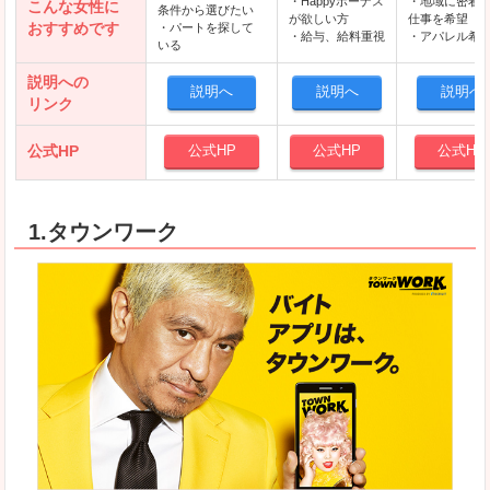
・Happyボーナス
・地域に密着
こんな女性に
条件から選びたい
が欲しい方
仕事を希望
おすすめです
・パートを探して
・給与、給料重視
・アパレル希
いる
説明への
説明へ
説明へ
説明へ
リンク
公式HP
公式HP
公式HP
公式HP
1.タウンワーク