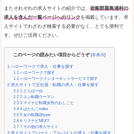
またそれぞれの求人サイトの紹介では、
岩船郡粟島浦村の
求人を含んだ一覧ページへのリンク
を掲載しています。求
人サイトでわざわざ検索する必要がなく、とても便利で
す。ぜひご活用ください。
このページの読みたい項目からどうぞ
[
非表示
]
1
ハローワークで求人・仕事を探す
1.1
ハローワークで探す
1.2
ハローワークインターネットサービスで探す
2
求人サイトで正社員・転職の求人・仕事を探す
2.1
1.とらばーゆ
2.2
2.エン転職ウーマン
2.3
3.マイナビ転職女性のおしごと
2.4
4.はたらこindex
2.5
5.女の転職@type
2.6
6.リクナビNEXT
2.7
7.その他の求人サイト
3
求人サイトでパート・アルバイトの求人・仕事を探す