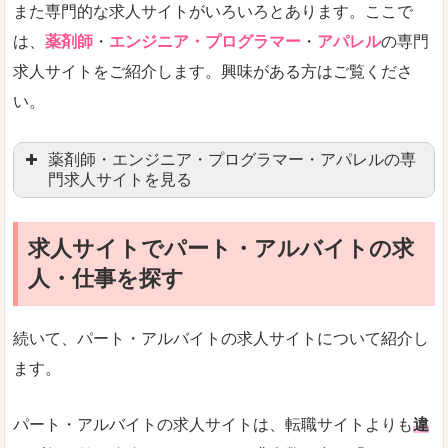
また専門的な求人サイトがいろいろとあります。ここで
未経験
未経験の求人もあります
は、
薬剤師
・
エンジニア・プログラマー
・
アパレル
の専門
求人サイトをご紹介します。興味がある方はご覧くださ
営業職を探している方にとっては、有利なサイト
い。
はじめての転職というよりは、何度か転職を経験
詳しい説明
薬剤師・エンジニア・プログラマー・アパレルの専
検索人気キーワードの上位が「40代」「50代」
門求人サイトを見る
人気度
求人、転職サイトの最大手といってもいいリクル
求人サイトでパート・アルバイトの求
マイナビ薬剤師
文字が大きくて見やすいです。
人・仕事を探す
リクナビ薬剤師
使いやすさ
ファルマスタッフ
また、求人詳細に年代や肩書別などの年収例があ
続いて、パート・アルバイトの求人サイトについて紹介し
薬キャリ(エムスリー)
ます。
ファーマキャリア
メディウェル
「リクナビNEXT」で「岩船郡粟島浦村」の
パート・アルバイトの求人サイトは、転職サイトよりも
違
求人を含んだページを見てみる