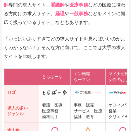
師
専門の求人サイト、
看護師
や
医療事務
などの医療に携わ
る方向けの求人サイト、
経理
や
一般事務
などをメインに幅
広く扱っているサイト、などもあります。
「いっぱいありすぎてどの求人サイトを見ればいいのかよ
くわからない！」そんな方に向けて、ここでは大手の求人
サイトを比較します。
エン転職
マイナビ転
とらばーゆ
ウーマン
女性のおし
ロゴ
看護 医療
事務 販売
オフィスワ
求人の多い
医療事務
サービス 医療
営業
ジャンル
歯科助手
福祉 教育
クリエイテ
求人数