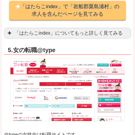
「はたらこindex」で「岩船郡粟島浦村」の
求人を含んだページを見てみる
「はたらこindex」についてもっと詳しく見てみる
ケタ違いな圧倒的求人数の多さに驚きます！15万
5.女の転職@type
求人が毎時更新されます！（他社求人サイトは週2
良いところ
希望職種の平均時給が瞬時にわかります。アルバ
求人数が多すぎて、逆に絞り込みに悩んだり、迷
悪いところ
雇用形態にもよりますが、給与額に幅があります
未経験
未経験の求人もあります
＠typeの女性向け転職サイトです。