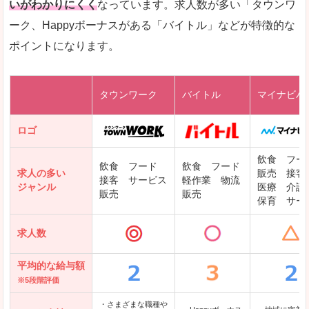
いがわかりにくく
なっています。求人数が多い「タウンワ
ーク、Happyボーナスがある「バイトル」などが特徴的な
レバテックキャリア
ポイントになります。
ギークリー(Geekly)
Green
タウンワーク
バイトル
マイナビバ
DODAエンジニア IT
パソナテック
ロゴ
IT転職ナビ
飲食 フー
飲食 フード
飲食 フード
求人の多い
販売 接客
接客 サービス
軽作業 物流
ジャンル
医療 介護
販売
販売
保育 サー
クリーデンス
求人数
テンプスタッフ
アパレル転職なび
平均的な給与額
※5段階評価
・さまざまな職種や