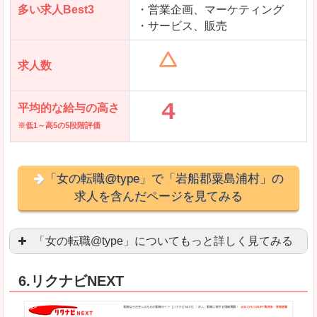
多い求人Best3
・営業企画、マーケティング
・サービス、販売
求人数
平均的な給与の高さ
※低1～高5の5段階評価
「女の転職@type」で「岩船郡粟島浦村」の
求人を含んだページを見てみる
「女の転職@type」についてもっと詳しく見てみる
女性エンジニアに特化した専門サイト(ページ)
があ
6.リクナビNEXT
正社員求人が約80％、正社員で長く働きたい方に
良いところ