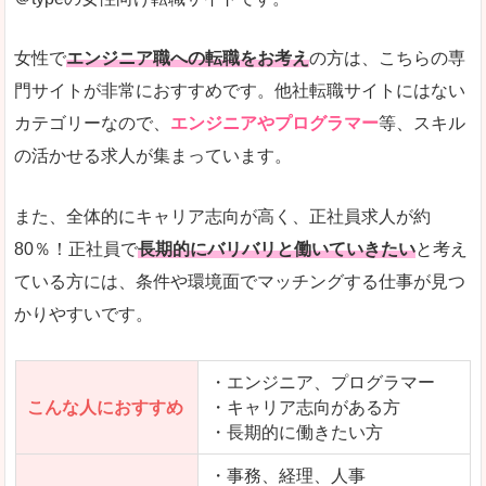
希望する職種の平均時給がすぐにわかるので、給
また、他社転職サイトにはない日払いや週払いと
女性で
エンジニア職への転職をお考え
の方は、こちらの専
詳しい説明
門サイトが非常におすすめです。他社転職サイトにはない
新着案件が続々とアップされるので、転職を急い
カテゴリーなので、
エンジニアやプログラマー
等、スキル
の活かせる求人が集まっています。
女性向けサイトとしては日本最大級、圧倒的求人
人気度
また、全体的にキャリア志向が高く、正社員求人が約
また、上戸彩さんのCMでおなじみなこともあり、
80％！正社員で
長期的にバリバリと働いていきたい
と考え
ている方には、条件や環境面でマッチングする仕事が見つ
全体的にオレンジ色のトーンで、見ていても疲れ
かりやすいです。
使いやすさ
検索条件も充実しており、求人情報がコンパクト
・エンジニア、プログラマー
こんな人におすすめ
・キャリア志向がある方
・長期的に働きたい方
「はたらこindex」で「岩船郡粟島浦村」の
求人を含んだページを見てみる
・事務、経理、人事