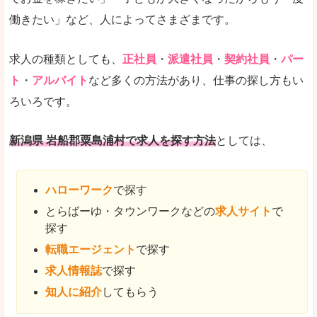
働きたい」など、人によってさまざまです。
求人の種類としても、
正社員
・
派遣社員
・
契約社員
・
パー
ト
・
アルバイト
など多くの方法があり、仕事の探し方もい
ろいろです。
新潟県 岩船郡粟島浦村で求人を探す方法
としては、
ハローワーク
で探す
とらばーゆ・タウンワークなどの
求人サイト
で
探す
転職エージェント
で探す
求人情報誌
で探す
知人に紹介
してもらう