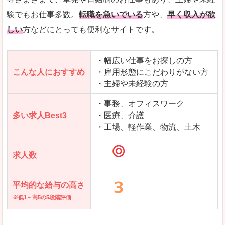
求人を含んだページを見てみる
験でもお仕事多数。
転職を急いでいる
方や、
早く収入が欲
しい
方などにとっても便利なサイトです。
・幅広い仕事をお探しの方
こんな人におすすめ
・雇用形態にこだわりがない方
・主婦や未経験の方
・事務、オフィスワーク
多い求人Best3
・医療、介護
・工場、軽作業、物流、土木
求人数
平均的な給与の高さ
※低1～高5の5段階評価