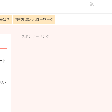
額は？
管轄地域とハローワーク
スポンサーリンク
ート
もい