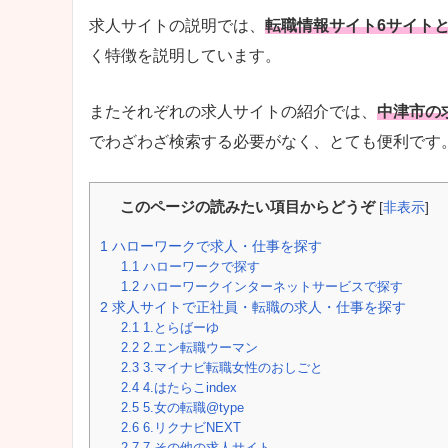
求人サイトの説明では、
転職情報サイト6サイト
く特徴を説明しています。
またそれぞれの求人サイトの紹介では、
中津市の
でわざわざ検索する必要がなく、とても便利です
このページの読みたい項目からどうぞ
[
非表示
]
1
ハローワークで求人・仕事を探す
1.1
ハローワークで探す
1.2
ハローワークインターネットサービスで探す
2
求人サイトで正社員・転職の求人・仕事を探す
2.1
1.とらばーゆ
2.2
2.エン転職ウーマン
2.3
3.マイナビ転職女性のおしごと
2.4
4.はたらこindex
2.5
5.女の転職@type
2.6
6.リクナビNEXT
2.7
7.その他の求人サイト