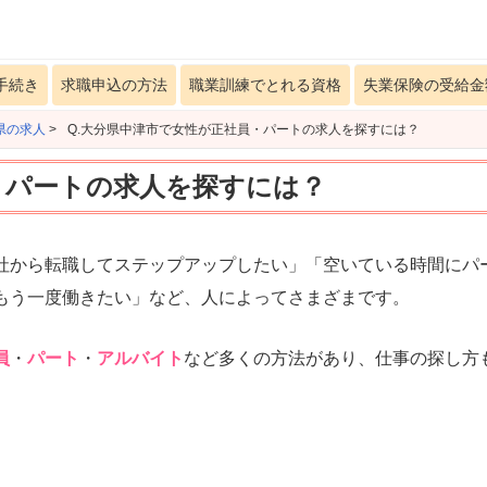
手続き
求職申込の方法
職業訓練でとれる資格
失業保険の受給金
県の求人
>
Q.大分県中津市で女性が正社員・パートの求人を探すには？
・パートの求人を探すには？
社から転職してステップアップしたい」「空いている時間にパ
もう一度働きたい」など、人によってさまざまです。
員
・
パート
・
アルバイト
など多くの方法があり、仕事の探し方