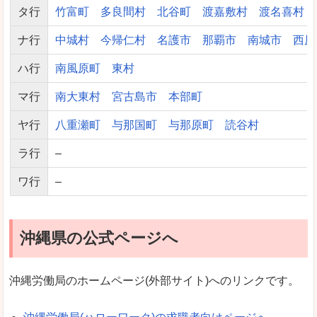
タ行
竹富町
多良間村
北谷町
渡嘉敷村
渡名喜村
ナ行
中城村
今帰仁村
名護市
那覇市
南城市
西原
ハ行
南風原町
東村
マ行
南大東村
宮古島市
本部町
ヤ行
八重瀬町
与那国町
与那原町
読谷村
ラ行
–
ワ行
–
沖縄県の公式ページへ
沖縄労働局のホームページ(外部サイト)へのリンクです。