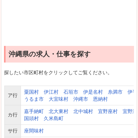
沖縄県の求人・仕事を探す
探したい市区町村をクリックしてご覧ください。
粟国村
伊江村
石垣市
伊是名村
糸満市
伊平
ア行
うるま市
大宜味村
沖縄市
恩納村
嘉手納町
北大東村
北中城村
宜野座村
宜野湾
カ行
国頭村
久米島町
サ行
座間味村