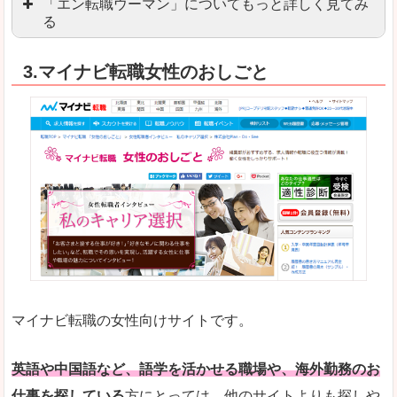
「エン転職ウーマン」についてもっと詳しく見てみ
る
「エン転職」全体としては日本最大級の会員数を
3.マイナビ転職女性のおしごと
職種や勤務地など、すでに次のお仕事がイメージで
良いところ
転職Q＆Aやノウハウが豊富なうえ、面接サポート
求人の掲載数が少ないです。
悪いところ
TOPページからこだわりや条件などをクイックに
未経験
未経験の求人もあります
マイナビ転職の女性向けサイトです。
はじめての転職や、転職活動において不安や心配
詳しい説明
自分でうまく仕事を探せなくても、会員登録をすれ
英語や中国語など、語学を活かせる職場や、海外勤務のお
仕事を探している
方にとっては、他のサイトよりも探しや