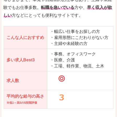
求人を含んだページを見てみる
験でもお仕事多数。
転職を急いでいる
方や、
早く収入が欲
しい
方などにとっても便利なサイトです。
・幅広い仕事をお探しの方
こんな人におすすめ
・雇用形態にこだわりがない方
・主婦や未経験の方
・事務、オフィスワーク
多い求人Best3
・医療、介護
・工場、軽作業、物流、土木
求人数
平均的な給与の高さ
※低1～高5の5段階評価