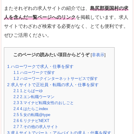
またそれぞれの求人サイトの紹介では、
島尻郡粟国村の求
人を含んだ一覧ページへのリンク
を掲載しています。求人
サイトでわざわざ検索する必要がなく、とても便利です。
ぜひご活用ください。
このページの読みたい項目からどうぞ
[
非表示
]
1
ハローワークで求人・仕事を探す
1.1
ハローワークで探す
1.2
ハローワークインターネットサービスで探す
2
求人サイトで正社員・転職の求人・仕事を探す
2.1
1.とらばーゆ
2.2
2.エン転職ウーマン
2.3
3.マイナビ転職女性のおしごと
2.4
4.はたらこindex
2.5
5.女の転職@type
2.6
6.リクナビNEXT
2.7
7.その他の求人サイト
3
求人サイトでパート・アルバイトの求人・仕事を探す