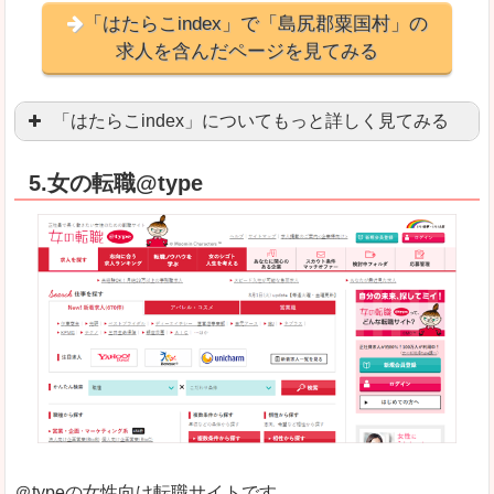
「はたらこindex」で「島尻郡粟国村」の
求人を含んだページを見てみる
「はたらこindex」についてもっと詳しく見てみる
ケタ違いな圧倒的求人数の多さに驚きます！15万
5.女の転職@type
求人が毎時更新されます！（他社求人サイトは週2
良いところ
希望職種の平均時給が瞬時にわかります。アルバ
求人数が多すぎて、逆に絞り込みに悩んだり、迷
悪いところ
雇用形態にもよりますが、給与額に幅があります
未経験
未経験の求人もあります
＠typeの女性向け転職サイトです。