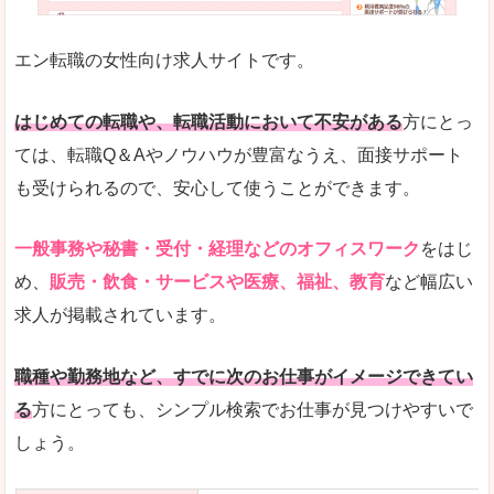
未経験
未経験の求人もあります
エン転職の女性向け求人サイトです。
とにかく、女性ならではの職種の専門性が高いの
また、アパレル・コスメ、エステ・ネイル・美容
はじめての転職や、転職活動において不安がある
方にとっ
詳しい説明
ては、転職Q＆Aやノウハウが豊富なうえ、面接サポート
スマホアプリやソーシャルサービスも充実してお
も受けられるので、安心して使うことができます。
専門性が高いので、これらのお仕事に転職を考え
一般事務や秘書・受付・経理などのオフィスワーク
をはじ
人気度
め、
販売・飲食・サービスや医療、福祉、教育
など幅広い
リクルートグループなので、大手という安心感も
求人が掲載されています。
サイトが華やかで転職へのワクワク感が高まりま
職種や勤務地など、すでに次のお仕事がイメージできてい
使いやすさ
る
方にとっても、シンプル検索でお仕事が見つけやすいで
検索がしやすく、求人詳細にも画像やイラストな
しょう。