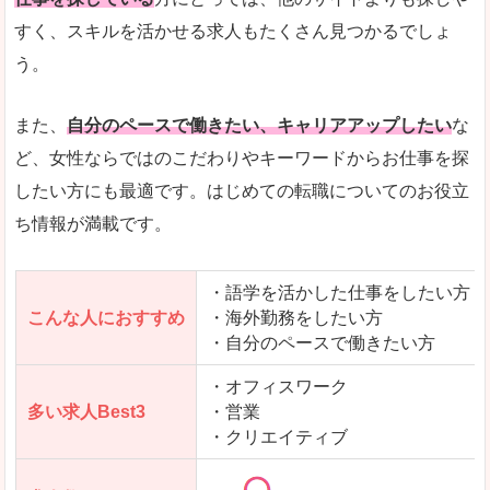
人気度
「エン転職」全体として、会員数がとても多い印
すく、スキルを活かせる求人もたくさん見つかるでしょ
う。
サイトがやさしいピンク色で威圧感がなく、心地
使いやすさ
多少検索しづらいのですが、掲載情報はパッと目
また、
自分のペースで働きたい、キャリアアップしたい
な
ど、女性ならではのこだわりやキーワードからお仕事を探
したい方にも最適です。はじめての転職についてのお役立
ち情報が満載です。
「エン転職ウーマン」で「島尻郡粟国村」の
求人を含んだページを見てみる
・語学を活かした仕事をしたい方
こんな人におすすめ
・海外勤務をしたい方
・自分のペースで働きたい方
・オフィスワーク
多い求人Best3
・営業
・クリエイティブ