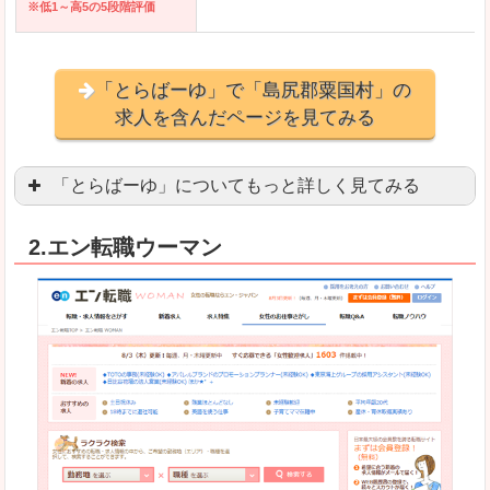
※低1～高5の5段階評価
「とらばーゆ」で「島尻郡粟国村」の
求人を含んだページを見てみる
「とらばーゆ」についてもっと詳しく見てみる
アパレル、コスメ、エステティシャン、ネイリス
2.エン転職ウーマン
スマホアプリやソーシャルアカウントが充実して
良いところ
「ファッション・ブランドページ」という検索が
事務などのオフィスワークを探している方にとっ
悪いところ
専門性が強い部分があるので、逆に一般的なお仕