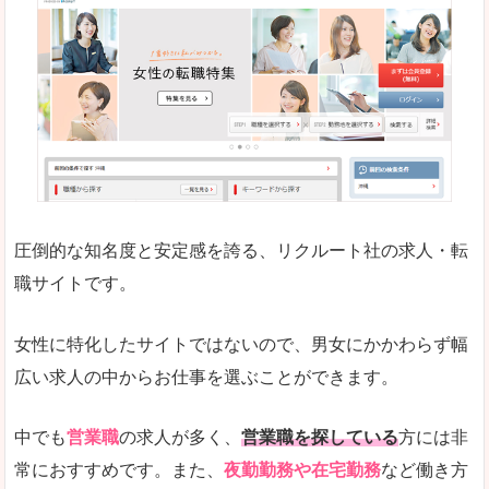
働く女のワーク＆ライフマガジン「woman ty
求人の掲載数が少ないです。
悪いところ
求人の掲載情報の文字が小さめで、少し見づらい
未経験
未経験の求人もあります
圧倒的な知名度と安定感を誇る、リクルート社の求人・転
女性でエンジニア職への転職をお考えの方は、こ
職サイトです。
詳しい説明
全体的にキャリア志向が高く、正社員で長く働い
女性に特化したサイトではないので、男女にかかわらず幅
エンジニア職の求人においては、ほかにない専門
広い求人の中からお仕事を選ぶことができます。
人気度
コンテンツや求人内容の掲載なんかを見ていても
中でも
営業職
の求人が多く、
営業職を探している
方には非
常におすすめです。また、
夜勤勤務や在宅勤務
など働き方