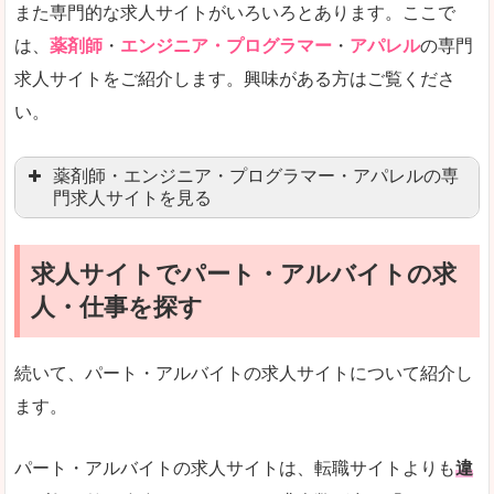
また専門的な求人サイトがいろいろとあります。ここで
未経験
未経験の求人もあります
は、
薬剤師
・
エンジニア・プログラマー
・
アパレル
の専門
求人サイトをご紹介します。興味がある方はご覧くださ
営業職を探している方にとっては、有利なサイト
い。
はじめての転職というよりは、何度か転職を経験
詳しい説明
薬剤師・エンジニア・プログラマー・アパレルの専
検索人気キーワードの上位が「40代」「50代」
門求人サイトを見る
人気度
求人、転職サイトの最大手といってもいいリクル
求人サイトでパート・アルバイトの求
マイナビ薬剤師
文字が大きくて見やすいです。
人・仕事を探す
リクナビ薬剤師
使いやすさ
ファルマスタッフ
また、求人詳細に年代や肩書別などの年収例があ
続いて、パート・アルバイトの求人サイトについて紹介し
薬キャリ(エムスリー)
ます。
ファーマキャリア
メディウェル
「リクナビNEXT」で「島尻郡粟国村」の
パート・アルバイトの求人サイトは、転職サイトよりも
違
求人を含んだページを見てみる