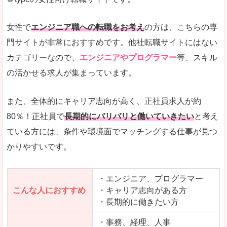
希望する職種の平均時給がすぐにわかるので、給
また、他社転職サイトにはない日払いや週払いと
女性で
エンジニア職への転職をお考え
の方は、こちらの専
詳しい説明
門サイトが非常におすすめです。他社転職サイトにはない
新着案件が続々とアップされるので、転職を急い
カテゴリーなので、
エンジニアやプログラマー
等、スキル
の活かせる求人が集まっています。
女性向けサイトとしては日本最大級、圧倒的求人
人気度
また、全体的にキャリア志向が高く、正社員求人が約
また、上戸彩さんのCMでおなじみなこともあり、
80％！正社員で
長期的にバリバリと働いていきたい
と考え
ている方には、条件や環境面でマッチングする仕事が見つ
全体的にオレンジ色のトーンで、見ていても疲れ
かりやすいです。
使いやすさ
検索条件も充実しており、求人情報がコンパクト
・エンジニア、プログラマー
こんな人におすすめ
・キャリア志向がある方
・長期的に働きたい方
「はたらこindex」で「島尻郡粟国村」の
求人を含んだページを見てみる
・事務、経理、人事