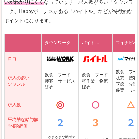
いがわかりにくく
なっています。求人数が多い「タウンワ
ーク、Happyボーナスがある「バイトル」などが特徴的な
レバテックキャリア
ポイントになります。
ギークリー(Geekly)
Green
タウンワーク
バイトル
マイナビバ
DODAエンジニア IT
パソナテック
ロゴ
IT転職ナビ
飲食 フー
飲食 フード
飲食 フード
求人の多い
販売 接客
接客 サービス
軽作業 物流
ジャンル
医療 介護
販売
販売
保育 サー
クリーデンス
求人数
テンプスタッフ
アパレル転職なび
平均的な給与額
※5段階評価
・さまざまな職種や