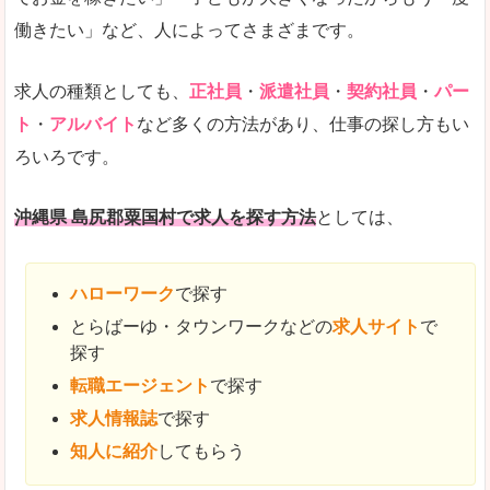
働きたい」など、人によってさまざまです。
求人の種類としても、
正社員
・
派遣社員
・
契約社員
・
パー
ト
・
アルバイト
など多くの方法があり、仕事の探し方もい
ろいろです。
沖縄県 島尻郡粟国村で求人を探す方法
としては、
ハローワーク
で探す
とらばーゆ・タウンワークなどの
求人サイト
で
探す
転職エージェント
で探す
求人情報誌
で探す
知人に紹介
してもらう