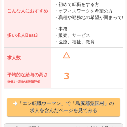
・初めて転職をする方
「とらばーゆ」で「島尻郡粟国村」の
こんな人におすすめ
・オフィスワークを希望の方
求人を含んだページを見てみる
・職種や勤務地の希望が固まってい
・事務
多い求人Best3
・販売、サービス
・医療、福祉、教育
求人数
平均的な給与の高さ
※低1～高5の5段階評価
「エン転職ウーマン」で「島尻郡粟国村」の
求人を含んだページを見てみる