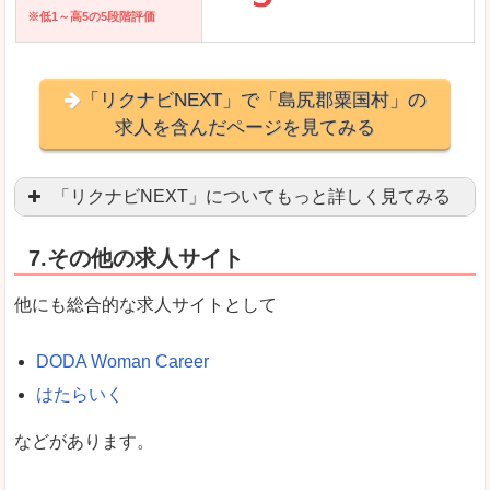
※低1～高5の5段階評価
「リクナビNEXT」で「島尻郡粟国村」の
求人を含んだページを見てみる
「リクナビNEXT」についてもっと詳しく見てみる
営業職を探している方にとっては掲載数も多く、
7.その他の求人サイト
企業側が求める経験、スキルの掲載があり、自分
良いところ
他にも総合的な求人サイトとして
スマートフォンアプリからも転職活動ができます
DODA Woman Career
はたらいく
女性向けに特化していないので、ビジネスライク
などがあります。
悪いところ
女性の転職特集や子育てママ活躍求人などもあり