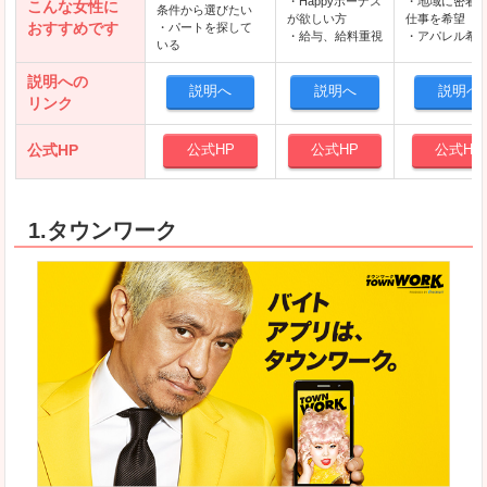
・Happyボーナス
・地域に密着
こんな女性に
条件から選びたい
が欲しい方
仕事を希望
おすすめです
・パートを探して
・給与、給料重視
・アパレル希
いる
説明への
説明へ
説明へ
説明へ
リンク
公式HP
公式HP
公式HP
公式HP
1.タウンワーク