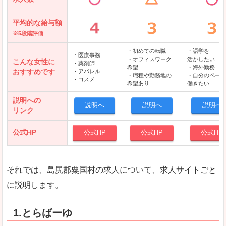
平均的な給与額
※5段階評価
・初めての転職
・語学を
・医療事務
・オフィスワーク
活かしたい
こんな女性に
・薬剤師
希望
・海外勤務
おすすめです
・アパレル
・職種や勤務地の
・自分のペース
・コスメ
希望あり
働きたい
説明への
説明へ
説明へ
説明へ
リンク
公式HP
公式HP
公式HP
公式HP
それでは、島尻郡粟国村の求人について、求人サイトごと
に説明します。
1.とらばーゆ