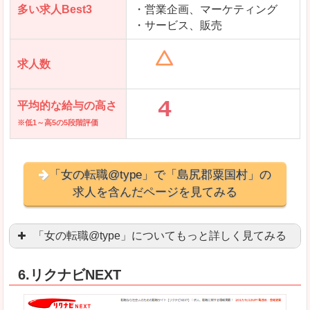
多い求人Best3
・営業企画、マーケティング
・サービス、販売
求人数
平均的な給与の高さ
※低1～高5の5段階評価
「女の転職@type」で「島尻郡粟国村」の
求人を含んだページを見てみる
「女の転職@type」についてもっと詳しく見てみる
女性エンジニアに特化した専門サイト(ページ)
があ
6.リクナビNEXT
正社員求人が約80％、正社員で長く働きたい方に
良いところ