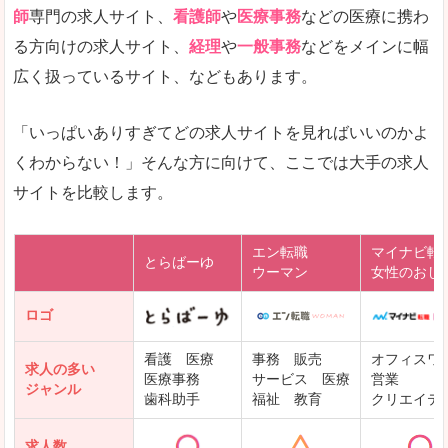
師
専門の求人サイト、
看護師
や
医療事務
などの医療に携わ
る方向けの求人サイト、
経理
や
一般事務
などをメインに幅
広く扱っているサイト、などもあります。
「いっぱいありすぎてどの求人サイトを見ればいいのかよ
くわからない！」そんな方に向けて、ここでは大手の求人
サイトを比較します。
エン転職
マイナビ転
とらばーゆ
ウーマン
女性のおし
ロゴ
看護 医療
事務 販売
オフィスワ
求人の多い
医療事務
サービス 医療
営業
ジャンル
歯科助手
福祉 教育
クリエイテ
求人数