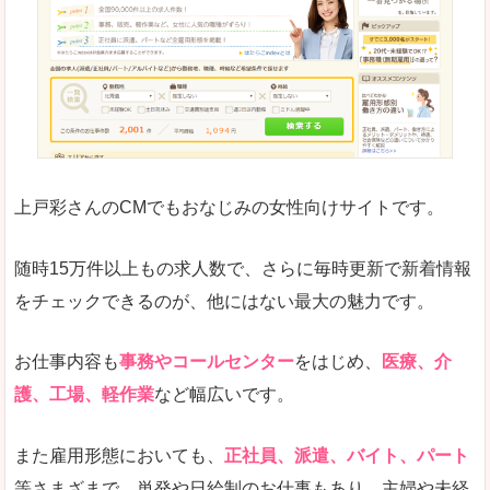
求人の掲載が少し見づらい印象があります。求人
悪いところ
給与が見た目ですぐにわからないことが多いです
未経験
未経験の求人もあります
上戸彩さんのCMでもおなじみの女性向けサイトです。
詳しい説明
サイト内の検索の人気ワードで英語や中国語などが
人気度
普通のマイナビの方を使っている方が多く、女性
随時15万件以上もの求人数で、さらに毎時更新で新着情報
さまざまな検索機能が充実しており、条件面やこ
をチェックできるのが、他にはない最大の魅力です。
使いやすさ
ただし、求人情報が少し見づらいです。
お仕事内容も
事務やコールセンター
をはじめ、
医療、介
護、工場、軽作業
など幅広いです。
「マイナビ転職女性のおしごと」で「島尻郡粟
また雇用形態においても、
正社員、派遣、バイト、パート
国村」の
等さまざまで、単発や日給制のお仕事もあり、主婦や未経