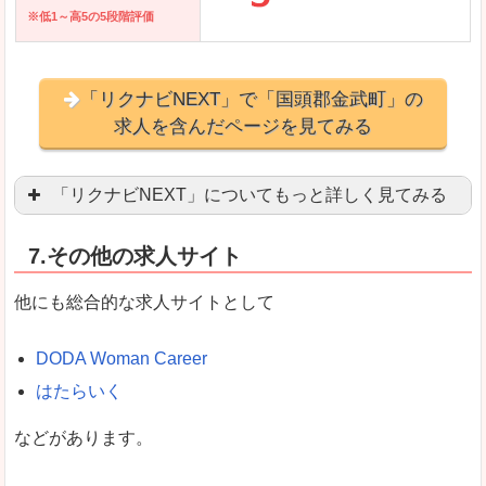
※低1～高5の5段階評価
「リクナビNEXT」で「国頭郡金武町」の
求人を含んだページを見てみる
「リクナビNEXT」についてもっと詳しく見てみる
営業職を探している方にとっては掲載数も多く、
7.その他の求人サイト
企業側が求める経験、スキルの掲載があり、自分
良いところ
他にも総合的な求人サイトとして
スマートフォンアプリからも転職活動ができます
DODA Woman Career
はたらいく
女性向けに特化していないので、ビジネスライク
などがあります。
悪いところ
女性の転職特集や子育てママ活躍求人などもあり