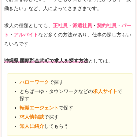
働きたい」など、人によってさまざまです。
求人の種類としても、
正社員
・
派遣社員
・
契約社員
・
パー
ト
・
アルバイト
など多くの方法があり、仕事の探し方もい
ろいろです。
沖縄県 国頭郡金武町で求人を探す方法
としては、
ハローワーク
で探す
とらばーゆ・タウンワークなどの
求人サイト
で
探す
転職エージェント
で探す
求人情報誌
で探す
知人に紹介
してもらう