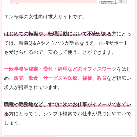
未経験
未経験の求人もあります
エン転職の女性向け求人サイトです。
とにかく、女性ならではの職種の専門性が高いの
また、アパレル・コスメ、エステ・ネイル・美容
はじめての転職や、転職活動において不安がある
方にとっ
詳しい説明
ては、転職Q＆Aやノウハウが豊富なうえ、面接サポート
スマホアプリやソーシャルサービスも充実してお
も受けられるので、安心して使うことができます。
専門性が高いので、これらのお仕事に転職を考え
一般事務や秘書・受付・経理などのオフィスワーク
をはじ
人気度
め、
販売・飲食・サービスや医療、福祉、教育
など幅広い
リクルートグループなので、大手という安心感も
求人が掲載されています。
サイトが華やかで転職へのワクワク感が高まりま
職種や勤務地など、すでに次のお仕事がイメージできてい
使いやすさ
る
方にとっても、シンプル検索でお仕事が見つけやすいで
検索がしやすく、求人詳細にも画像やイラストな
しょう。