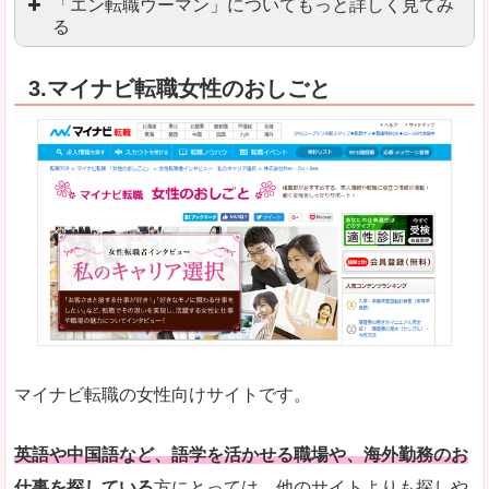
「エン転職ウーマン」についてもっと詳しく見てみ
る
「エン転職」全体としては日本最大級の会員数を
3.マイナビ転職女性のおしごと
職種や勤務地など、すでに次のお仕事がイメージで
良いところ
転職Q＆Aやノウハウが豊富なうえ、面接サポート
求人の掲載数が少ないです。
悪いところ
TOPページからこだわりや条件などをクイックに
未経験
未経験の求人もあります
マイナビ転職の女性向けサイトです。
はじめての転職や、転職活動において不安や心配
詳しい説明
自分でうまく仕事を探せなくても、会員登録をすれ
英語や中国語など、語学を活かせる職場や、海外勤務のお
仕事を探している
方にとっては、他のサイトよりも探しや