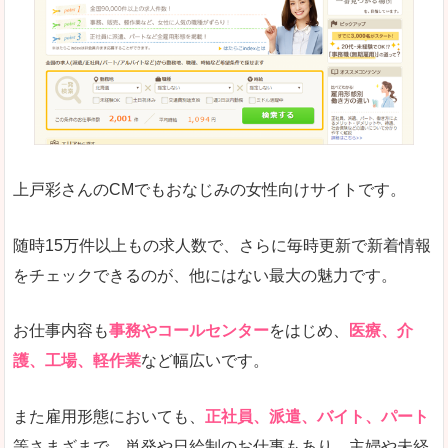
求人の掲載が少し見づらい印象があります。求人
悪いところ
給与が見た目ですぐにわからないことが多いです
未経験
未経験の求人もあります
上戸彩さんのCMでもおなじみの女性向けサイトです。
詳しい説明
サイト内の検索の人気ワードで英語や中国語などが
人気度
普通のマイナビの方を使っている方が多く、女性
随時15万件以上もの求人数で、さらに毎時更新で新着情報
さまざまな検索機能が充実しており、条件面やこ
をチェックできるのが、他にはない最大の魅力です。
使いやすさ
ただし、求人情報が少し見づらいです。
お仕事内容も
事務やコールセンター
をはじめ、
医療、介
護、工場、軽作業
など幅広いです。
「マイナビ転職女性のおしごと」で「国頭郡金
また雇用形態においても、
正社員、派遣、バイト、パート
武町」の
等さまざまで、単発や日給制のお仕事もあり、主婦や未経