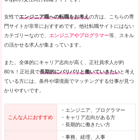
希望する職種の平均時給がすぐにわかるので、給
また、他社転職サイトにはない日払いや週払いと
女性で
エンジニア職への転職をお考え
の方は、こちらの専
詳しい説明
門サイトが非常におすすめです。他社転職サイトにはない
新着案件が続々とアップされるので、転職を急い
カテゴリーなので、
エンジニアやプログラマー
等、スキル
の活かせる求人が集まっています。
女性向けサイトとしては日本最大級、圧倒的求人
人気度
また、全体的にキャリア志向が高く、正社員求人が約
また、上戸彩さんのCMでおなじみなこともあり、
80％！正社員で
長期的にバリバリと働いていきたい
と考え
ている方には、条件や環境面でマッチングする仕事が見つ
全体的にオレンジ色のトーンで、見ていても疲れ
かりやすいです。
使いやすさ
検索条件も充実しており、求人情報がコンパクト
・エンジニア、プログラマー
こんな人におすすめ
・キャリア志向がある方
・長期的に働きたい方
「はたらこindex」で「国頭郡金武町」の
求人を含んだページを見てみる
・事務、経理、人事