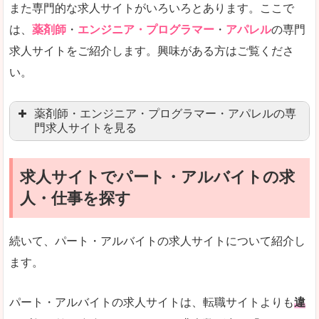
また専門的な求人サイトがいろいろとあります。ここで
未経験
未経験の求人もあります
は、
薬剤師
・
エンジニア・プログラマー
・
アパレル
の専門
求人サイトをご紹介します。興味がある方はご覧くださ
営業職を探している方にとっては、有利なサイト
い。
はじめての転職というよりは、何度か転職を経験
詳しい説明
薬剤師・エンジニア・プログラマー・アパレルの専
検索人気キーワードの上位が「40代」「50代」
門求人サイトを見る
人気度
求人、転職サイトの最大手といってもいいリクル
求人サイトでパート・アルバイトの求
マイナビ薬剤師
文字が大きくて見やすいです。
人・仕事を探す
リクナビ薬剤師
使いやすさ
ファルマスタッフ
また、求人詳細に年代や肩書別などの年収例があ
続いて、パート・アルバイトの求人サイトについて紹介し
薬キャリ(エムスリー)
ます。
ファーマキャリア
メディウェル
「リクナビNEXT」で「国頭郡金武町」の
パート・アルバイトの求人サイトは、転職サイトよりも
違
求人を含んだページを見てみる