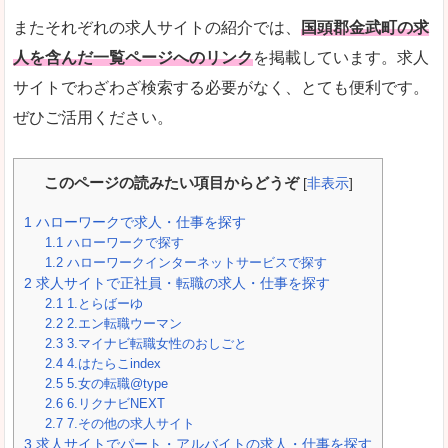
またそれぞれの求人サイトの紹介では、
国頭郡金武町の求
人を含んだ一覧ページへのリンク
を掲載しています。求人
サイトでわざわざ検索する必要がなく、とても便利です。
ぜひご活用ください。
このページの読みたい項目からどうぞ
[
非表示
]
1
ハローワークで求人・仕事を探す
1.1
ハローワークで探す
1.2
ハローワークインターネットサービスで探す
2
求人サイトで正社員・転職の求人・仕事を探す
2.1
1.とらばーゆ
2.2
2.エン転職ウーマン
2.3
3.マイナビ転職女性のおしごと
2.4
4.はたらこindex
2.5
5.女の転職@type
2.6
6.リクナビNEXT
2.7
7.その他の求人サイト
3
求人サイトでパート・アルバイトの求人・仕事を探す