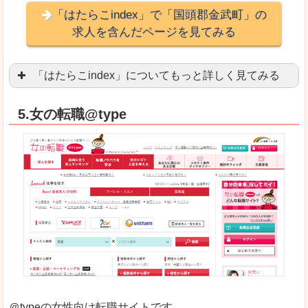
「はたらこindex」で「国頭郡金武町」の
求人を含んだページを見てみる
「はたらこindex」についてもっと詳しく見てみる
ケタ違いな圧倒的求人数の多さに驚きます！15万
5.女の転職@type
求人が毎時更新されます！（他社求人サイトは週2
良いところ
希望職種の平均時給が瞬時にわかります。アルバ
求人数が多すぎて、逆に絞り込みに悩んだり、迷
悪いところ
雇用形態にもよりますが、給与額に幅があります
未経験
未経験の求人もあります
＠typeの女性向け転職サイトです。