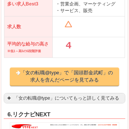
多い求人Best3
・営業企画、マーケティング
・サービス、販売
求人数
平均的な給与の高さ
※低1～高5の5段階評価
「女の転職@type」で「国頭郡金武町」の
求人を含んだページを見てみる
「女の転職@type」についてもっと詳しく見てみる
女性エンジニアに特化した専門サイト(ページ)
があ
6.リクナビNEXT
正社員求人が約80％、正社員で長く働きたい方に
良いところ