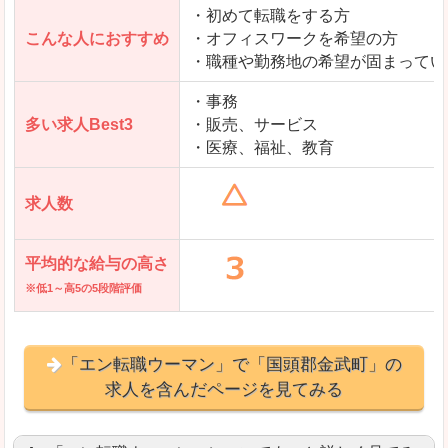
・初めて転職をする方
「とらばーゆ」で「国頭郡金武町」の
こんな人におすすめ
・オフィスワークを希望の方
求人を含んだページを見てみる
・職種や勤務地の希望が固まってい
・事務
多い求人Best3
・販売、サービス
・医療、福祉、教育
求人数
平均的な給与の高さ
※低1～高5の5段階評価
「エン転職ウーマン」で「国頭郡金武町」の
求人を含んだページを見てみる