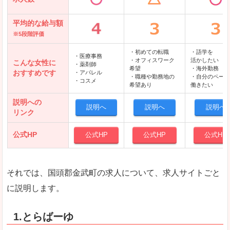
平均的な給与額
※5段階評価
・初めての転職
・語学を
・医療事務
・オフィスワーク
活かしたい
こんな女性に
・薬剤師
希望
・海外勤務
おすすめです
・アパレル
・職種や勤務地の
・自分のペース
・コスメ
希望あり
働きたい
説明への
説明へ
説明へ
説明へ
リンク
公式HP
公式HP
公式HP
公式HP
それでは、国頭郡金武町の求人について、求人サイトごと
に説明します。
1.とらばーゆ