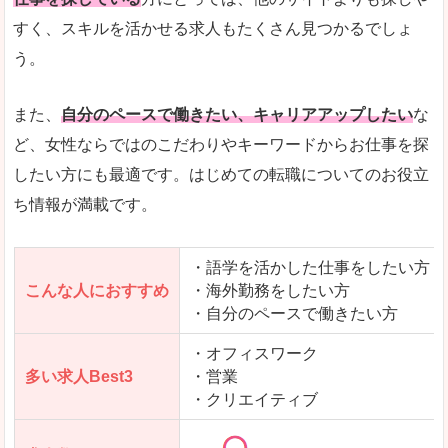
人気度
「エン転職」全体として、会員数がとても多い印
すく、スキルを活かせる求人もたくさん見つかるでしょ
う。
サイトがやさしいピンク色で威圧感がなく、心地
使いやすさ
多少検索しづらいのですが、掲載情報はパッと目
また、
自分のペースで働きたい、キャリアアップしたい
な
ど、女性ならではのこだわりやキーワードからお仕事を探
したい方にも最適です。はじめての転職についてのお役立
ち情報が満載です。
「エン転職ウーマン」で「国頭郡金武町」の
求人を含んだページを見てみる
・語学を活かした仕事をしたい方
こんな人におすすめ
・海外勤務をしたい方
・自分のペースで働きたい方
・オフィスワーク
多い求人Best3
・営業
・クリエイティブ