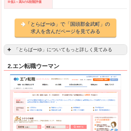
※低1～高5の5段階評価
「とらばーゆ」で「国頭郡金武町」の
求人を含んだページを見てみる
「とらばーゆ」についてもっと詳しく見てみる
アパレル、コスメ、エステティシャン、ネイリス
2.エン転職ウーマン
スマホアプリやソーシャルアカウントが充実して
良いところ
「ファッション・ブランドページ」という検索が
事務などのオフィスワークを探している方にとっ
悪いところ
専門性が強い部分があるので、逆に一般的なお仕