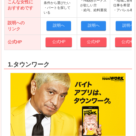
・Happyボーナス
・地域に密着
こんな女性に
条件から選びたい
が欲しい方
仕事を希望
おすすめです
・パートを探して
・給与、給料重視
・アパレル希
いる
説明への
説明へ
説明へ
説明へ
リンク
公式HP
公式HP
公式HP
公式HP
1.タウンワーク