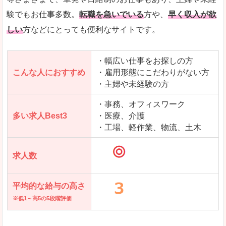
求人を含んだページを見てみる
験でもお仕事多数。
転職を急いでいる
方や、
早く収入が欲
しい
方などにとっても便利なサイトです。
・幅広い仕事をお探しの方
こんな人におすすめ
・雇用形態にこだわりがない方
・主婦や未経験の方
・事務、オフィスワーク
多い求人Best3
・医療、介護
・工場、軽作業、物流、土木
求人数
平均的な給与の高さ
※低1～高5の5段階評価