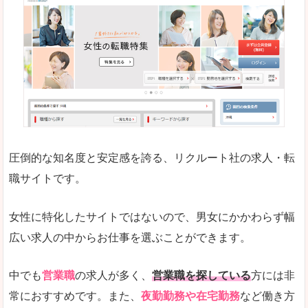
働く女のワーク＆ライフマガジン「woman ty
求人の掲載数が少ないです。
悪いところ
求人の掲載情報の文字が小さめで、少し見づらい
未経験
未経験の求人もあります
圧倒的な知名度と安定感を誇る、リクルート社の求人・転
女性でエンジニア職への転職をお考えの方は、こ
職サイトです。
詳しい説明
全体的にキャリア志向が高く、正社員で長く働い
女性に特化したサイトではないので、男女にかかわらず幅
エンジニア職の求人においては、ほかにない専門
広い求人の中からお仕事を選ぶことができます。
人気度
コンテンツや求人内容の掲載なんかを見ていても
中でも
営業職
の求人が多く、
営業職を探している
方には非
常におすすめです。また、
夜勤勤務や在宅勤務
など働き方