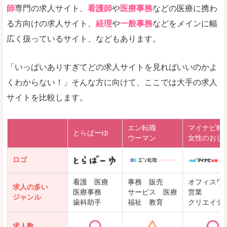
師
専門の求人サイト、
看護師
や
医療事務
などの医療に携わ
る方向けの求人サイト、
経理
や
一般事務
などをメインに幅
広く扱っているサイト、などもあります。
「いっぱいありすぎてどの求人サイトを見ればいいのかよ
くわからない！」そんな方に向けて、ここでは大手の求人
サイトを比較します。
エン転職
マイナビ転
とらばーゆ
ウーマン
女性のおし
ロゴ
看護 医療
事務 販売
オフィスワ
求人の多い
医療事務
サービス 医療
営業
ジャンル
歯科助手
福祉 教育
クリエイテ
求人数