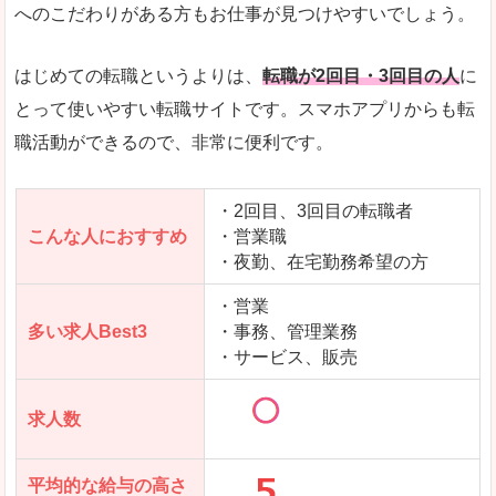
求人数が少ないので、逆に探しやすいといった一
へのこだわりがある方もお仕事が見つけやすいでしょう。
使いやすさ
すべてにおいてスマートかつシンプルで、使いや
はじめての転職というよりは、
転職が2回目・3回目の人
に
とって使いやすい転職サイトです。スマホアプリからも転
職活動ができるので、非常に便利です。
「女の転職@type」で「国頭郡金武町」の
求人を含んだページを見てみる
・2回目、3回目の転職者
こんな人におすすめ
・営業職
・夜勤、在宅勤務希望の方
・営業
多い求人Best3
・事務、管理業務
・サービス、販売
求人数
平均的な給与の高さ