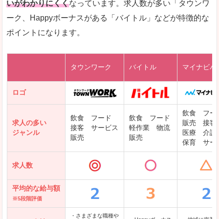
いがわかりにくく
なっています。求人数が多い「タウンワ
ーク、Happyボーナスがある「バイトル」などが特徴的な
レバテックキャリア
ポイントになります。
ギークリー(Geekly)
Green
タウンワーク
バイトル
マイナビバ
DODAエンジニア IT
パソナテック
ロゴ
IT転職ナビ
飲食 フー
飲食 フード
飲食 フード
求人の多い
販売 接客
接客 サービス
軽作業 物流
ジャンル
医療 介護
販売
販売
保育 サー
クリーデンス
求人数
テンプスタッフ
アパレル転職なび
平均的な給与額
※5段階評価
・さまざまな職種や