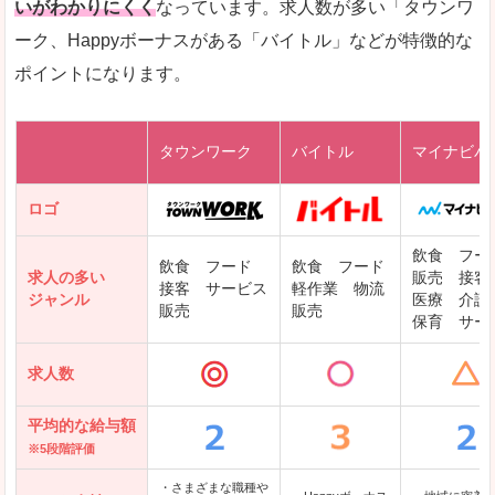
いがわかりにくく
なっています。求人数が多い「タウンワ
ーク、Happyボーナスがある「バイトル」などが特徴的な
レバテックキャリア
ポイントになります。
ギークリー(Geekly)
Green
タウンワーク
バイトル
マイナビバ
DODAエンジニア IT
パソナテック
ロゴ
IT転職ナビ
飲食 フー
飲食 フード
飲食 フード
求人の多い
販売 接客
接客 サービス
軽作業 物流
ジャンル
医療 介護
販売
販売
保育 サー
クリーデンス
求人数
テンプスタッフ
アパレル転職なび
平均的な給与額
※5段階評価
・さまざまな職種や