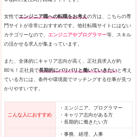
希望する職種の平均時給がすぐにわかるので、給
また、他社転職サイトにはない日払いや週払いと
女性で
エンジニア職への転職をお考え
の方は、こちらの専
詳しい説明
門サイトが非常におすすめです。他社転職サイトにはない
新着案件が続々とアップされるので、転職を急い
カテゴリーなので、
エンジニアやプログラマー
等、スキル
の活かせる求人が集まっています。
女性向けサイトとしては日本最大級、圧倒的求人
人気度
また、全体的にキャリア志向が高く、正社員求人が約
また、上戸彩さんのCMでおなじみなこともあり、
80％！正社員で
長期的にバリバリと働いていきたい
と考え
ている方には、条件や環境面でマッチングする仕事が見つ
全体的にオレンジ色のトーンで、見ていても疲れ
かりやすいです。
使いやすさ
検索条件も充実しており、求人情報がコンパクト
・エンジニア、プログラマー
こんな人におすすめ
・キャリア志向がある方
・長期的に働きたい方
「はたらこindex」で「箕面市」の
求人を含んだページを見てみる
・事務、経理、人事