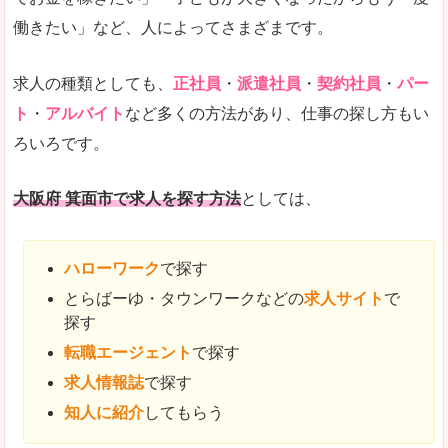
働きたい」など、人によってさまざまです。
求人の種類としても、
正社員
・
派遣社員
・
契約社員
・
パー
ト
・
アルバイト
など多くの方法があり、仕事の探し方もい
ろいろです。
大阪府 箕面市で求人を探す方法
としては、
ハローワーク
で探す
とらばーゆ・タウンワークなどの
求人サイト
で
探す
転職エージェント
で探す
求人情報誌
で探す
知人に紹介
してもらう