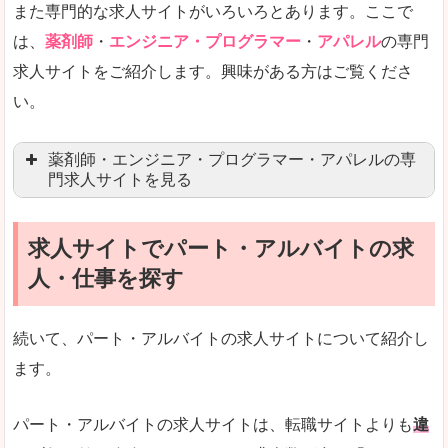
また専門的な求人サイトがいろいろとあります。ここで
未経験
未経験の求人もあります
は、
薬剤師
・
エンジニア・プログラマー
・
アパレル
の専門
求人サイトをご紹介します。興味がある方はご覧くださ
営業職を探している方にとっては、有利なサイト
い。
はじめての転職というよりは、何度か転職を経験
詳しい説明
薬剤師・エンジニア・プログラマー・アパレルの専
検索人気キーワードの上位が「40代」「50代」
門求人サイトを見る
人気度
求人、転職サイトの最大手といってもいいリクル
求人サイトでパート・アルバイトの求
マイナビ薬剤師
文字が大きくて見やすいです。
人・仕事を探す
リクナビ薬剤師
使いやすさ
ファルマスタッフ
また、求人詳細に年代や肩書別などの年収例があ
続いて、パート・アルバイトの求人サイトについて紹介し
薬キャリ(エムスリー)
ます。
ファーマキャリア
メディウェル
「リクナビNEXT」で「箕面市」の
パート・アルバイトの求人サイトは、転職サイトよりも
違
求人を含んだページを見てみる