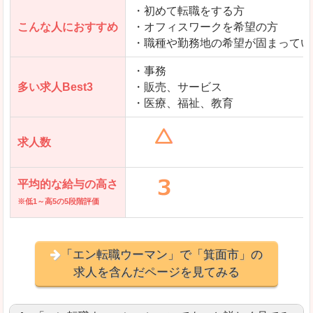
・初めて転職をする方
「とらばーゆ」で「箕面市」の
こんな人におすすめ
・オフィスワークを希望の方
求人を含んだページを見てみる
・職種や勤務地の希望が固まってい
・事務
多い求人Best3
・販売、サービス
・医療、福祉、教育
求人数
平均的な給与の高さ
※低1～高5の5段階評価
「エン転職ウーマン」で「箕面市」の
求人を含んだページを見てみる