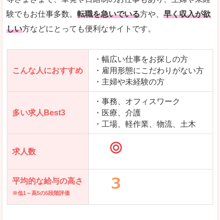
求人を含んだページを見てみる
験でもお仕事多数。
転職を急いでいる
方や、
早く収入が欲
しい
方などにとっても便利なサイトです。
・幅広い仕事をお探しの方
こんな人におすすめ
・雇用形態にこだわりがない方
・主婦や未経験の方
・事務、オフィスワーク
多い求人Best3
・医療、介護
・工場、軽作業、物流、土木
求人数
平均的な給与の高さ
※低1～高5の5段階評価