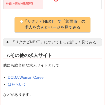
※低1～高5の5段階評価
「リクナビNEXT」で「箕面市」の
求人を含んだページを見てみる
「リクナビNEXT」についてもっと詳しく見てみる
営業職を探している方にとっては掲載数も多く、
7.その他の求人サイト
企業側が求める経験、スキルの掲載があり、自分
良いところ
他にも総合的な求人サイトとして
スマートフォンアプリからも転職活動ができます
DODA Woman Career
はたらいく
女性向けに特化していないので、ビジネスライク
などがあります。
悪いところ
女性の転職特集や子育てママ活躍求人などもあり