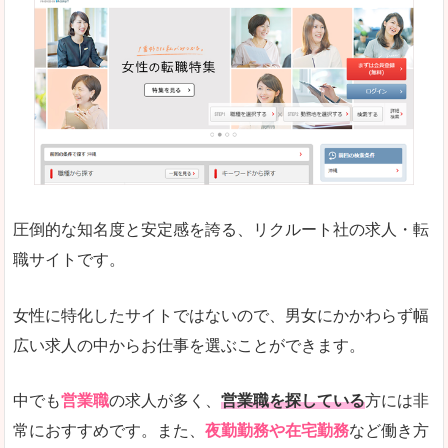
働く女のワーク＆ライフマガジン「woman ty
求人の掲載数が少ないです。
悪いところ
求人の掲載情報の文字が小さめで、少し見づらい
未経験
未経験の求人もあります
圧倒的な知名度と安定感を誇る、リクルート社の求人・転
女性でエンジニア職への転職をお考えの方は、こ
職サイトです。
詳しい説明
全体的にキャリア志向が高く、正社員で長く働い
女性に特化したサイトではないので、男女にかかわらず幅
エンジニア職の求人においては、ほかにない専門
広い求人の中からお仕事を選ぶことができます。
人気度
コンテンツや求人内容の掲載なんかを見ていても
中でも
営業職
の求人が多く、
営業職を探している
方には非
常におすすめです。また、
夜勤勤務や在宅勤務
など働き方