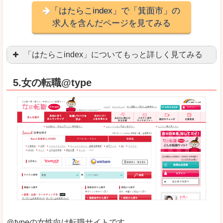
「はたらこindex」で「箕面市」の
求人を含んだページを見てみる
「はたらこindex」についてもっと詳しく見てみる
ケタ違いな圧倒的求人数の多さに驚きます！15万
5.女の転職@type
求人が毎時更新されます！（他社求人サイトは週2
良いところ
希望職種の平均時給が瞬時にわかります。アルバ
求人数が多すぎて、逆に絞り込みに悩んだり、迷
悪いところ
雇用形態にもよりますが、給与額に幅があります
未経験
未経験の求人もあります
＠typeの女性向け転職サイトです。