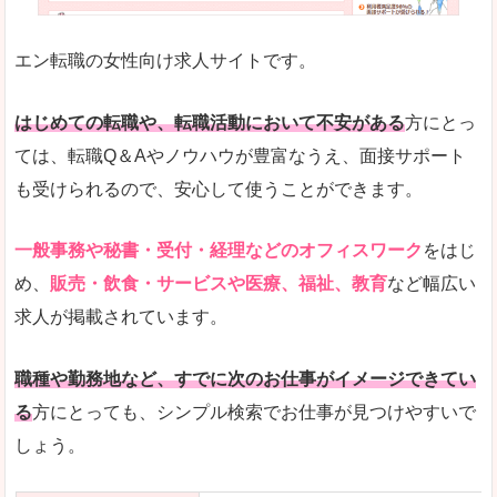
未経験
未経験の求人もあります
エン転職の女性向け求人サイトです。
とにかく、女性ならではの職種の専門性が高いの
また、アパレル・コスメ、エステ・ネイル・美容
はじめての転職や、転職活動において不安がある
方にとっ
詳しい説明
ては、転職Q＆Aやノウハウが豊富なうえ、面接サポート
スマホアプリやソーシャルサービスも充実してお
も受けられるので、安心して使うことができます。
専門性が高いので、これらのお仕事に転職を考え
一般事務や秘書・受付・経理などのオフィスワーク
をはじ
人気度
め、
販売・飲食・サービスや医療、福祉、教育
など幅広い
リクルートグループなので、大手という安心感も
求人が掲載されています。
サイトが華やかで転職へのワクワク感が高まりま
職種や勤務地など、すでに次のお仕事がイメージできてい
使いやすさ
る
方にとっても、シンプル検索でお仕事が見つけやすいで
検索がしやすく、求人詳細にも画像やイラストな
しょう。