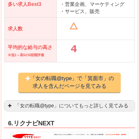
多い求人Best3
・営業企画、マーケティング
・サービス、販売
求人数
平均的な給与の高さ
※低1～高5の5段階評価
「女の転職@type」で「箕面市」の
求人を含んだページを見てみる
「女の転職@type」についてもっと詳しく見てみる
女性エンジニアに特化した専門サイト(ページ)
があ
6.リクナビNEXT
正社員求人が約80％、正社員で長く働きたい方に
良いところ