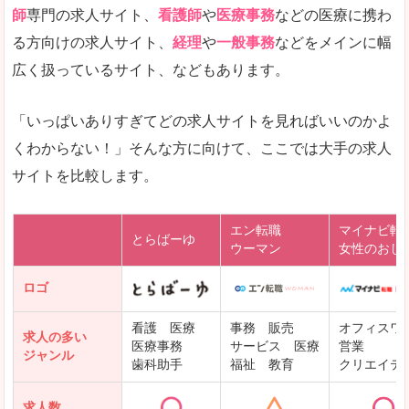
師
専門の求人サイト、
看護師
や
医療事務
などの医療に携わ
る方向けの求人サイト、
経理
や
一般事務
などをメインに幅
広く扱っているサイト、などもあります。
「いっぱいありすぎてどの求人サイトを見ればいいのかよ
くわからない！」そんな方に向けて、ここでは大手の求人
サイトを比較します。
エン転職
マイナビ転
とらばーゆ
ウーマン
女性のおし
ロゴ
看護 医療
事務 販売
オフィスワ
求人の多い
医療事務
サービス 医療
営業
ジャンル
歯科助手
福祉 教育
クリエイテ
求人数