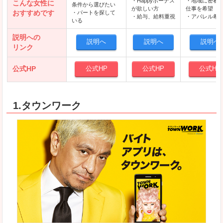
・Happyボーナス
・地域に密着
こんな女性に
条件から選びたい
が欲しい方
仕事を希望
おすすめです
・パートを探して
・給与、給料重視
・アパレル希
いる
説明への
説明へ
説明へ
説明へ
リンク
公式HP
公式HP
公式HP
公式HP
1.タウンワーク