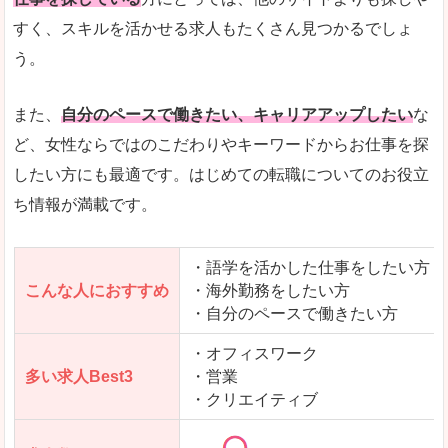
人気度
「エン転職」全体として、会員数がとても多い印
すく、スキルを活かせる求人もたくさん見つかるでしょ
う。
サイトがやさしいピンク色で威圧感がなく、心地
使いやすさ
多少検索しづらいのですが、掲載情報はパッと目
また、
自分のペースで働きたい、キャリアアップしたい
な
ど、女性ならではのこだわりやキーワードからお仕事を探
したい方にも最適です。はじめての転職についてのお役立
ち情報が満載です。
「エン転職ウーマン」で「箕面市」の
求人を含んだページを見てみる
・語学を活かした仕事をしたい方
こんな人におすすめ
・海外勤務をしたい方
・自分のペースで働きたい方
・オフィスワーク
多い求人Best3
・営業
・クリエイティブ