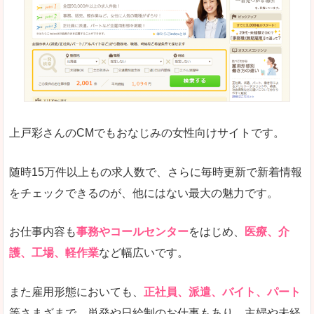
求人の掲載が少し見づらい印象があります。求人
悪いところ
給与が見た目ですぐにわからないことが多いです
未経験
未経験の求人もあります
上戸彩さんのCMでもおなじみの女性向けサイトです。
詳しい説明
サイト内の検索の人気ワードで英語や中国語などが
人気度
普通のマイナビの方を使っている方が多く、女性
随時15万件以上もの求人数で、さらに毎時更新で新着情報
さまざまな検索機能が充実しており、条件面やこ
をチェックできるのが、他にはない最大の魅力です。
使いやすさ
ただし、求人情報が少し見づらいです。
お仕事内容も
事務やコールセンター
をはじめ、
医療、介
護、工場、軽作業
など幅広いです。
「マイナビ転職女性のおしごと」で「箕面市」
また雇用形態においても、
正社員、派遣、バイト、パート
の
等さまざまで、単発や日給制のお仕事もあり、主婦や未経