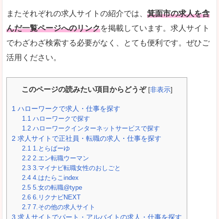
またそれぞれの求人サイトの紹介では、
箕面市の求人を含
んだ一覧ページへのリンク
を掲載しています。求人サイト
でわざわざ検索する必要がなく、とても便利です。ぜひご
活用ください。
このページの読みたい項目からどうぞ
[
非表示
]
1
ハローワークで求人・仕事を探す
1.1
ハローワークで探す
1.2
ハローワークインターネットサービスで探す
2
求人サイトで正社員・転職の求人・仕事を探す
2.1
1.とらばーゆ
2.2
2.エン転職ウーマン
2.3
3.マイナビ転職女性のおしごと
2.4
4.はたらこindex
2.5
5.女の転職@type
2.6
6.リクナビNEXT
2.7
7.その他の求人サイト
3
求人サイトでパート・アルバイトの求人・仕事を探す