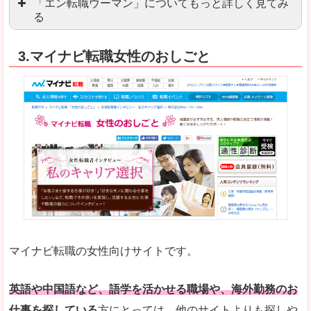
「エン転職ウーマン」についてもっと詳しく見てみ
る
「エン転職」全体としては日本最大級の会員数を
3.マイナビ転職女性のおしごと
職種や勤務地など、すでに次のお仕事がイメージで
良いところ
転職Q＆Aやノウハウが豊富なうえ、面接サポート
求人の掲載数が少ないです。
悪いところ
TOPページからこだわりや条件などをクイックに
未経験
未経験の求人もあります
マイナビ転職の女性向けサイトです。
はじめての転職や、転職活動において不安や心配
詳しい説明
自分でうまく仕事を探せなくても、会員登録をすれ
英語や中国語など、語学を活かせる職場や、海外勤務のお
仕事を探している
方にとっては、他のサイトよりも探しや