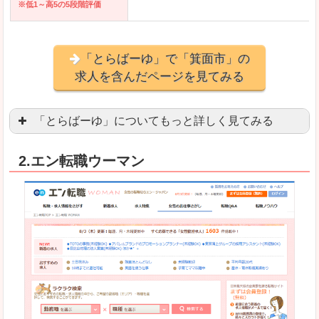
※低1～高5の5段階評価
「とらばーゆ」で「箕面市」の
求人を含んだページを見てみる
「とらばーゆ」についてもっと詳しく見てみる
アパレル、コスメ、エステティシャン、ネイリス
2.エン転職ウーマン
スマホアプリやソーシャルアカウントが充実して
良いところ
「ファッション・ブランドページ」という検索が
事務などのオフィスワークを探している方にとっ
悪いところ
専門性が強い部分があるので、逆に一般的なお仕