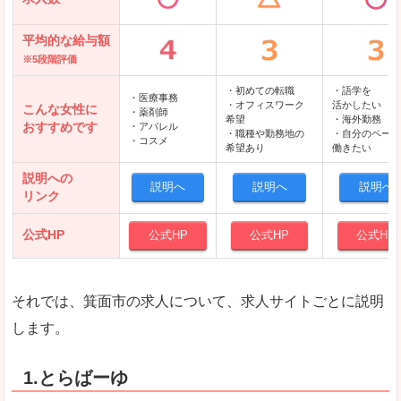
平均的な給与額
※5段階評価
・初めての転職
・語学を
・医療事務
・オフィスワーク
活かしたい
こんな女性に
・薬剤師
希望
・海外勤務
おすすめです
・アパレル
・職種や勤務地の
・自分のペース
・コスメ
希望あり
働きたい
説明への
説明へ
説明へ
説明へ
リンク
公式HP
公式HP
公式HP
公式HP
それでは、箕面市の求人について、求人サイトごとに説明
します。
1.とらばーゆ