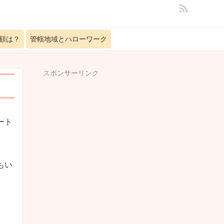
額は？
管轄地域とハローワーク
スポンサーリンク
ート
もい