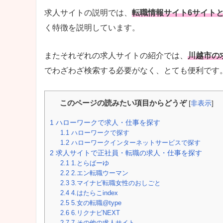
求人サイトの説明では、
転職情報サイト6サイト
く特徴を説明しています。
またそれぞれの求人サイトの紹介では、
川越市の
でわざわざ検索する必要がなく、とても便利です
このページの読みたい項目からどうぞ
[
非表示
]
1
ハローワークで求人・仕事を探す
1.1
ハローワークで探す
1.2
ハローワークインターネットサービスで探す
2
求人サイトで正社員・転職の求人・仕事を探す
2.1
1.とらばーゆ
2.2
2.エン転職ウーマン
2.3
3.マイナビ転職女性のおしごと
2.4
4.はたらこindex
2.5
5.女の転職@type
2.6
6.リクナビNEXT
2.7
7.その他の求人サイト