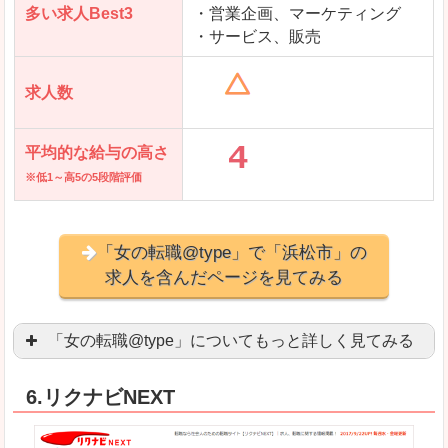
多い求人Best3
・営業企画、マーケティング
・サービス、販売
求人数
平均的な給与の高さ
※低1～高5の5段階評価
「女の転職@type」で「浜松市」の
求人を含んだページを見てみる
「女の転職@type」についてもっと詳しく見てみる
女性エンジニアに特化した専門サイト(ページ)
があ
6.リクナビNEXT
正社員求人が約80％、正社員で長く働きたい方に
良いところ