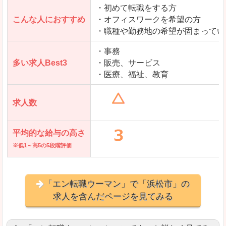
・初めて転職をする方
「とらばーゆ」で「浜松市」の
こんな人におすすめ
・オフィスワークを希望の方
求人を含んだページを見てみる
・職種や勤務地の希望が固まってい
・事務
多い求人Best3
・販売、サービス
・医療、福祉、教育
求人数
平均的な給与の高さ
※低1～高5の5段階評価
「エン転職ウーマン」で「浜松市」の
求人を含んだページを見てみる