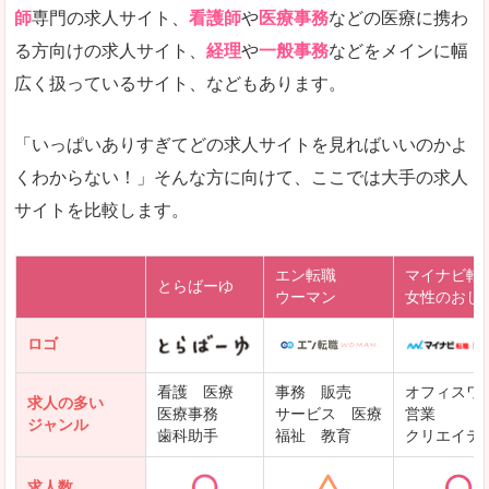
師
専門の求人サイト、
看護師
や
医療事務
などの医療に携わ
る方向けの求人サイト、
経理
や
一般事務
などをメインに幅
広く扱っているサイト、などもあります。
「いっぱいありすぎてどの求人サイトを見ればいいのかよ
くわからない！」そんな方に向けて、ここでは大手の求人
サイトを比較します。
エン転職
マイナビ転
とらばーゆ
ウーマン
女性のおし
ロゴ
看護 医療
事務 販売
オフィスワ
求人の多い
医療事務
サービス 医療
営業
ジャンル
歯科助手
福祉 教育
クリエイテ
求人数