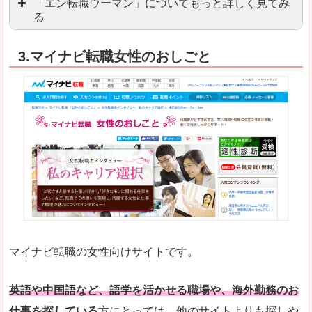
「エン転職ウーマン」についてもっと詳しく見てみ
る
「エン転職」全体としては日本最大級の会員数を
3.マイナビ転職女性のおしごと
職種や勤務地など、すでに次のお仕事がイメージで
良いところ
転職Q＆Aやノウハウが豊富なうえ、面接サポート
求人の掲載数が少ないです。
悪いところ
TOPページからこだわりや条件などをクイックに
未経験
未経験の求人もあります
マイナビ転職の女性向けサイトです。
はじめての転職や、転職活動において不安や心配
詳しい説明
自分でうまく仕事を探せなくても、会員登録をすれ
英語や中国語など、語学を活かせる職場や、海外勤務のお
仕事を探している
方にとっては、他のサイトよりも探しや