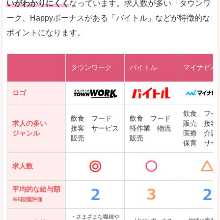
いがわかりにくく
なっています。求人数が多い「タウンワ
ーク、Happyボーナスがある「バイトル」などが特徴的な
レバテックキャリア
ポイントになります。
ギークリー(Geekly)
Green
タウンワーク
バイトル
マイナビバ
DODAエンジニア IT
パソナテック
ロゴ
IT転職ナビ
飲食 フー
飲食 フード
飲食 フード
求人の多い
販売 接客
接客 サービス
軽作業 物流
ジャンル
医療 介護
販売
販売
保育 サー
クリーデンス
求人数
テンプスタッフ
アパレル転職なび
平均的な給与額
※5段階評価
・さまざまな職種や