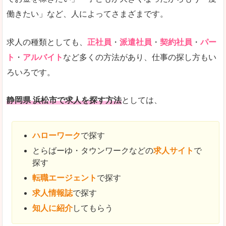
働きたい」など、人によってさまざまです。
求人の種類としても、
正社員
・
派遣社員
・
契約社員
・
パー
ト
・
アルバイト
など多くの方法があり、仕事の探し方もい
ろいろです。
静岡県 浜松市で求人を探す方法
としては、
ハローワーク
で探す
とらばーゆ・タウンワークなどの
求人サイト
で
探す
転職エージェント
で探す
求人情報誌
で探す
知人に紹介
してもらう