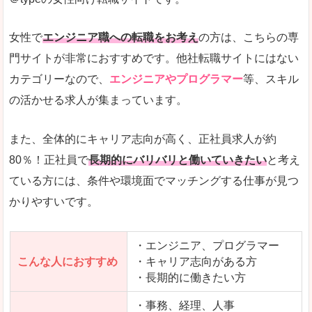
希望する職種の平均時給がすぐにわかるので、給
また、他社転職サイトにはない日払いや週払いと
女性で
エンジニア職への転職をお考え
の方は、こちらの専
詳しい説明
門サイトが非常におすすめです。他社転職サイトにはない
新着案件が続々とアップされるので、転職を急い
カテゴリーなので、
エンジニアやプログラマー
等、スキル
の活かせる求人が集まっています。
女性向けサイトとしては日本最大級、圧倒的求人
人気度
また、全体的にキャリア志向が高く、正社員求人が約
また、上戸彩さんのCMでおなじみなこともあり、
80％！正社員で
長期的にバリバリと働いていきたい
と考え
ている方には、条件や環境面でマッチングする仕事が見つ
全体的にオレンジ色のトーンで、見ていても疲れ
かりやすいです。
使いやすさ
検索条件も充実しており、求人情報がコンパクト
・エンジニア、プログラマー
こんな人におすすめ
・キャリア志向がある方
・長期的に働きたい方
「はたらこindex」で「浜松市」の
求人を含んだページを見てみる
・事務、経理、人事