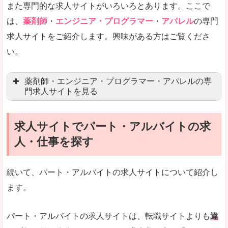
また専門的な求人サイトがいろいろとあります。ここで
未経験
未経験の求人もあります
は、
薬剤師
・
エンジニア・プログラマー
・
アパレル
の専門
求人サイトをご紹介します。興味がある方はご覧くださ
営業職を探している方にとっては、有利なサイト
い。
はじめての転職というよりは、何度か転職を経験
詳しい説明
薬剤師・エンジニア・プログラマー・アパレルの専
検索人気キーワードの上位が「40代」「50代」
門求人サイトを見る
人気度
求人、転職サイトの最大手といってもいいリクル
求人サイトでパート・アルバイトの求
マイナビ薬剤師
文字が大きくて見やすいです。
人・仕事を探す
リクナビ薬剤師
使いやすさ
ファルマスタッフ
また、求人詳細に年代や肩書別などの年収例があ
続いて、パート・アルバイトの求人サイトについて紹介し
薬キャリ(エムスリー)
ます。
ファーマキャリア
メディウェル
「リクナビNEXT」で「浜松市」の
パート・アルバイトの求人サイトは、転職サイトよりも
違
求人を含んだページを見てみる