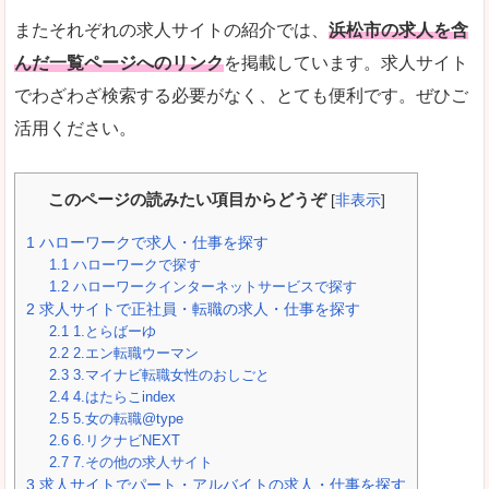
またそれぞれの求人サイトの紹介では、
浜松市の求人を含
んだ一覧ページへのリンク
を掲載しています。求人サイト
でわざわざ検索する必要がなく、とても便利です。ぜひご
活用ください。
このページの読みたい項目からどうぞ
[
非表示
]
1
ハローワークで求人・仕事を探す
1.1
ハローワークで探す
1.2
ハローワークインターネットサービスで探す
2
求人サイトで正社員・転職の求人・仕事を探す
2.1
1.とらばーゆ
2.2
2.エン転職ウーマン
2.3
3.マイナビ転職女性のおしごと
2.4
4.はたらこindex
2.5
5.女の転職@type
2.6
6.リクナビNEXT
2.7
7.その他の求人サイト
3
求人サイトでパート・アルバイトの求人・仕事を探す