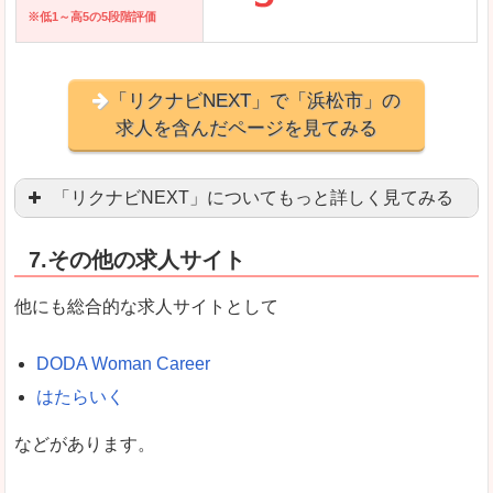
※低1～高5の5段階評価
「リクナビNEXT」で「浜松市」の
求人を含んだページを見てみる
「リクナビNEXT」についてもっと詳しく見てみる
営業職を探している方にとっては掲載数も多く、
7.その他の求人サイト
企業側が求める経験、スキルの掲載があり、自分
良いところ
他にも総合的な求人サイトとして
スマートフォンアプリからも転職活動ができます
DODA Woman Career
はたらいく
女性向けに特化していないので、ビジネスライク
などがあります。
悪いところ
女性の転職特集や子育てママ活躍求人などもあり