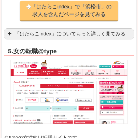
「はたらこindex」で「浜松市」の
求人を含んだページを見てみる
「はたらこindex」についてもっと詳しく見てみる
ケタ違いな圧倒的求人数の多さに驚きます！15万
5.女の転職@type
求人が毎時更新されます！（他社求人サイトは週2
良いところ
希望職種の平均時給が瞬時にわかります。アルバ
求人数が多すぎて、逆に絞り込みに悩んだり、迷
悪いところ
雇用形態にもよりますが、給与額に幅があります
未経験
未経験の求人もあります
＠typeの女性向け転職サイトです。