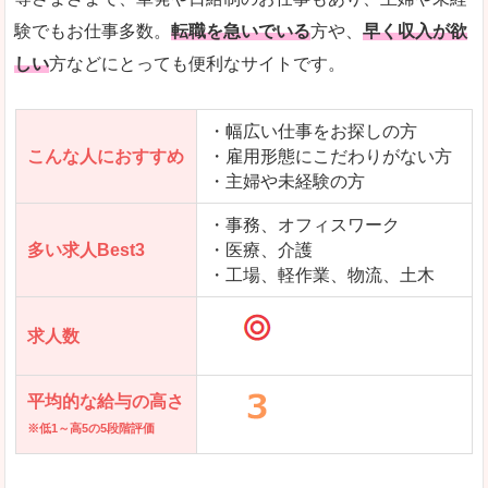
求人を含んだページを見てみる
験でもお仕事多数。
転職を急いでいる
方や、
早く収入が欲
しい
方などにとっても便利なサイトです。
・幅広い仕事をお探しの方
こんな人におすすめ
・雇用形態にこだわりがない方
・主婦や未経験の方
・事務、オフィスワーク
多い求人Best3
・医療、介護
・工場、軽作業、物流、土木
求人数
平均的な給与の高さ
※低1～高5の5段階評価