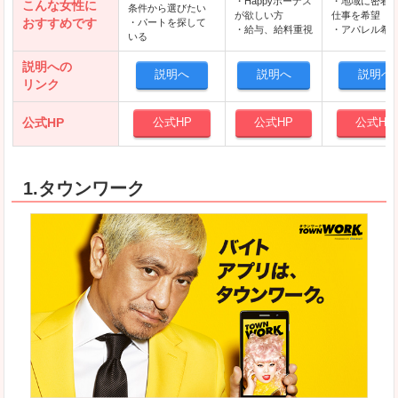
・Happyボーナス
・地域に密着
こんな女性に
条件から選びたい
が欲しい方
仕事を希望
おすすめです
・パートを探して
・給与、給料重視
・アパレル希
いる
説明への
説明へ
説明へ
説明へ
リンク
公式HP
公式HP
公式HP
公式HP
1.タウンワーク