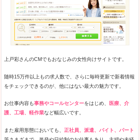
求人の掲載が少し見づらい印象があります。求人
悪いところ
給与が見た目ですぐにわからないことが多いです
未経験
未経験の求人もあります
上戸彩さんのCMでもおなじみの女性向けサイトです。
詳しい説明
サイト内の検索の人気ワードで英語や中国語などが
人気度
普通のマイナビの方を使っている方が多く、女性
随時15万件以上もの求人数で、さらに毎時更新で新着情報
さまざまな検索機能が充実しており、条件面やこ
をチェックできるのが、他にはない最大の魅力です。
使いやすさ
ただし、求人情報が少し見づらいです。
お仕事内容も
事務やコールセンター
をはじめ、
医療、介
護、工場、軽作業
など幅広いです。
「マイナビ転職女性のおしごと」で「浜松市」
また雇用形態においても、
正社員、派遣、バイト、パート
の
等さまざまで、単発や日給制のお仕事もあり、主婦や未経