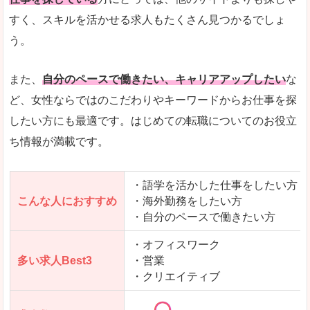
人気度
「エン転職」全体として、会員数がとても多い印
すく、スキルを活かせる求人もたくさん見つかるでしょ
う。
サイトがやさしいピンク色で威圧感がなく、心地
使いやすさ
多少検索しづらいのですが、掲載情報はパッと目
また、
自分のペースで働きたい、キャリアアップしたい
な
ど、女性ならではのこだわりやキーワードからお仕事を探
したい方にも最適です。はじめての転職についてのお役立
ち情報が満載です。
「エン転職ウーマン」で「浜松市」の
求人を含んだページを見てみる
・語学を活かした仕事をしたい方
こんな人におすすめ
・海外勤務をしたい方
・自分のペースで働きたい方
・オフィスワーク
多い求人Best3
・営業
・クリエイティブ