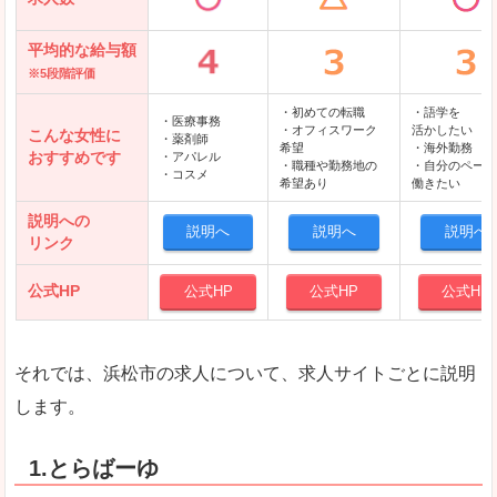
平均的な給与額
※5段階評価
・初めての転職
・語学を
・医療事務
・オフィスワーク
活かしたい
こんな女性に
・薬剤師
希望
・海外勤務
おすすめです
・アパレル
・職種や勤務地の
・自分のペース
・コスメ
希望あり
働きたい
説明への
説明へ
説明へ
説明へ
リンク
公式HP
公式HP
公式HP
公式HP
それでは、浜松市の求人について、求人サイトごとに説明
します。
1.とらばーゆ