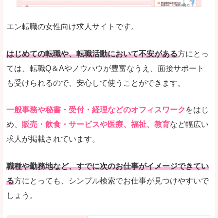
未経験
未経験の求人もあります
エン転職の女性向け求人サイトです。
とにかく、女性ならではの職種の専門性が高いの
また、アパレル・コスメ、エステ・ネイル・美容
はじめての転職や、転職活動において不安がある
方にとっ
詳しい説明
ては、転職Q＆Aやノウハウが豊富なうえ、面接サポート
スマホアプリやソーシャルサービスも充実してお
も受けられるので、安心して使うことができます。
専門性が高いので、これらのお仕事に転職を考え
一般事務や秘書・受付・経理などのオフィスワーク
をはじ
人気度
め、
販売・飲食・サービスや医療、福祉、教育
など幅広い
リクルートグループなので、大手という安心感も
求人が掲載されています。
サイトが華やかで転職へのワクワク感が高まりま
職種や勤務地など、すでに次のお仕事がイメージできてい
使いやすさ
る
方にとっても、シンプル検索でお仕事が見つけやすいで
検索がしやすく、求人詳細にも画像やイラストな
しょう。