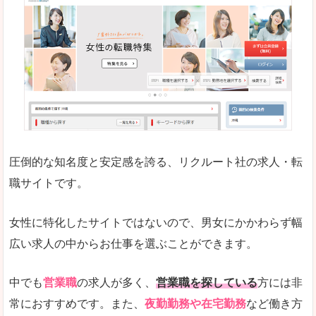
働く女のワーク＆ライフマガジン「woman ty
求人の掲載数が少ないです。
悪いところ
求人の掲載情報の文字が小さめで、少し見づらい
未経験
未経験の求人もあります
圧倒的な知名度と安定感を誇る、リクルート社の求人・転
女性でエンジニア職への転職をお考えの方は、こ
職サイトです。
詳しい説明
全体的にキャリア志向が高く、正社員で長く働い
女性に特化したサイトではないので、男女にかかわらず幅
エンジニア職の求人においては、ほかにない専門
広い求人の中からお仕事を選ぶことができます。
人気度
コンテンツや求人内容の掲載なんかを見ていても
中でも
営業職
の求人が多く、
営業職を探している
方には非
常におすすめです。また、
夜勤勤務や在宅勤務
など働き方