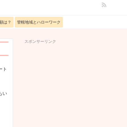
額は？
管轄地域とハローワーク
スポンサーリンク
ート
もい