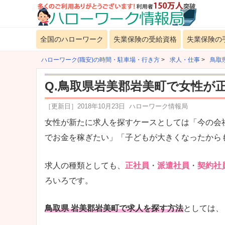
全国のハローワーク
失業保険の受給資格
失業保険の
ハローワーク(職安)の時間・駐車場・行き方
>
求人・仕事
>
鳥取
Q.鳥取県岩美郡岩美町で女性が
［更新日］
2018年10月23日
ハローワーク情報局
女性が新たに求人を探すケースとしては「今の会
でお金を稼ぎたい」「子どもが大きくなったから
求人の種類としても、
正社員
・
派遣社員
・
契約社
ろいろです。
鳥取県 岩美郡岩美町で求人を探す方法
としては、