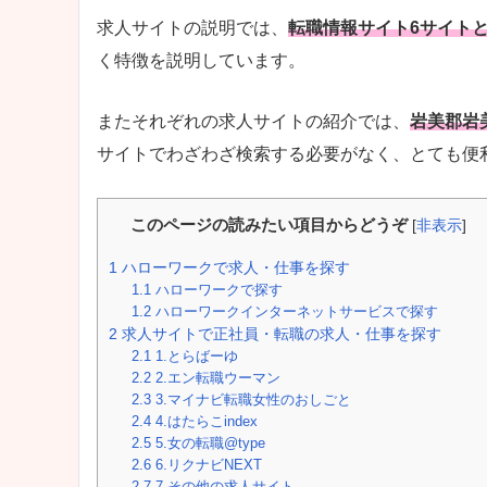
求人サイトの説明では、
転職情報サイト6サイト
く特徴を説明しています。
またそれぞれの求人サイトの紹介では、
岩美郡岩
サイトでわざわざ検索する必要がなく、とても便
このページの読みたい項目からどうぞ
[
非表示
]
1
ハローワークで求人・仕事を探す
1.1
ハローワークで探す
1.2
ハローワークインターネットサービスで探す
2
求人サイトで正社員・転職の求人・仕事を探す
2.1
1.とらばーゆ
2.2
2.エン転職ウーマン
2.3
3.マイナビ転職女性のおしごと
2.4
4.はたらこindex
2.5
5.女の転職@type
2.6
6.リクナビNEXT
2.7
7.その他の求人サイト