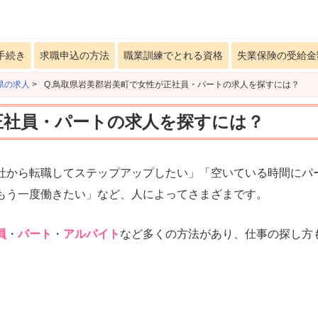
手続き
求職申込の方法
職業訓練でとれる資格
失業保険の受給金
県の求人
>
Q.鳥取県岩美郡岩美町で女性が正社員・パートの求人を探すには？
正社員・パートの求人を探すには？
社から転職してステップアップしたい」「空いている時間にパ
もう一度働きたい」など、人によってさまざまです。
員
・
パート
・
アルバイト
など多くの方法があり、仕事の探し方