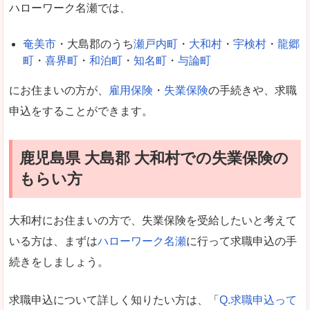
ハローワーク名瀬では、
奄美市
・大島郡のうち
瀬戸内町
・
大和村
・
宇検村
・
龍郷
町
・
喜界町
・
和泊町
・
知名町
・
与論町
にお住まいの方が、
雇用保険
・
失業保険
の手続きや、求職
申込をすることができます。
鹿児島県 大島郡 大和村での失業保険の
もらい方
大和村にお住まいの方で、失業保険を受給したいと考えて
いる方は、まずは
ハローワーク名瀬
に行って求職申込の手
続きをしましょう。
求職申込について詳しく知りたい方は、「
Q.求職申込って