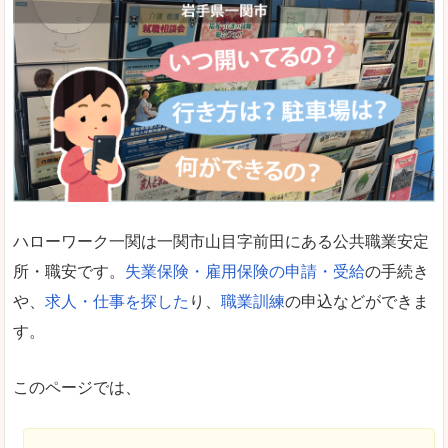
ハローワーク一関は一関市山目字前田にある公共職業安定
所・職安です。
失業保険・雇用保険の申請・受給
の手続き
や、
求人・仕事を探した
り、
職業訓練
の申込などができま
す。
このページでは、