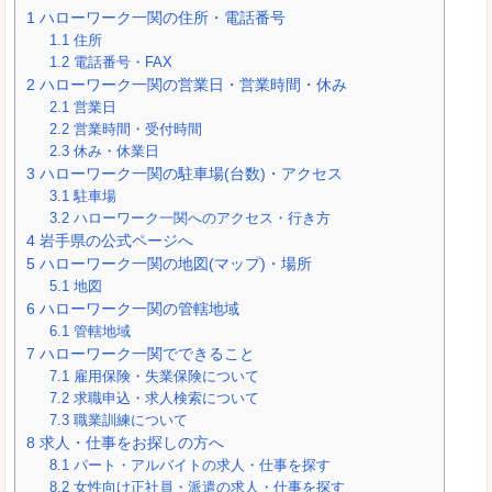
1
ハローワーク一関の住所・電話番号
1.1
住所
1.2
電話番号・FAX
2
ハローワーク一関の営業日・営業時間・休み
2.1
営業日
2.2
営業時間・受付時間
2.3
休み・休業日
3
ハローワーク一関の駐車場(台数)・アクセス
3.1
駐車場
3.2
ハローワーク一関へのアクセス・行き方
4
岩手県の公式ページへ
5
ハローワーク一関の地図(マップ)・場所
5.1
地図
6
ハローワーク一関の管轄地域
6.1
管轄地域
7
ハローワーク一関でできること
7.1
雇用保険・失業保険について
7.2
求職申込・求人検索について
7.3
職業訓練について
8
求人・仕事をお探しの方へ
8.1
パート・アルバイトの求人・仕事を探す
8.2
女性向け正社員・派遣の求人・仕事を探す