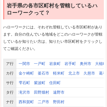
岩手県の各市区町村を管轄しているハ
ローワークって？
ハローワークには、それぞれ管轄している市区町村があり
ます。自分の住んでいる地域をどこのハローワークが管轄
しているか知りたい方は、知りたい市区町村をクリックし
てご確認ください。
ア行
一関市
一戸町
岩泉町
岩手町
奥州市
大槌町
カ行
金ケ崎町
釜石市
軽米町
北上市
久慈市
葛巻
サ行
雫石町
紫波町
住田町
タ行
滝沢市
田野畑村
遠野市
ナ行
西和賀町
二戸市
野田村