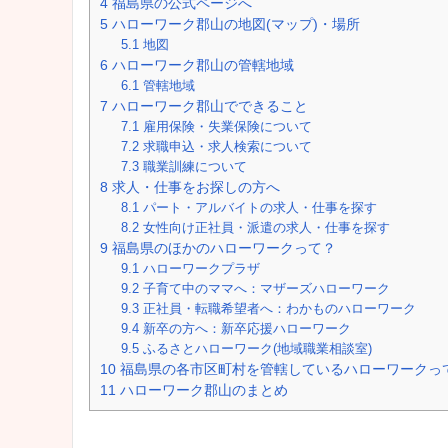
4
福島県の公式ページへ
5
ハローワーク郡山の地図(マップ)・場所
5.1
地図
6
ハローワーク郡山の管轄地域
6.1
管轄地域
7
ハローワーク郡山でできること
7.1
雇用保険・失業保険について
7.2
求職申込・求人検索について
7.3
職業訓練について
8
求人・仕事をお探しの方へ
8.1
パート・アルバイトの求人・仕事を探す
8.2
女性向け正社員・派遣の求人・仕事を探す
9
福島県のほかのハローワークって？
9.1
ハローワークプラザ
9.2
子育て中のママへ：マザーズハローワーク
9.3
正社員・転職希望者へ：わかものハローワーク
9.4
新卒の方へ：新卒応援ハローワーク
9.5
ふるさとハローワーク(地域職業相談室)
10
福島県の各市区町村を管轄しているハローワークっ
11
ハローワーク郡山のまとめ