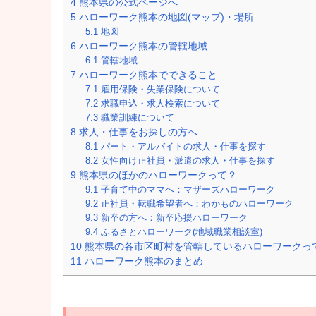
4
熊本県の公式ページへ
5
ハローワーク熊本の地図(マップ)・場所
5.1
地図
6
ハローワーク熊本の管轄地域
6.1
管轄地域
7
ハローワーク熊本でできること
7.1
雇用保険・失業保険について
7.2
求職申込・求人検索について
7.3
職業訓練について
8
求人・仕事をお探しの方へ
8.1
パート・アルバイトの求人・仕事を探す
8.2
女性向け正社員・派遣の求人・仕事を探す
9
熊本県のほかのハローワークって？
9.1
子育て中のママへ：マザーズハローワーク
9.2
正社員・転職希望者へ：わかものハローワーク
9.3
新卒の方へ：新卒応援ハローワーク
9.4
ふるさとハローワーク(地域職業相談室)
10
熊本県の各市区町村を管轄しているハローワークっ
11
ハローワーク熊本のまとめ