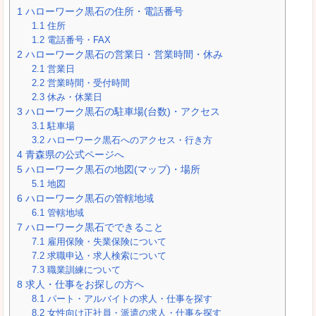
1
ハローワーク黒石の住所・電話番号
1.1
住所
1.2
電話番号・FAX
2
ハローワーク黒石の営業日・営業時間・休み
2.1
営業日
2.2
営業時間・受付時間
2.3
休み・休業日
3
ハローワーク黒石の駐車場(台数)・アクセス
3.1
駐車場
3.2
ハローワーク黒石へのアクセス・行き方
4
青森県の公式ページへ
5
ハローワーク黒石の地図(マップ)・場所
5.1
地図
6
ハローワーク黒石の管轄地域
6.1
管轄地域
7
ハローワーク黒石でできること
7.1
雇用保険・失業保険について
7.2
求職申込・求人検索について
7.3
職業訓練について
8
求人・仕事をお探しの方へ
8.1
パート・アルバイトの求人・仕事を探す
8.2
女性向け正社員・派遣の求人・仕事を探す