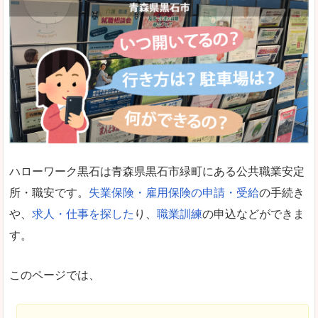
ハローワーク黒石は青森県黒石市緑町にある公共職業安定
所・職安です。
失業保険・雇用保険の申請・受給
の手続き
や、
求人・仕事を探した
り、
職業訓練
の申込などができま
す。
このページでは、