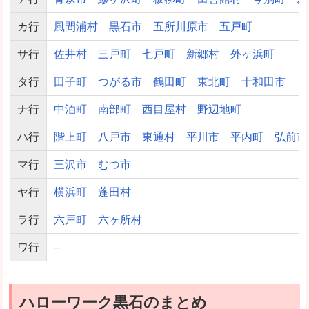
カ行
風間浦村
黒石市
五所川原市
五戸町
サ行
佐井村
三戸町
七戸町
新郷村
外ヶ浜町
タ行
田子町
つがる市
鶴田町
東北町
十和田市
ナ行
中泊町
南部町
西目屋村
野辺地町
ハ行
階上町
八戸市
東通村
平川市
平内町
弘前市
マ行
三沢市
むつ市
ヤ行
横浜町
蓬田村
ラ行
六戸町
六ヶ所村
ワ行
–
ハローワーク黒石のまとめ