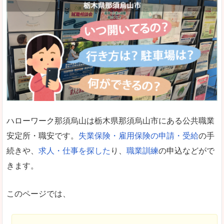
ハローワーク那須烏山は栃木県那須烏山市にある公共職業
安定所・職安です。
失業保険・雇用保険の申請・受給
の手
続きや、
求人・仕事を探した
り、
職業訓練
の申込などがで
きます。
このページでは、