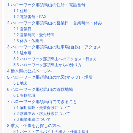
1
ハローワーク那須烏山の住所・電話番号
1.1
住所
1.2
電話番号・FAX
2
ハローワーク那須烏山の営業日・営業時間・休み
2.1
営業日
2.2
営業時間・受付時間
2.3
休み・休業日
3
ハローワーク那須烏山の駐車場(台数)・アクセス
3.1
駐車場
3.2
ハローワーク那須烏山へのアクセス・行き方
3.3
ハローワーク那須烏山からの帰り方
4
栃木県の公式ページへ
5
ハローワーク那須烏山の地図(マップ)・場所
5.1
地図
6
ハローワーク那須烏山の管轄地域
6.1
管轄地域
7
ハローワーク那須烏山でできること
7.1
雇用保険・失業保険について
7.2
求職申込・求人検索について
7.3
職業訓練について
8
求人・仕事をお探しの方へ
8.1
パート・アルバイトの求人・仕事を探す