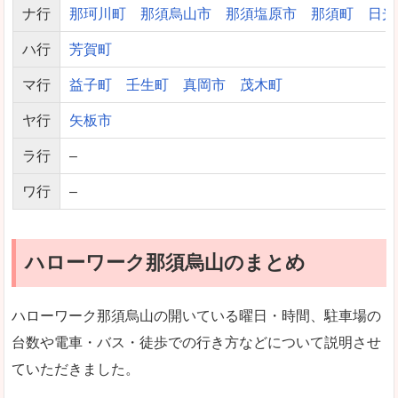
ナ行
那珂川町
那須烏山市
那須塩原市
那須町
日光
ハ行
芳賀町
マ行
益子町
壬生町
真岡市
茂木町
ヤ行
矢板市
ラ行
–
ワ行
–
ハローワーク那須烏山のまとめ
ハローワーク那須烏山の開いている曜日・時間、駐車場の
台数や電車・バス・徒歩での行き方などについて説明させ
ていただきました。