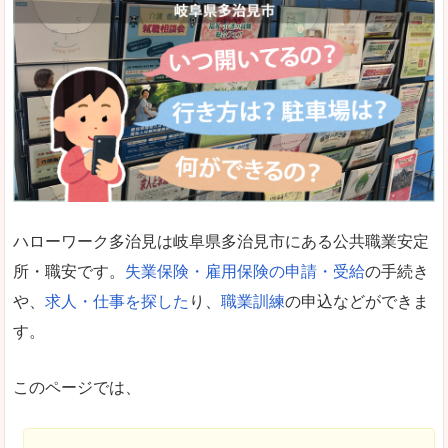
ハローワーク多治見は岐阜県多治見市にある公共職業安定
所・職安です。
失業保険・雇用保険の申請・受給
の手続き
や、
求人・仕事を探した
り、
職業訓練
の申込などができま
す。
このページでは、