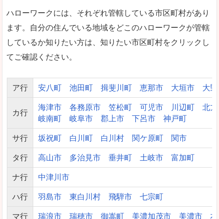
ハローワークには、それぞれ管轄している市区町村があり
ます。自分の住んでいる地域をどこのハローワークが管轄
しているか知りたい方は、知りたい市区町村をクリックし
てご確認ください。
ア行
安八町
池田町
揖斐川町
恵那市
大垣市
大野
海津市
各務原市
笠松町
可児市
川辺町
北方
カ行
岐南町
岐阜市
郡上市
下呂市
神戸町
サ行
坂祝町
白川町
白川村
関ケ原町
関市
タ行
高山市
多治見市
垂井町
土岐市
富加町
ナ行
中津川市
ハ行
羽島市
東白川村
飛騨市
七宗町
マ行
瑞浪市
瑞穂市
御嵩町
美濃加茂市
美濃市
本