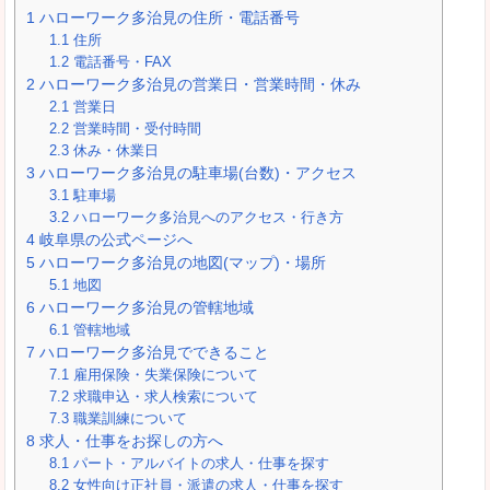
1
ハローワーク多治見の住所・電話番号
1.1
住所
1.2
電話番号・FAX
2
ハローワーク多治見の営業日・営業時間・休み
2.1
営業日
2.2
営業時間・受付時間
2.3
休み・休業日
3
ハローワーク多治見の駐車場(台数)・アクセス
3.1
駐車場
3.2
ハローワーク多治見へのアクセス・行き方
4
岐阜県の公式ページへ
5
ハローワーク多治見の地図(マップ)・場所
5.1
地図
6
ハローワーク多治見の管轄地域
6.1
管轄地域
7
ハローワーク多治見でできること
7.1
雇用保険・失業保険について
7.2
求職申込・求人検索について
7.3
職業訓練について
8
求人・仕事をお探しの方へ
8.1
パート・アルバイトの求人・仕事を探す
8.2
女性向け正社員・派遣の求人・仕事を探す