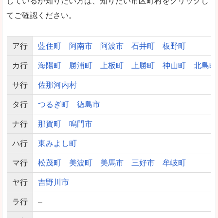
しているか知りたい方は、知りたい市区町村をクリックし
てご確認ください。
ア行
藍住町
阿南市
阿波市
石井町
板野町
カ行
海陽町
勝浦町
上板町
上勝町
神山町
北島町
サ行
佐那河内村
タ行
つるぎ町
徳島市
ナ行
那賀町
鳴門市
ハ行
東みよし町
マ行
松茂町
美波町
美馬市
三好市
牟岐町
ヤ行
吉野川市
ラ行
–