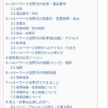
1
ハローワーク吉野川の住所・電話番号
1.1
住所
1.2
電話番号・FAX
2
ハローワーク吉野川の営業日・営業時間・休み
2.1
営業日
2.2
営業時間・受付時間
2.3
休み・休業日
3
ハローワーク吉野川の駐車場(台数)・アクセス
3.1
駐車場
3.2
ハローワーク吉野川へのアクセス・行き方
3.3
ハローワーク吉野川からの帰り方
4
徳島県の公式ページへ
5
ハローワーク吉野川の地図(マップ)・場所
5.1
地図
6
ハローワーク吉野川の管轄地域
6.1
管轄地域
7
ハローワーク吉野川でできること
7.1
雇用保険・失業保険について
7.2
求職申込・求人検索について
7.3
職業訓練について
8
求人・仕事をお探しの方へ
8.1
パート・アルバイトの求人・仕事を探す