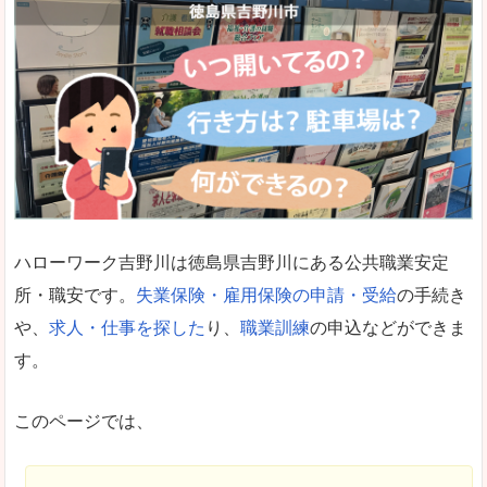
ハローワーク吉野川は徳島県吉野川にある公共職業安定
所・職安です。
失業保険・雇用保険の申請・受給
の手続き
や、
求人・仕事を探した
り、
職業訓練
の申込などができま
す。
このページでは、